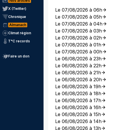
Nos articles
X (Twitter)
Le 07/08/2026 à 06h
Le 07/08/2026 à 05h
Chronique
Le 07/08/2026 à 04h
Almanach
Le 07/08/2026 à 03h
Climat région
Le 07/08/2026 à 02h
T°C records
Le 07/08/2026 à 01h
Le 07/08/2026 à 00h
Faire un don
Le 06/08/2026 à 23h
Le 06/08/2026 à 22h
Le 06/08/2026 à 21h
Le 06/08/2026 à 20h
Le 06/08/2026 à 19h
Le 06/08/2026 à 18h
Le 06/08/2026 à 17h
Le 06/08/2026 à 16h
Le 06/08/2026 à 15h
Le 06/08/2026 à 14h
Le 06/08/2026 à 13h