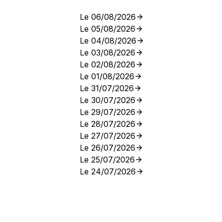
Le 06/08/2026
Le 05/08/2026
Le 04/08/2026
Le 03/08/2026
Le 02/08/2026
Le 01/08/2026
Le 31/07/2026
Le 30/07/2026
Le 29/07/2026
Le 28/07/2026
Le 27/07/2026
Le 26/07/2026
Le 25/07/2026
Le 24/07/2026