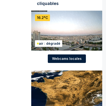
cliquables
16.2°C
air : dégradé
Webcams locales