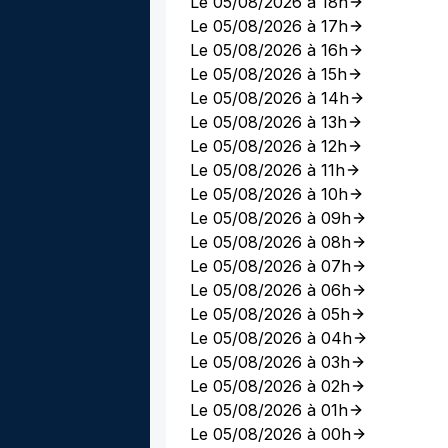
Le 05/08/2026 à 18h
Le 05/08/2026 à 17h
Le 05/08/2026 à 16h
Le 05/08/2026 à 15h
Le 05/08/2026 à 14h
Le 05/08/2026 à 13h
Le 05/08/2026 à 12h
Le 05/08/2026 à 11h
Le 05/08/2026 à 10h
Le 05/08/2026 à 09h
Le 05/08/2026 à 08h
Le 05/08/2026 à 07h
Le 05/08/2026 à 06h
Le 05/08/2026 à 05h
Le 05/08/2026 à 04h
Le 05/08/2026 à 03h
Le 05/08/2026 à 02h
Le 05/08/2026 à 01h
Le 05/08/2026 à 00h