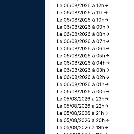
Le 06/08/2026 à 12h
Le 06/08/2026 à 11h
Le 06/08/2026 à 10h
Le 06/08/2026 à 09h
Le 06/08/2026 à 08h
Le 06/08/2026 à 07h
Le 06/08/2026 à 06h
Le 06/08/2026 à 05h
Le 06/08/2026 à 04h
Le 06/08/2026 à 03h
Le 06/08/2026 à 02h
Le 06/08/2026 à 01h
Le 06/08/2026 à 00h
Le 05/08/2026 à 23h
Le 05/08/2026 à 22h
Le 05/08/2026 à 21h
Le 05/08/2026 à 20h
Le 05/08/2026 à 19h