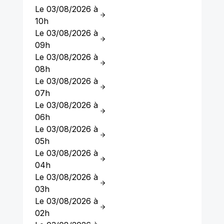
Le 03/08/2026 à
10h
Le 03/08/2026 à
09h
Le 03/08/2026 à
08h
Le 03/08/2026 à
07h
Le 03/08/2026 à
06h
Le 03/08/2026 à
05h
Le 03/08/2026 à
04h
Le 03/08/2026 à
03h
Le 03/08/2026 à
02h