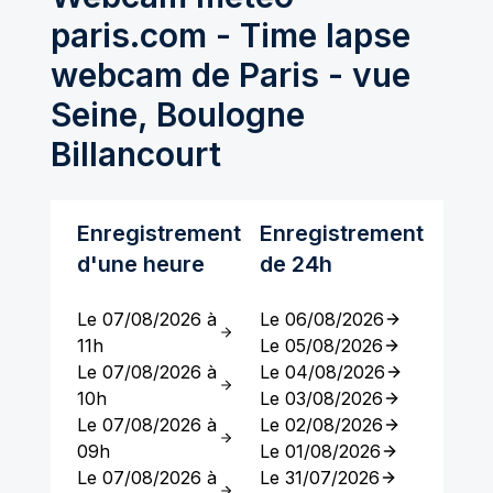
paris.com - Time lapse
webcam de Paris - vue
Seine, Boulogne
Billancourt
Enregistrement
Enregistrement
d'une heure
de 24h
Le 07/08/2026 à
Le 06/08/2026
11h
Le 05/08/2026
Le 07/08/2026 à
Le 04/08/2026
10h
Le 03/08/2026
Le 07/08/2026 à
Le 02/08/2026
09h
Le 01/08/2026
Le 07/08/2026 à
Le 31/07/2026