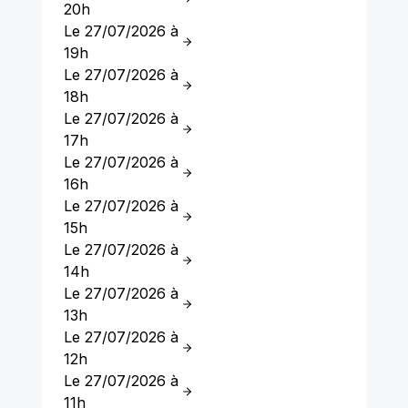
20h
Le 27/07/2026 à
19h
Le 27/07/2026 à
18h
Le 27/07/2026 à
17h
Le 27/07/2026 à
16h
Le 27/07/2026 à
15h
Le 27/07/2026 à
14h
Le 27/07/2026 à
13h
Le 27/07/2026 à
12h
Le 27/07/2026 à
11h