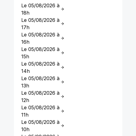
Le 05/08/2026 à
18h
Le 05/08/2026 à
17h
Le 05/08/2026 à
16h
Le 05/08/2026 à
15h
Le 05/08/2026 à
14h
Le 05/08/2026 à
13h
Le 05/08/2026 à
12h
Le 05/08/2026 à
11h
Le 05/08/2026 à
10h