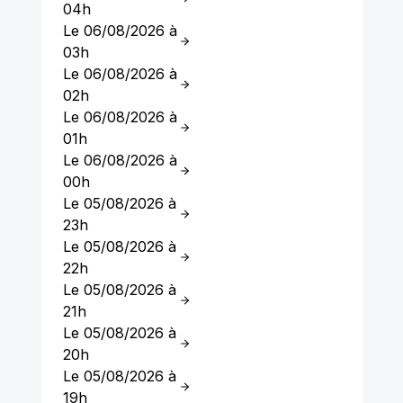
04h
Le 06/08/2026 à
03h
Le 06/08/2026 à
02h
Le 06/08/2026 à
01h
Le 06/08/2026 à
00h
Le 05/08/2026 à
23h
Le 05/08/2026 à
22h
Le 05/08/2026 à
21h
Le 05/08/2026 à
20h
Le 05/08/2026 à
19h