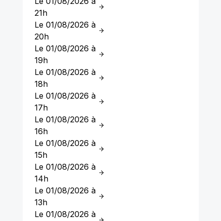
Le 01/08/2026 à
21h
Le 01/08/2026 à
20h
Le 01/08/2026 à
19h
Le 01/08/2026 à
18h
Le 01/08/2026 à
17h
Le 01/08/2026 à
16h
Le 01/08/2026 à
15h
Le 01/08/2026 à
14h
Le 01/08/2026 à
13h
Le 01/08/2026 à