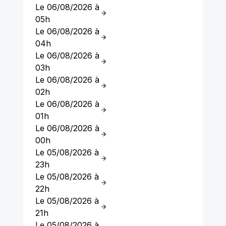
Le 06/08/2026 à
05h
Le 06/08/2026 à
04h
Le 06/08/2026 à
03h
Le 06/08/2026 à
02h
Le 06/08/2026 à
01h
Le 06/08/2026 à
00h
Le 05/08/2026 à
23h
Le 05/08/2026 à
22h
Le 05/08/2026 à
21h
Le 05/08/2026 à