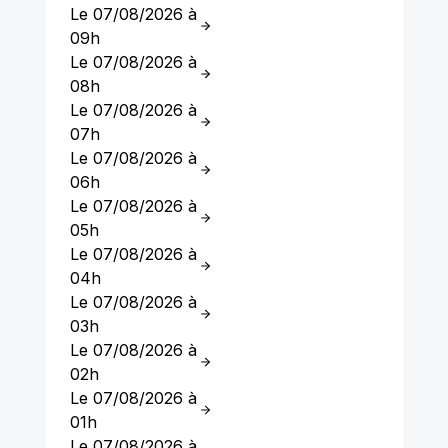
Le 07/08/2026 à
09h
Le 07/08/2026 à
08h
Le 07/08/2026 à
07h
Le 07/08/2026 à
06h
Le 07/08/2026 à
05h
Le 07/08/2026 à
04h
Le 07/08/2026 à
03h
Le 07/08/2026 à
02h
Le 07/08/2026 à
01h
Le 07/08/2026 à