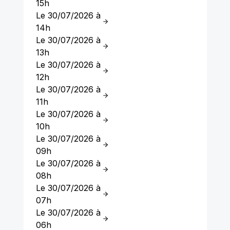
15h
Le 30/07/2026 à
14h
Le 30/07/2026 à
13h
Le 30/07/2026 à
12h
Le 30/07/2026 à
11h
Le 30/07/2026 à
10h
Le 30/07/2026 à
09h
Le 30/07/2026 à
08h
Le 30/07/2026 à
07h
Le 30/07/2026 à
06h