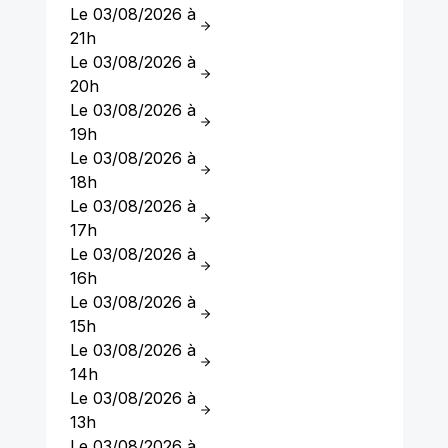
Le 03/08/2026 à
21h
Le 03/08/2026 à
20h
Le 03/08/2026 à
19h
Le 03/08/2026 à
18h
Le 03/08/2026 à
17h
Le 03/08/2026 à
16h
Le 03/08/2026 à
15h
Le 03/08/2026 à
14h
Le 03/08/2026 à
13h
Le 03/08/2026 à