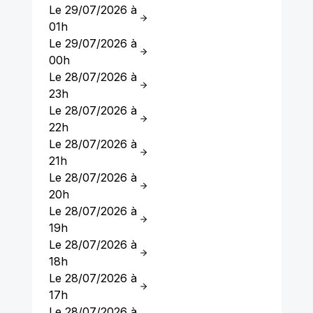
Le 29/07/2026 à
01h
Le 29/07/2026 à
00h
Le 28/07/2026 à
23h
Le 28/07/2026 à
22h
Le 28/07/2026 à
21h
Le 28/07/2026 à
20h
Le 28/07/2026 à
19h
Le 28/07/2026 à
18h
Le 28/07/2026 à
17h
Le 28/07/2026 à