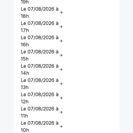
19h
Le 07/08/2026 à
18h
Le 07/08/2026 à
17h
Le 07/08/2026 à
16h
Le 07/08/2026 à
15h
Le 07/08/2026 à
14h
Le 07/08/2026 à
13h
Le 07/08/2026 à
12h
Le 07/08/2026 à
11h
Le 07/08/2026 à
10h