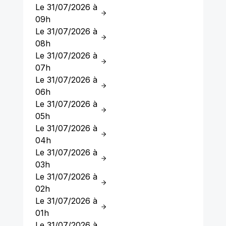
Le 31/07/2026 à
09h
Le 31/07/2026 à
08h
Le 31/07/2026 à
07h
Le 31/07/2026 à
06h
Le 31/07/2026 à
05h
Le 31/07/2026 à
04h
Le 31/07/2026 à
03h
Le 31/07/2026 à
02h
Le 31/07/2026 à
01h
Le 31/07/2026 à