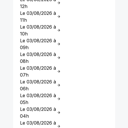
12h
Le 03/08/2026 à
11h
Le 03/08/2026 à
10h
Le 03/08/2026 à
09h
Le 03/08/2026 à
08h
Le 03/08/2026 à
07h
Le 03/08/2026 à
06h
Le 03/08/2026 à
05h
Le 03/08/2026 à
04h
Le 03/08/2026 à