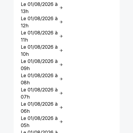
Le 01/08/2026 à
13h
Le 01/08/2026 à
12h
Le 01/08/2026 à
11h
Le 01/08/2026 à
10h
Le 01/08/2026 à
09h
Le 01/08/2026 à
08h
Le 01/08/2026 à
07h
Le 01/08/2026 à
06h
Le 01/08/2026 à
05h
Le 01/08/2026 à