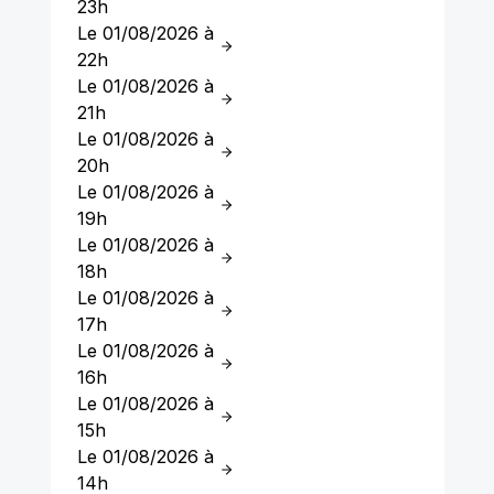
23h
Le 01/08/2026 à
22h
Le 01/08/2026 à
21h
Le 01/08/2026 à
20h
Le 01/08/2026 à
19h
Le 01/08/2026 à
18h
Le 01/08/2026 à
17h
Le 01/08/2026 à
16h
Le 01/08/2026 à
15h
Le 01/08/2026 à
14h