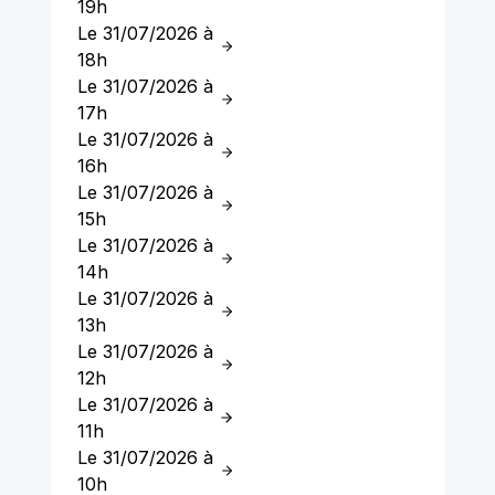
19h
Le 31/07/2026 à
18h
Le 31/07/2026 à
17h
Le 31/07/2026 à
16h
Le 31/07/2026 à
15h
Le 31/07/2026 à
14h
Le 31/07/2026 à
13h
Le 31/07/2026 à
12h
Le 31/07/2026 à
11h
Le 31/07/2026 à
10h