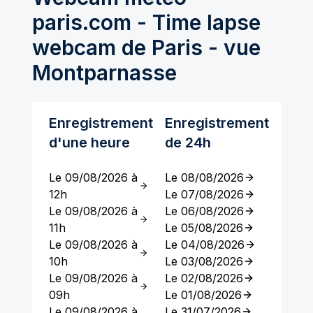
paris.com - Time lapse
webcam de Paris - vue
Montparnasse
Enregistrement
Enregistrement
d'une heure
de 24h
Le 09/08/2026 à
Le 08/08/2026
12h
Le 07/08/2026
Le 09/08/2026 à
Le 06/08/2026
11h
Le 05/08/2026
Le 09/08/2026 à
Le 04/08/2026
10h
Le 03/08/2026
Le 09/08/2026 à
Le 02/08/2026
09h
Le 01/08/2026
Le 09/08/2026 à
Le 31/07/2026