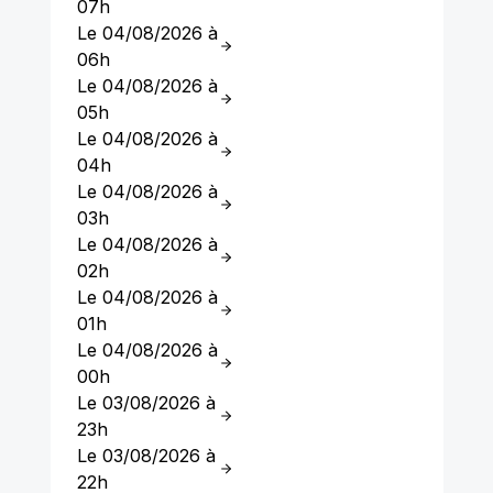
07h
Le 04/08/2026 à
06h
Le 04/08/2026 à
05h
Le 04/08/2026 à
04h
Le 04/08/2026 à
03h
Le 04/08/2026 à
02h
Le 04/08/2026 à
01h
Le 04/08/2026 à
00h
Le 03/08/2026 à
23h
Le 03/08/2026 à
22h