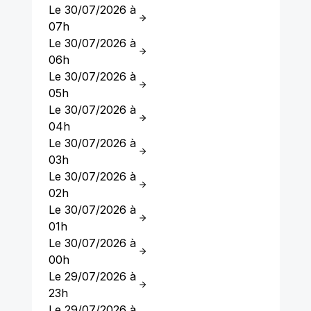
Le 30/07/2026 à
07h
Le 30/07/2026 à
06h
Le 30/07/2026 à
05h
Le 30/07/2026 à
04h
Le 30/07/2026 à
03h
Le 30/07/2026 à
02h
Le 30/07/2026 à
01h
Le 30/07/2026 à
00h
Le 29/07/2026 à
23h
Le 29/07/2026 à