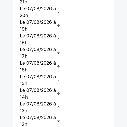
21h
Le 07/08/2026 à
20h
Le 07/08/2026 à
19h
Le 07/08/2026 à
18h
Le 07/08/2026 à
17h
Le 07/08/2026 à
16h
Le 07/08/2026 à
15h
Le 07/08/2026 à
14h
Le 07/08/2026 à
13h
Le 07/08/2026 à
12h