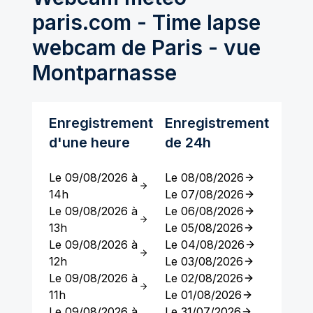
paris.com - Time lapse
webcam de Paris - vue
Montparnasse
Enregistrement
Enregistrement
d'une heure
de 24h
Le 09/08/2026 à
Le 08/08/2026
14h
Le 07/08/2026
Le 09/08/2026 à
Le 06/08/2026
13h
Le 05/08/2026
Le 09/08/2026 à
Le 04/08/2026
12h
Le 03/08/2026
Le 09/08/2026 à
Le 02/08/2026
11h
Le 01/08/2026
Le 09/08/2026 à
Le 31/07/2026