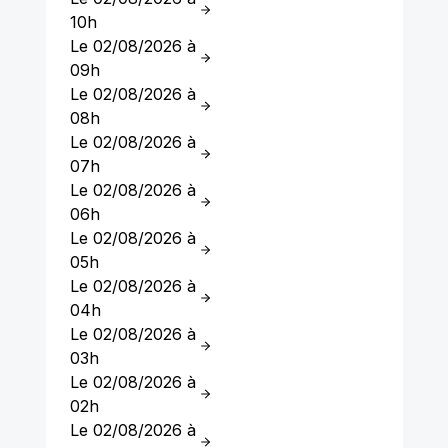
10h
Le 02/08/2026 à
09h
Le 02/08/2026 à
08h
Le 02/08/2026 à
07h
Le 02/08/2026 à
06h
Le 02/08/2026 à
05h
Le 02/08/2026 à
04h
Le 02/08/2026 à
03h
Le 02/08/2026 à
02h
Le 02/08/2026 à