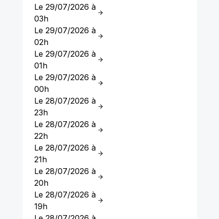
Le 29/07/2026 à
03h
Le 29/07/2026 à
02h
Le 29/07/2026 à
01h
Le 29/07/2026 à
00h
Le 28/07/2026 à
23h
Le 28/07/2026 à
22h
Le 28/07/2026 à
21h
Le 28/07/2026 à
20h
Le 28/07/2026 à
19h
Le 28/07/2026 à