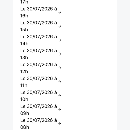
17h
Le 30/07/2026 à
16h
Le 30/07/2026 à
15h
Le 30/07/2026 à
14h
Le 30/07/2026 à
13h
Le 30/07/2026 à
12h
Le 30/07/2026 à
11h
Le 30/07/2026 à
10h
Le 30/07/2026 à
09h
Le 30/07/2026 à
08h