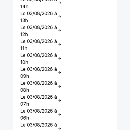
14h
Le 03/08/2026 à
13h
Le 03/08/2026 à
12h
Le 03/08/2026 à
11h
Le 03/08/2026 à
10h
Le 03/08/2026 à
09h
Le 03/08/2026 à
08h
Le 03/08/2026 à
07h
Le 03/08/2026 à
06h
Le 03/08/2026 à