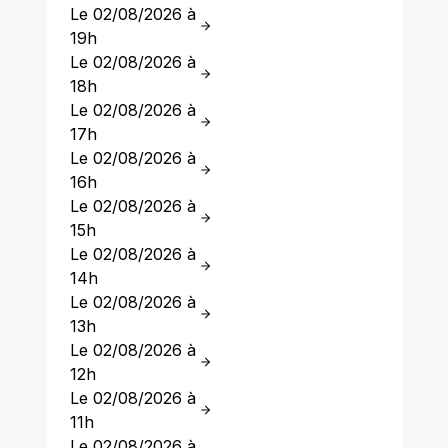
Le 02/08/2026 à
19h
Le 02/08/2026 à
18h
Le 02/08/2026 à
17h
Le 02/08/2026 à
16h
Le 02/08/2026 à
15h
Le 02/08/2026 à
14h
Le 02/08/2026 à
13h
Le 02/08/2026 à
12h
Le 02/08/2026 à
11h
Le 02/08/2026 à