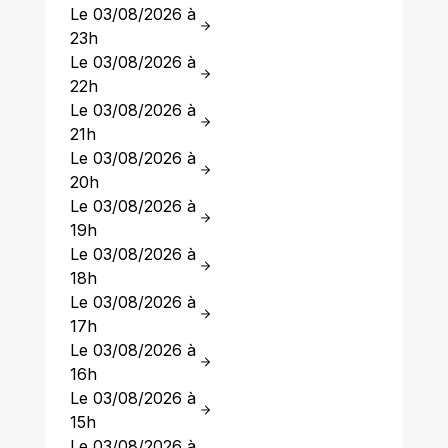
Le 03/08/2026 à
23h
Le 03/08/2026 à
22h
Le 03/08/2026 à
21h
Le 03/08/2026 à
20h
Le 03/08/2026 à
19h
Le 03/08/2026 à
18h
Le 03/08/2026 à
17h
Le 03/08/2026 à
16h
Le 03/08/2026 à
15h
Le 03/08/2026 à