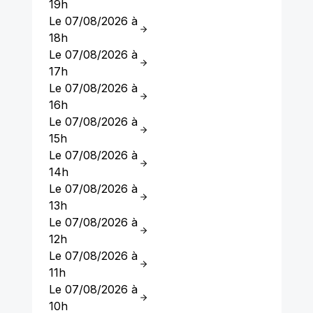
19h
Le 07/08/2026 à
18h
Le 07/08/2026 à
17h
Le 07/08/2026 à
16h
Le 07/08/2026 à
15h
Le 07/08/2026 à
14h
Le 07/08/2026 à
13h
Le 07/08/2026 à
12h
Le 07/08/2026 à
11h
Le 07/08/2026 à
10h