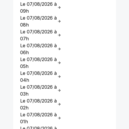
Le 07/08/2026 à
09h
Le 07/08/2026 à
08h
Le 07/08/2026 à
07h
Le 07/08/2026 à
06h
Le 07/08/2026 à
05h
Le 07/08/2026 à
04h
Le 07/08/2026 à
03h
Le 07/08/2026 à
02h
Le 07/08/2026 à
01h
Le 07/08/2026 à