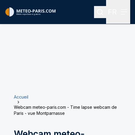
FR
Rechercher
Menu
Menu des
Accueil
Webcam meteo-paris.com - Time lapse webcam de
Paris - vue Montparnasse
Webcam meteo-