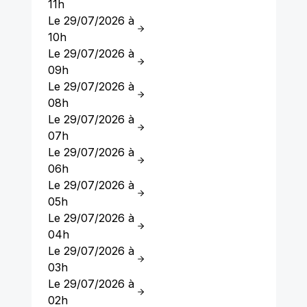
11h
Le 29/07/2026 à
10h
Le 29/07/2026 à
09h
Le 29/07/2026 à
08h
Le 29/07/2026 à
07h
Le 29/07/2026 à
06h
Le 29/07/2026 à
05h
Le 29/07/2026 à
04h
Le 29/07/2026 à
03h
Le 29/07/2026 à
02h