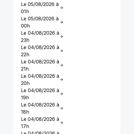
Le 05/08/2026 à
01h
Le 05/08/2026 à
00h
Le 04/08/2026 à
23h
Le 04/08/2026 à
22h
Le 04/08/2026 à
21h
Le 04/08/2026 à
20h
Le 04/08/2026 à
19h
Le 04/08/2026 à
18h
Le 04/08/2026 à
17h
Le 04/08/2026 à