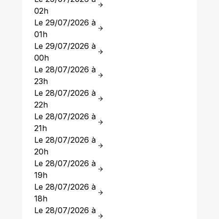
02h
Le 29/07/2026 à
01h
Le 29/07/2026 à
00h
Le 28/07/2026 à
23h
Le 28/07/2026 à
22h
Le 28/07/2026 à
21h
Le 28/07/2026 à
20h
Le 28/07/2026 à
19h
Le 28/07/2026 à
18h
Le 28/07/2026 à