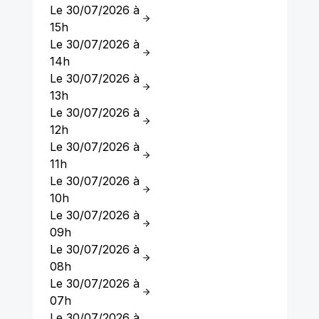
Le 30/07/2026 à
15h
Le 30/07/2026 à
14h
Le 30/07/2026 à
13h
Le 30/07/2026 à
12h
Le 30/07/2026 à
11h
Le 30/07/2026 à
10h
Le 30/07/2026 à
09h
Le 30/07/2026 à
08h
Le 30/07/2026 à
07h
Le 30/07/2026 à