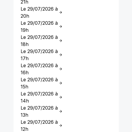
21h
Le 29/07/2026 à
20h
Le 29/07/2026 à
19h
Le 29/07/2026 à
18h
Le 29/07/2026 à
17h
Le 29/07/2026 à
16h
Le 29/07/2026 à
15h
Le 29/07/2026 à
14h
Le 29/07/2026 à
13h
Le 29/07/2026 à
12h