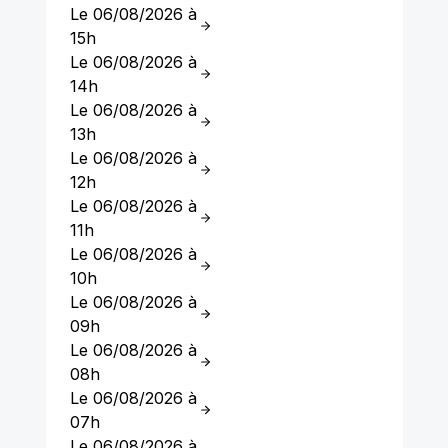
Le 06/08/2026 à
15h
Le 06/08/2026 à
14h
Le 06/08/2026 à
13h
Le 06/08/2026 à
12h
Le 06/08/2026 à
11h
Le 06/08/2026 à
10h
Le 06/08/2026 à
09h
Le 06/08/2026 à
08h
Le 06/08/2026 à
07h
Le 06/08/2026 à