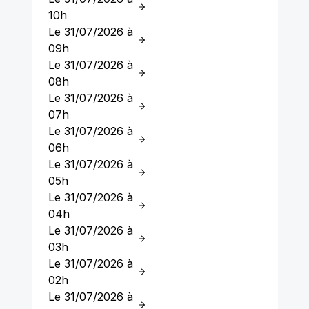
10h
Le 31/07/2026 à
09h
Le 31/07/2026 à
08h
Le 31/07/2026 à
07h
Le 31/07/2026 à
06h
Le 31/07/2026 à
05h
Le 31/07/2026 à
04h
Le 31/07/2026 à
03h
Le 31/07/2026 à
02h
Le 31/07/2026 à