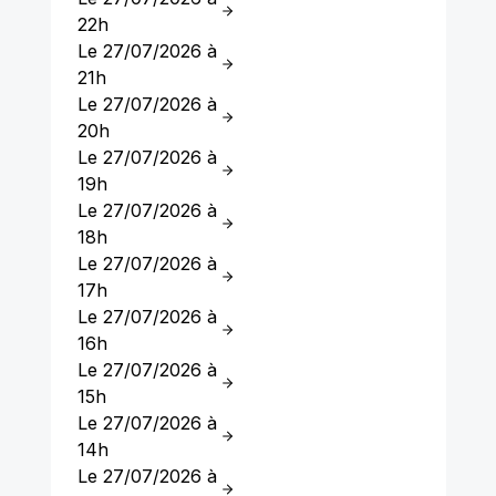
22h
Le 27/07/2026 à
21h
Le 27/07/2026 à
20h
Le 27/07/2026 à
19h
Le 27/07/2026 à
18h
Le 27/07/2026 à
17h
Le 27/07/2026 à
16h
Le 27/07/2026 à
15h
Le 27/07/2026 à
14h
Le 27/07/2026 à