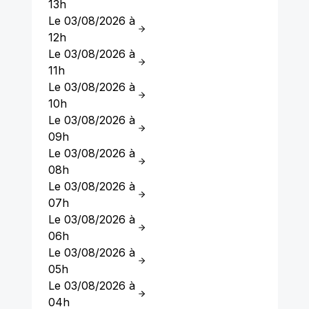
13h
Le 03/08/2026 à
12h
Le 03/08/2026 à
11h
Le 03/08/2026 à
10h
Le 03/08/2026 à
09h
Le 03/08/2026 à
08h
Le 03/08/2026 à
07h
Le 03/08/2026 à
06h
Le 03/08/2026 à
05h
Le 03/08/2026 à
04h