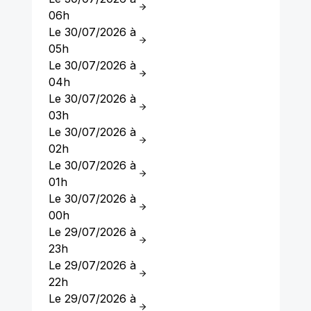
06h
Le 30/07/2026 à
05h
Le 30/07/2026 à
04h
Le 30/07/2026 à
03h
Le 30/07/2026 à
02h
Le 30/07/2026 à
01h
Le 30/07/2026 à
00h
Le 29/07/2026 à
23h
Le 29/07/2026 à
22h
Le 29/07/2026 à