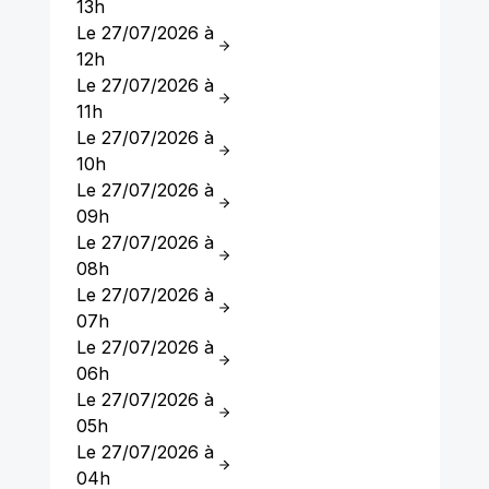
13h
Le 27/07/2026 à
12h
Le 27/07/2026 à
11h
Le 27/07/2026 à
10h
Le 27/07/2026 à
09h
Le 27/07/2026 à
08h
Le 27/07/2026 à
07h
Le 27/07/2026 à
06h
Le 27/07/2026 à
05h
Le 27/07/2026 à
04h