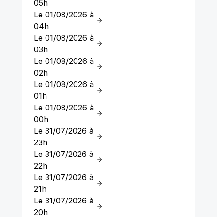
05h
Le 01/08/2026 à
04h
Le 01/08/2026 à
03h
Le 01/08/2026 à
02h
Le 01/08/2026 à
01h
Le 01/08/2026 à
00h
Le 31/07/2026 à
23h
Le 31/07/2026 à
22h
Le 31/07/2026 à
21h
Le 31/07/2026 à
20h