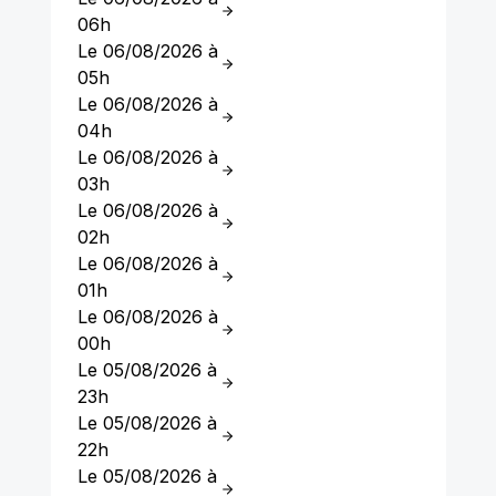
06h
Le 06/08/2026 à
05h
Le 06/08/2026 à
04h
Le 06/08/2026 à
03h
Le 06/08/2026 à
02h
Le 06/08/2026 à
01h
Le 06/08/2026 à
00h
Le 05/08/2026 à
23h
Le 05/08/2026 à
22h
Le 05/08/2026 à