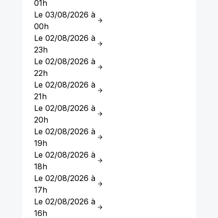
01h
Le 03/08/2026 à
00h
Le 02/08/2026 à
23h
Le 02/08/2026 à
22h
Le 02/08/2026 à
21h
Le 02/08/2026 à
20h
Le 02/08/2026 à
19h
Le 02/08/2026 à
18h
Le 02/08/2026 à
17h
Le 02/08/2026 à
16h