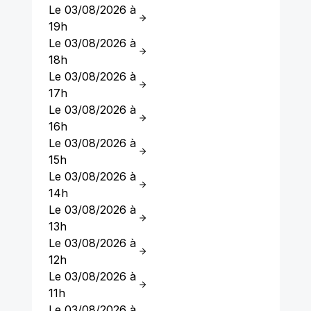
Le 03/08/2026 à
19h
Le 03/08/2026 à
18h
Le 03/08/2026 à
17h
Le 03/08/2026 à
16h
Le 03/08/2026 à
15h
Le 03/08/2026 à
14h
Le 03/08/2026 à
13h
Le 03/08/2026 à
12h
Le 03/08/2026 à
11h
Le 03/08/2026 à