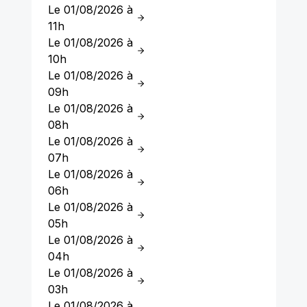
Le 01/08/2026 à
11h
Le 01/08/2026 à
10h
Le 01/08/2026 à
09h
Le 01/08/2026 à
08h
Le 01/08/2026 à
07h
Le 01/08/2026 à
06h
Le 01/08/2026 à
05h
Le 01/08/2026 à
04h
Le 01/08/2026 à
03h
Le 01/08/2026 à