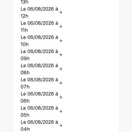
13h
Le 06/08/2026 à
12h
Le 06/08/2026 à
11h
Le 06/08/2026 à
10h
Le 06/08/2026 à
09h
Le 06/08/2026 à
08h
Le 06/08/2026 à
07h
Le 06/08/2026 à
06h
Le 06/08/2026 à
05h
Le 06/08/2026 à
04h