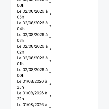
06h
Le 02/08/2026 à
05h
Le 02/08/2026 à
04h
Le 02/08/2026 à
03h
Le 02/08/2026 à
02h
Le 02/08/2026 à
01h
Le 02/08/2026 à
00h
Le 01/08/2026 à
23h
Le 01/08/2026 à
22h
Le 01/08/2026 à