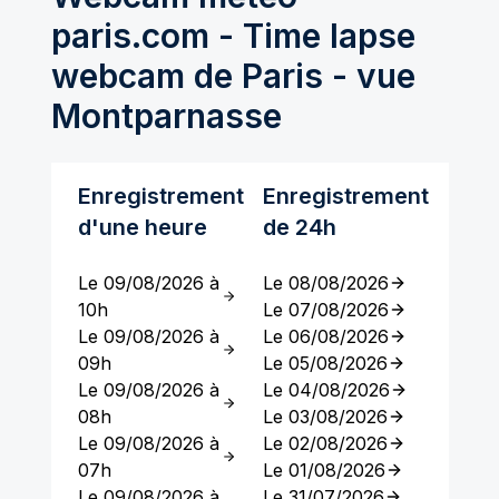
paris.com - Time lapse
webcam de Paris - vue
Montparnasse
Enregistrement
Enregistrement
d'une heure
de 24h
Le 09/08/2026 à
Le 08/08/2026
10h
Le 07/08/2026
Le 09/08/2026 à
Le 06/08/2026
09h
Le 05/08/2026
Le 09/08/2026 à
Le 04/08/2026
08h
Le 03/08/2026
Le 09/08/2026 à
Le 02/08/2026
07h
Le 01/08/2026
Le 09/08/2026 à
Le 31/07/2026