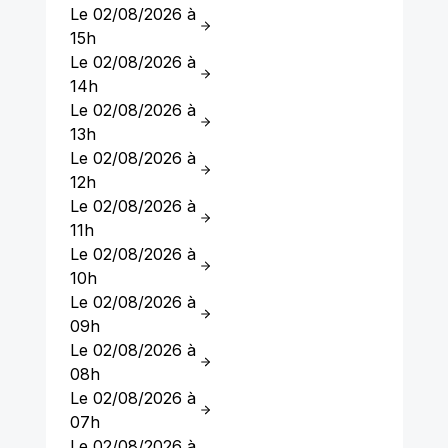
Le 02/08/2026 à
15h
Le 02/08/2026 à
14h
Le 02/08/2026 à
13h
Le 02/08/2026 à
12h
Le 02/08/2026 à
11h
Le 02/08/2026 à
10h
Le 02/08/2026 à
09h
Le 02/08/2026 à
08h
Le 02/08/2026 à
07h
Le 02/08/2026 à