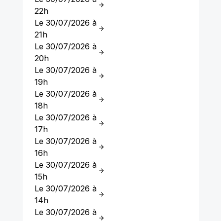
22h
Le 30/07/2026 à
21h
Le 30/07/2026 à
20h
Le 30/07/2026 à
19h
Le 30/07/2026 à
18h
Le 30/07/2026 à
17h
Le 30/07/2026 à
16h
Le 30/07/2026 à
15h
Le 30/07/2026 à
14h
Le 30/07/2026 à