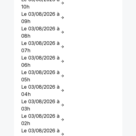
10h
Le 03/08/2026 à
09h
Le 03/08/2026 à
08h
Le 03/08/2026 à
07h
Le 03/08/2026 à
06h
Le 03/08/2026 à
05h
Le 03/08/2026 à
04h
Le 03/08/2026 à
03h
Le 03/08/2026 à
02h
Le 03/08/2026 à