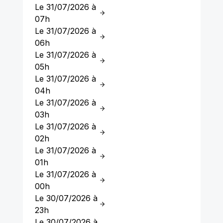
Le 31/07/2026 à
07h
Le 31/07/2026 à
06h
Le 31/07/2026 à
05h
Le 31/07/2026 à
04h
Le 31/07/2026 à
03h
Le 31/07/2026 à
02h
Le 31/07/2026 à
01h
Le 31/07/2026 à
00h
Le 30/07/2026 à
23h
Le 30/07/2026 à