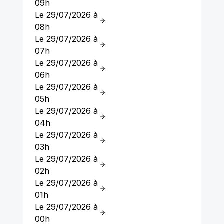
09h
Le 29/07/2026 à
08h
Le 29/07/2026 à
07h
Le 29/07/2026 à
06h
Le 29/07/2026 à
05h
Le 29/07/2026 à
04h
Le 29/07/2026 à
03h
Le 29/07/2026 à
02h
Le 29/07/2026 à
01h
Le 29/07/2026 à
00h