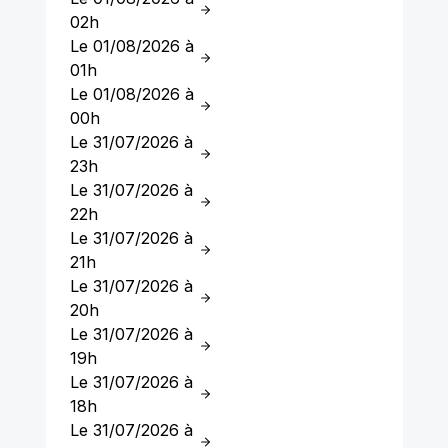
02h
Le 01/08/2026 à
01h
Le 01/08/2026 à
00h
Le 31/07/2026 à
23h
Le 31/07/2026 à
22h
Le 31/07/2026 à
21h
Le 31/07/2026 à
20h
Le 31/07/2026 à
19h
Le 31/07/2026 à
18h
Le 31/07/2026 à