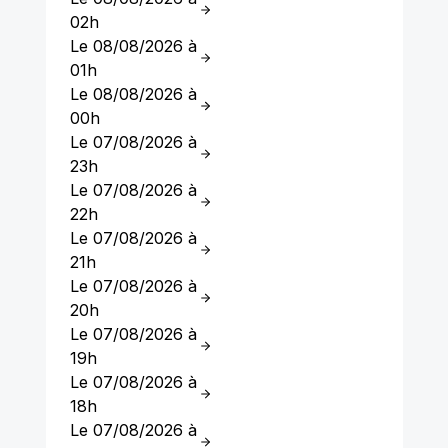
02h
Le 08/08/2026 à
01h
Le 08/08/2026 à
00h
Le 07/08/2026 à
23h
Le 07/08/2026 à
22h
Le 07/08/2026 à
21h
Le 07/08/2026 à
20h
Le 07/08/2026 à
19h
Le 07/08/2026 à
18h
Le 07/08/2026 à