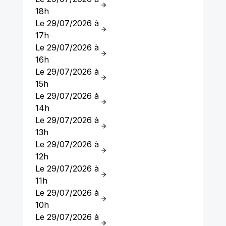
18h
Le 29/07/2026 à
17h
Le 29/07/2026 à
16h
Le 29/07/2026 à
15h
Le 29/07/2026 à
14h
Le 29/07/2026 à
13h
Le 29/07/2026 à
12h
Le 29/07/2026 à
11h
Le 29/07/2026 à
10h
Le 29/07/2026 à