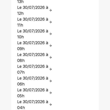
13h
Le 30/07/2026 à
12h
Le 30/07/2026 à
11h
Le 30/07/2026 à
10h
Le 30/07/2026 à
09h
Le 30/07/2026 à
08h
Le 30/07/2026 à
07h
Le 30/07/2026 à
06h
Le 30/07/2026 à
05h
Le 30/07/2026 à
04h