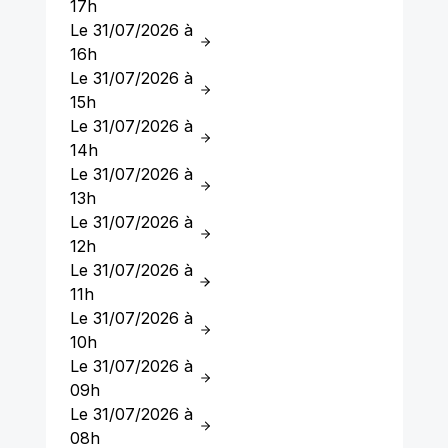
17h
Le 31/07/2026 à
16h
Le 31/07/2026 à
15h
Le 31/07/2026 à
14h
Le 31/07/2026 à
13h
Le 31/07/2026 à
12h
Le 31/07/2026 à
11h
Le 31/07/2026 à
10h
Le 31/07/2026 à
09h
Le 31/07/2026 à
08h