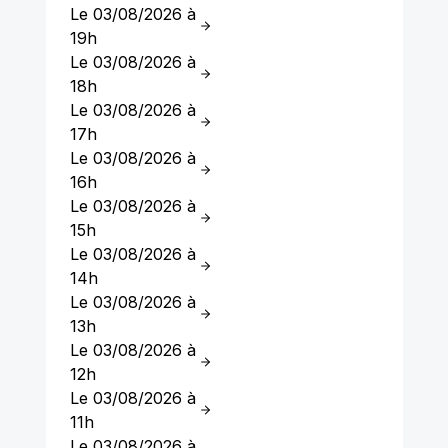
Le 03/08/2026 à
19h
Le 03/08/2026 à
18h
Le 03/08/2026 à
17h
Le 03/08/2026 à
16h
Le 03/08/2026 à
15h
Le 03/08/2026 à
14h
Le 03/08/2026 à
13h
Le 03/08/2026 à
12h
Le 03/08/2026 à
11h
Le 03/08/2026 à