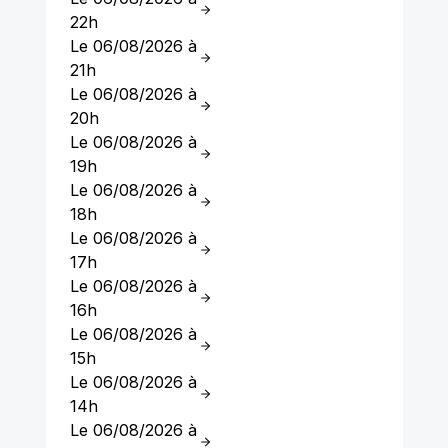
22h
Le 06/08/2026 à
21h
Le 06/08/2026 à
20h
Le 06/08/2026 à
19h
Le 06/08/2026 à
18h
Le 06/08/2026 à
17h
Le 06/08/2026 à
16h
Le 06/08/2026 à
15h
Le 06/08/2026 à
14h
Le 06/08/2026 à