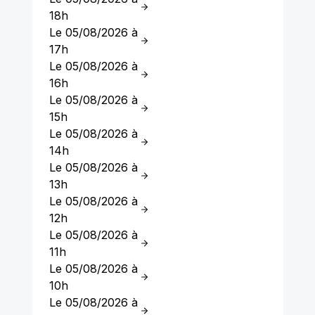
18h
Le 05/08/2026 à
17h
Le 05/08/2026 à
16h
Le 05/08/2026 à
15h
Le 05/08/2026 à
14h
Le 05/08/2026 à
13h
Le 05/08/2026 à
12h
Le 05/08/2026 à
11h
Le 05/08/2026 à
10h
Le 05/08/2026 à