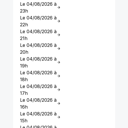
Le 04/08/2026 à
23h
Le 04/08/2026 à
22h
Le 04/08/2026 à
21h
Le 04/08/2026 à
20h
Le 04/08/2026 à
19h
Le 04/08/2026 à
18h
Le 04/08/2026 à
17h
Le 04/08/2026 à
16h
Le 04/08/2026 à
15h
Le 04/08/2026 à