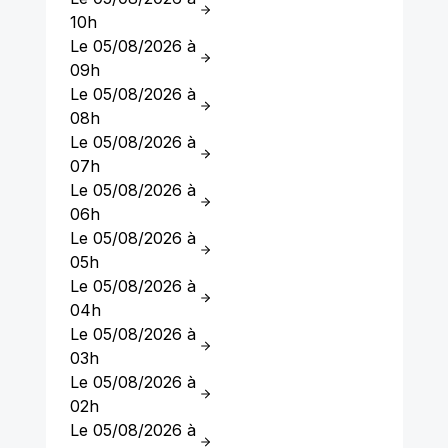
10h
Le 05/08/2026 à
09h
Le 05/08/2026 à
08h
Le 05/08/2026 à
07h
Le 05/08/2026 à
06h
Le 05/08/2026 à
05h
Le 05/08/2026 à
04h
Le 05/08/2026 à
03h
Le 05/08/2026 à
02h
Le 05/08/2026 à