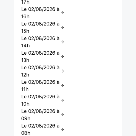
17h
Le 02/08/2026 à
16h
Le 02/08/2026 à
15h
Le 02/08/2026 à
14h
Le 02/08/2026 à
13h
Le 02/08/2026 à
12h
Le 02/08/2026 à
11h
Le 02/08/2026 à
10h
Le 02/08/2026 à
09h
Le 02/08/2026 à
08h