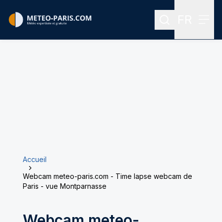
FR
Rechercher
Menu
Menu des
Accueil
Webcam meteo-paris.com - Time lapse webcam de
Paris - vue Montparnasse
Webcam meteo-