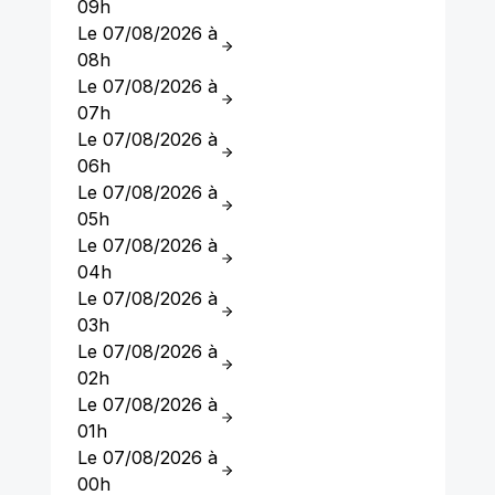
09h
Le 07/08/2026 à
08h
Le 07/08/2026 à
07h
Le 07/08/2026 à
06h
Le 07/08/2026 à
05h
Le 07/08/2026 à
04h
Le 07/08/2026 à
03h
Le 07/08/2026 à
02h
Le 07/08/2026 à
01h
Le 07/08/2026 à
00h