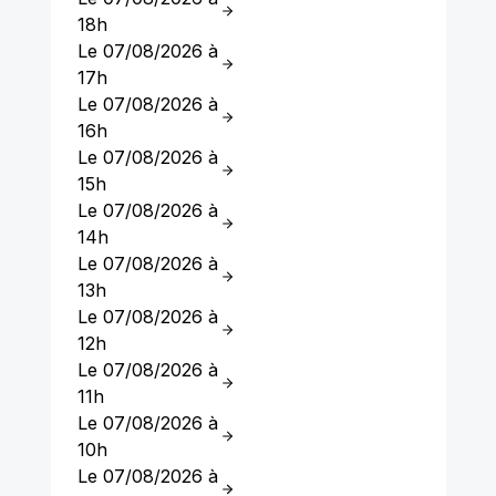
18h
Le 07/08/2026 à
17h
Le 07/08/2026 à
16h
Le 07/08/2026 à
15h
Le 07/08/2026 à
14h
Le 07/08/2026 à
13h
Le 07/08/2026 à
12h
Le 07/08/2026 à
11h
Le 07/08/2026 à
10h
Le 07/08/2026 à