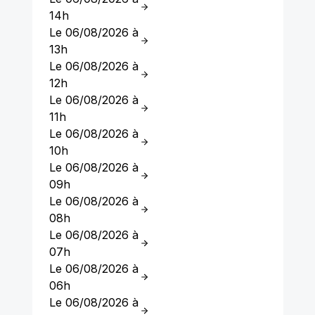
14h
Le 06/08/2026 à
13h
Le 06/08/2026 à
12h
Le 06/08/2026 à
11h
Le 06/08/2026 à
10h
Le 06/08/2026 à
09h
Le 06/08/2026 à
08h
Le 06/08/2026 à
07h
Le 06/08/2026 à
06h
Le 06/08/2026 à