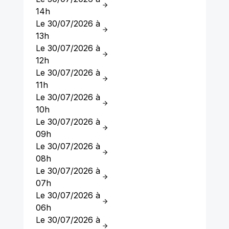
14h
Le 30/07/2026 à
13h
Le 30/07/2026 à
12h
Le 30/07/2026 à
11h
Le 30/07/2026 à
10h
Le 30/07/2026 à
09h
Le 30/07/2026 à
08h
Le 30/07/2026 à
07h
Le 30/07/2026 à
06h
Le 30/07/2026 à