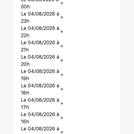
00h
Le 04/08/2026 à
23h
Le 04/08/2026 à
22h
Le 04/08/2026 à
21h
Le 04/08/2026 à
20h
Le 04/08/2026 à
19h
Le 04/08/2026 à
18h
Le 04/08/2026 à
17h
Le 04/08/2026 à
16h
Le 04/08/2026 à