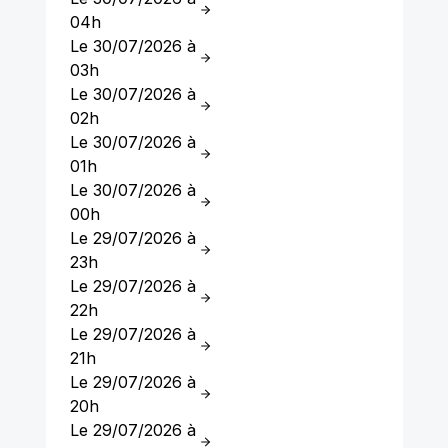
04h
Le 30/07/2026 à
03h
Le 30/07/2026 à
02h
Le 30/07/2026 à
01h
Le 30/07/2026 à
00h
Le 29/07/2026 à
23h
Le 29/07/2026 à
22h
Le 29/07/2026 à
21h
Le 29/07/2026 à
20h
Le 29/07/2026 à