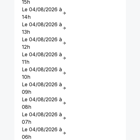
15h
Le 04/08/2026 à
14h
Le 04/08/2026 à
13h
Le 04/08/2026 à
12h
Le 04/08/2026 à
11h
Le 04/08/2026 à
10h
Le 04/08/2026 à
09h
Le 04/08/2026 à
08h
Le 04/08/2026 à
07h
Le 04/08/2026 à
06h