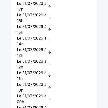
Le 31/07/2026 à
17h
Le 31/07/2026 à
16h
Le 31/07/2026 à
15h
Le 31/07/2026 à
14h
Le 31/07/2026 à
13h
Le 31/07/2026 à
12h
Le 31/07/2026 à
11h
Le 31/07/2026 à
10h
Le 31/07/2026 à
09h
Le 31/07/2026 à