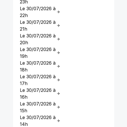
23h
Le 30/07/2026 à
22h
Le 30/07/2026 à
21h
Le 30/07/2026 à
20h
Le 30/07/2026 à
19h
Le 30/07/2026 à
18h
Le 30/07/2026 à
17h
Le 30/07/2026 à
16h
Le 30/07/2026 à
15h
Le 30/07/2026 à
14h