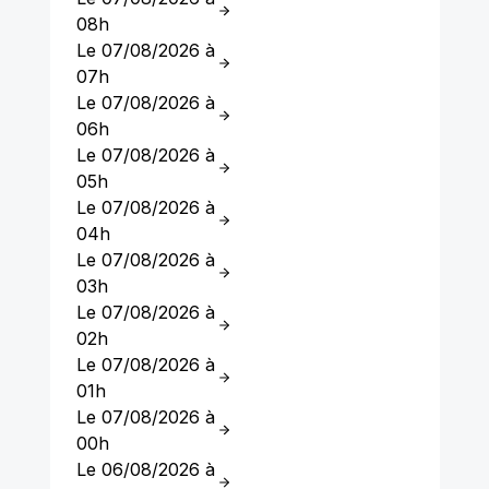
08h
Le 07/08/2026 à
07h
Le 07/08/2026 à
06h
Le 07/08/2026 à
05h
Le 07/08/2026 à
04h
Le 07/08/2026 à
03h
Le 07/08/2026 à
02h
Le 07/08/2026 à
01h
Le 07/08/2026 à
00h
Le 06/08/2026 à