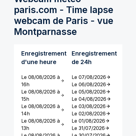
paris.com - Time lapse
webcam de Paris - vue
Montparnasse
Enregistrement
Enregistrement
d'une heure
de 24h
Le 08/08/2026 à
Le 07/08/2026
16h
Le 06/08/2026
Le 08/08/2026 à
Le 05/08/2026
15h
Le 04/08/2026
Le 08/08/2026 à
Le 03/08/2026
14h
Le 02/08/2026
Le 08/08/2026 à
Le 01/08/2026
13h
Le 31/07/2026
Le 08/08/2026 à
Le 30/07/2026