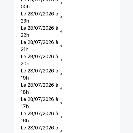
00h
Le 28/07/2026 à
23h
Le 28/07/2026 à
22h
Le 28/07/2026 à
21h
Le 28/07/2026 à
20h
Le 28/07/2026 à
19h
Le 28/07/2026 à
18h
Le 28/07/2026 à
17h
Le 28/07/2026 à
16h
Le 28/07/2026 à