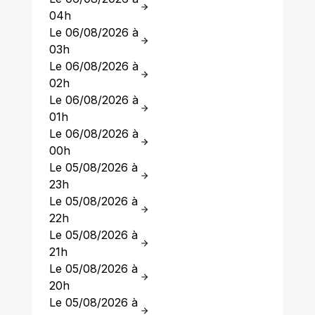
04h
Le 06/08/2026 à
03h
Le 06/08/2026 à
02h
Le 06/08/2026 à
01h
Le 06/08/2026 à
00h
Le 05/08/2026 à
23h
Le 05/08/2026 à
22h
Le 05/08/2026 à
21h
Le 05/08/2026 à
20h
Le 05/08/2026 à