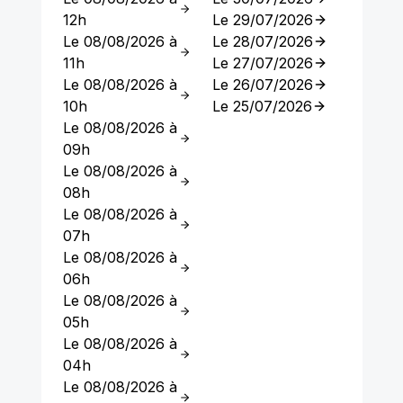
12h
Le 29/07/2026
Le 08/08/2026 à
Le 28/07/2026
11h
Le 27/07/2026
Le 08/08/2026 à
Le 26/07/2026
10h
Le 25/07/2026
Le 08/08/2026 à
09h
Le 08/08/2026 à
08h
Le 08/08/2026 à
07h
Le 08/08/2026 à
06h
Le 08/08/2026 à
05h
Le 08/08/2026 à
04h
Le 08/08/2026 à