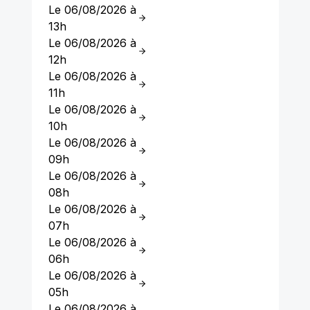
Le 06/08/2026 à
13h
Le 06/08/2026 à
12h
Le 06/08/2026 à
11h
Le 06/08/2026 à
10h
Le 06/08/2026 à
09h
Le 06/08/2026 à
08h
Le 06/08/2026 à
07h
Le 06/08/2026 à
06h
Le 06/08/2026 à
05h
Le 06/08/2026 à