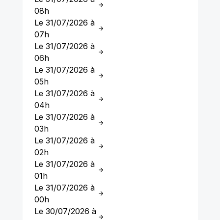
08h
Le 31/07/2026 à
07h
Le 31/07/2026 à
06h
Le 31/07/2026 à
05h
Le 31/07/2026 à
04h
Le 31/07/2026 à
03h
Le 31/07/2026 à
02h
Le 31/07/2026 à
01h
Le 31/07/2026 à
00h
Le 30/07/2026 à