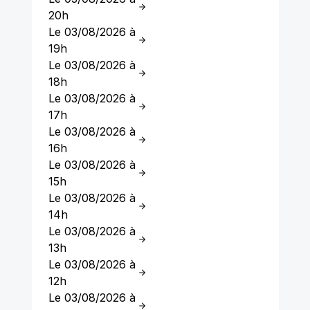
20h
Le 03/08/2026 à
19h
Le 03/08/2026 à
18h
Le 03/08/2026 à
17h
Le 03/08/2026 à
16h
Le 03/08/2026 à
15h
Le 03/08/2026 à
14h
Le 03/08/2026 à
13h
Le 03/08/2026 à
12h
Le 03/08/2026 à