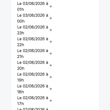
Le 03/08/2026 à
01h
Le 03/08/2026 à
00h
Le 02/08/2026 à
23h
Le 02/08/2026 à
22h
Le 02/08/2026 à
21h
Le 02/08/2026 à
20h
Le 02/08/2026 à
19h
Le 02/08/2026 à
18h
Le 02/08/2026 à
17h
Le 02/08/2026 à