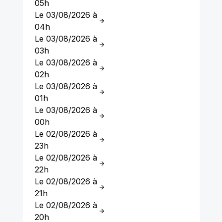
05h
Le 03/08/2026 à
04h
Le 03/08/2026 à
03h
Le 03/08/2026 à
02h
Le 03/08/2026 à
01h
Le 03/08/2026 à
00h
Le 02/08/2026 à
23h
Le 02/08/2026 à
22h
Le 02/08/2026 à
21h
Le 02/08/2026 à
20h