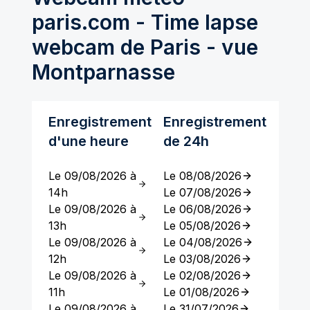
paris.com - Time lapse
webcam de Paris - vue
Montparnasse
Enregistrement
Enregistrement
d'une heure
de 24h
Le 09/08/2026 à
Le 08/08/2026
14h
Le 07/08/2026
Le 09/08/2026 à
Le 06/08/2026
13h
Le 05/08/2026
Le 09/08/2026 à
Le 04/08/2026
12h
Le 03/08/2026
Le 09/08/2026 à
Le 02/08/2026
11h
Le 01/08/2026
Le 09/08/2026 à
Le 31/07/2026