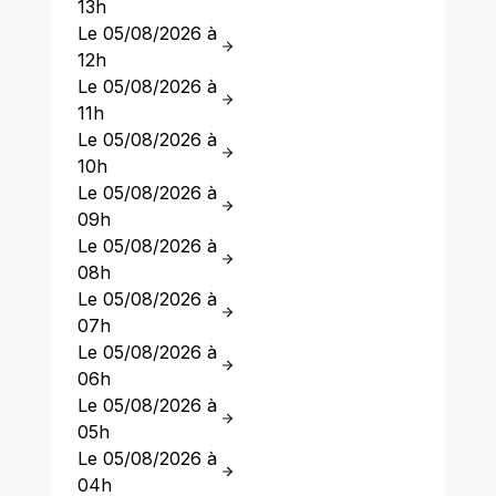
13h
Le 05/08/2026 à
12h
Le 05/08/2026 à
11h
Le 05/08/2026 à
10h
Le 05/08/2026 à
09h
Le 05/08/2026 à
08h
Le 05/08/2026 à
07h
Le 05/08/2026 à
06h
Le 05/08/2026 à
05h
Le 05/08/2026 à
04h