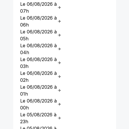
Le 06/08/2026 à
07h
Le 06/08/2026 à
06h
Le 06/08/2026 à
05h
Le 06/08/2026 à
04h
Le 06/08/2026 à
03h
Le 06/08/2026 à
02h
Le 06/08/2026 à
01h
Le 06/08/2026 à
00h
Le 05/08/2026 à
23h
Le 05/08/2026 à