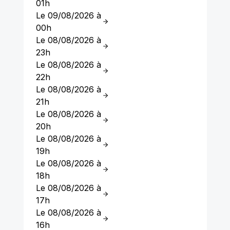
01h
Le 09/08/2026 à
00h
Le 08/08/2026 à
23h
Le 08/08/2026 à
22h
Le 08/08/2026 à
21h
Le 08/08/2026 à
20h
Le 08/08/2026 à
19h
Le 08/08/2026 à
18h
Le 08/08/2026 à
17h
Le 08/08/2026 à
16h