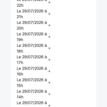
22h
Le 29/07/2026 à
21h
Le 29/07/2026 à
20h
Le 29/07/2026 à
19h
Le 29/07/2026 à
18h
Le 29/07/2026 à
17h
Le 29/07/2026 à
16h
Le 29/07/2026 à
15h
Le 29/07/2026 à
14h
Le 29/07/2026 à