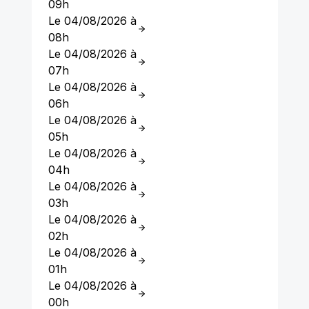
09h
Le 04/08/2026 à
08h
Le 04/08/2026 à
07h
Le 04/08/2026 à
06h
Le 04/08/2026 à
05h
Le 04/08/2026 à
04h
Le 04/08/2026 à
03h
Le 04/08/2026 à
02h
Le 04/08/2026 à
01h
Le 04/08/2026 à
00h