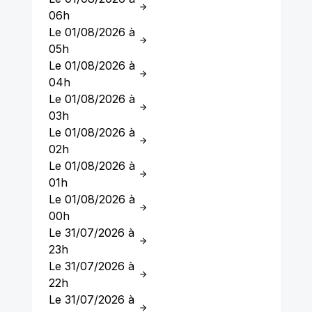
06h
Le 01/08/2026 à
05h
Le 01/08/2026 à
04h
Le 01/08/2026 à
03h
Le 01/08/2026 à
02h
Le 01/08/2026 à
01h
Le 01/08/2026 à
00h
Le 31/07/2026 à
23h
Le 31/07/2026 à
22h
Le 31/07/2026 à