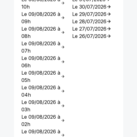
10h
Le 30/07/2026
Le 09/08/2026 à
Le 29/07/2026
09h
Le 28/07/2026
Le 09/08/2026 à
Le 27/07/2026
08h
Le 26/07/2026
Le 09/08/2026 à
07h
Le 09/08/2026 à
06h
Le 09/08/2026 à
05h
Le 09/08/2026 à
04h
Le 09/08/2026 à
03h
Le 09/08/2026 à
02h
Le 09/08/2026 à