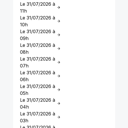
Le 31/07/2026 à
11h
Le 31/07/2026 à
10h
Le 31/07/2026 à
09h
Le 31/07/2026 à
08h
Le 31/07/2026 à
07h
Le 31/07/2026 à
06h
Le 31/07/2026 à
05h
Le 31/07/2026 à
04h
Le 31/07/2026 à
03h
Le 31/07/2026 à