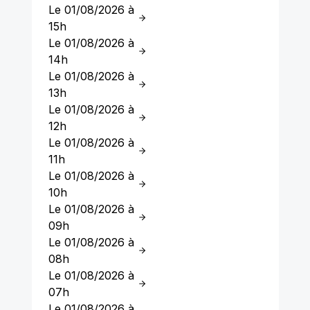
Le 01/08/2026 à
15h
Le 01/08/2026 à
14h
Le 01/08/2026 à
13h
Le 01/08/2026 à
12h
Le 01/08/2026 à
11h
Le 01/08/2026 à
10h
Le 01/08/2026 à
09h
Le 01/08/2026 à
08h
Le 01/08/2026 à
07h
Le 01/08/2026 à