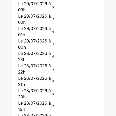
Le 29/07/2026 à
03h
Le 29/07/2026 à
02h
Le 29/07/2026 à
01h
Le 29/07/2026 à
00h
Le 28/07/2026 à
23h
Le 28/07/2026 à
22h
Le 28/07/2026 à
21h
Le 28/07/2026 à
20h
Le 28/07/2026 à
19h
Le 28/07/2026 à