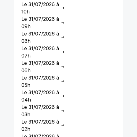
Le 31/07/2026 à
10h
Le 31/07/2026 à
09h
Le 31/07/2026 à
08h
Le 31/07/2026 à
07h
Le 31/07/2026 à
06h
Le 31/07/2026 à
05h
Le 31/07/2026 à
04h
Le 31/07/2026 à
03h
Le 31/07/2026 à
02h
Le 31/07/2026 à