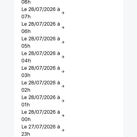
08h
Le 28/07/2026 à
07h
Le 28/07/2026 à
06h
Le 28/07/2026 à
05h
Le 28/07/2026 à
04h
Le 28/07/2026 à
03h
Le 28/07/2026 à
02h
Le 28/07/2026 à
01h
Le 28/07/2026 à
00h
Le 27/07/2026 à
23h