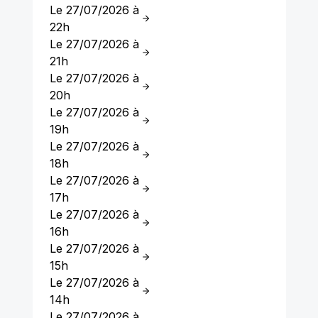
Le 27/07/2026 à
22h
Le 27/07/2026 à
21h
Le 27/07/2026 à
20h
Le 27/07/2026 à
19h
Le 27/07/2026 à
18h
Le 27/07/2026 à
17h
Le 27/07/2026 à
16h
Le 27/07/2026 à
15h
Le 27/07/2026 à
14h
Le 27/07/2026 à