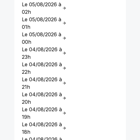
Le 05/08/2026 à
02h
Le 05/08/2026 à
01h
Le 05/08/2026 à
00h
Le 04/08/2026 à
23h
Le 04/08/2026 à
22h
Le 04/08/2026 à
21h
Le 04/08/2026 à
20h
Le 04/08/2026 à
19h
Le 04/08/2026 à
18h
Le 04/08/2026 à