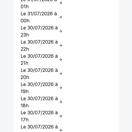
01h
Le 31/07/2026 à
00h
Le 30/07/2026 à
23h
Le 30/07/2026 à
22h
Le 30/07/2026 à
21h
Le 30/07/2026 à
20h
Le 30/07/2026 à
19h
Le 30/07/2026 à
18h
Le 30/07/2026 à
17h
Le 30/07/2026 à