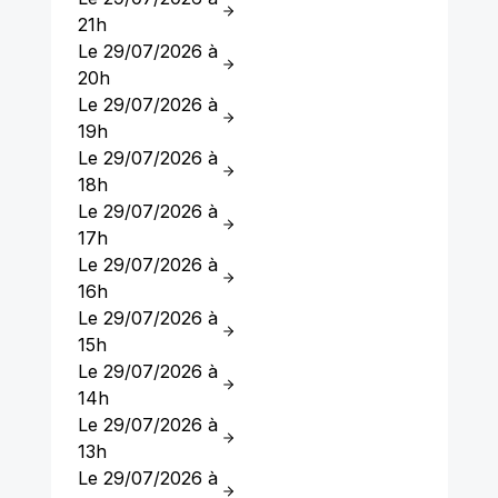
21h
Le 29/07/2026 à
20h
Le 29/07/2026 à
19h
Le 29/07/2026 à
18h
Le 29/07/2026 à
17h
Le 29/07/2026 à
16h
Le 29/07/2026 à
15h
Le 29/07/2026 à
14h
Le 29/07/2026 à
13h
Le 29/07/2026 à