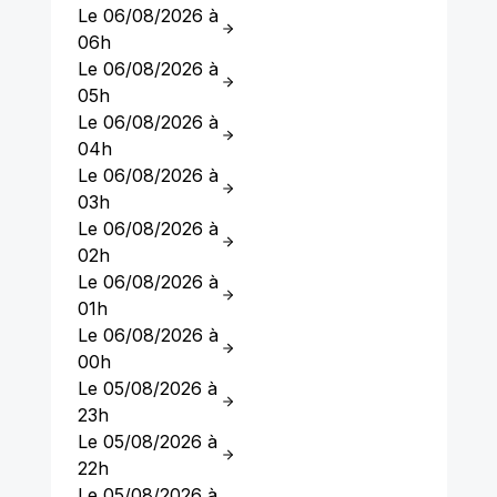
Le 06/08/2026 à
06h
Le 06/08/2026 à
05h
Le 06/08/2026 à
04h
Le 06/08/2026 à
03h
Le 06/08/2026 à
02h
Le 06/08/2026 à
01h
Le 06/08/2026 à
00h
Le 05/08/2026 à
23h
Le 05/08/2026 à
22h
Le 05/08/2026 à