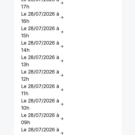
17h
Le 28/07/2026 à
16h
Le 28/07/2026 à
15h
Le 28/07/2026 à
14h
Le 28/07/2026 à
13h
Le 28/07/2026 à
12h
Le 28/07/2026 à
11h
Le 28/07/2026 à
10h
Le 28/07/2026 à
09h
Le 28/07/2026 à