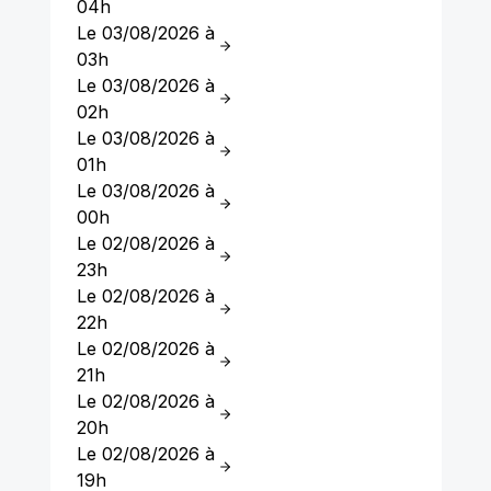
04h
Le 03/08/2026 à
03h
Le 03/08/2026 à
02h
Le 03/08/2026 à
01h
Le 03/08/2026 à
00h
Le 02/08/2026 à
23h
Le 02/08/2026 à
22h
Le 02/08/2026 à
21h
Le 02/08/2026 à
20h
Le 02/08/2026 à
19h