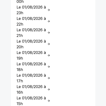
00h
Le 01/08/2026 à
23h
Le 01/08/2026 à
22h
Le 01/08/2026 à
21h
Le 01/08/2026 à
20h
Le 01/08/2026 à
19h
Le 01/08/2026 à
18h
Le 01/08/2026 à
17h
Le 01/08/2026 à
16h
Le 01/08/2026 à
15h