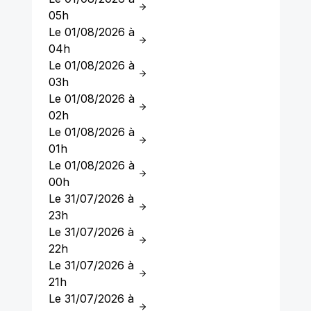
05h
Le 01/08/2026 à
04h
Le 01/08/2026 à
03h
Le 01/08/2026 à
02h
Le 01/08/2026 à
01h
Le 01/08/2026 à
00h
Le 31/07/2026 à
23h
Le 31/07/2026 à
22h
Le 31/07/2026 à
21h
Le 31/07/2026 à