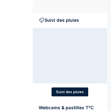
Suivi des pluies
Suivi des pluies
Webcams & pastilles T°C