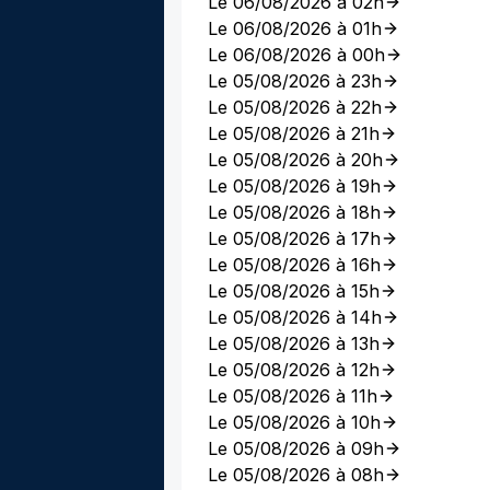
Le 06/08/2026 à 02h
Le 06/08/2026 à 01h
Le 06/08/2026 à 00h
Le 05/08/2026 à 23h
Le 05/08/2026 à 22h
Le 05/08/2026 à 21h
Le 05/08/2026 à 20h
Le 05/08/2026 à 19h
Le 05/08/2026 à 18h
Le 05/08/2026 à 17h
Le 05/08/2026 à 16h
Le 05/08/2026 à 15h
Le 05/08/2026 à 14h
Le 05/08/2026 à 13h
Le 05/08/2026 à 12h
Le 05/08/2026 à 11h
Le 05/08/2026 à 10h
Le 05/08/2026 à 09h
Le 05/08/2026 à 08h