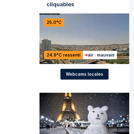
cliquables
25.0°C
24.9°C ressenti
air : mauvais
Webcams locales