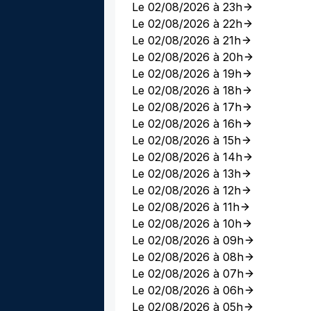
Le 02/08/2026 à 23h
Le 02/08/2026 à 22h
Le 02/08/2026 à 21h
Le 02/08/2026 à 20h
Le 02/08/2026 à 19h
Le 02/08/2026 à 18h
Le 02/08/2026 à 17h
Le 02/08/2026 à 16h
Le 02/08/2026 à 15h
Le 02/08/2026 à 14h
Le 02/08/2026 à 13h
Le 02/08/2026 à 12h
Le 02/08/2026 à 11h
Le 02/08/2026 à 10h
Le 02/08/2026 à 09h
Le 02/08/2026 à 08h
Le 02/08/2026 à 07h
Le 02/08/2026 à 06h
Le 02/08/2026 à 05h