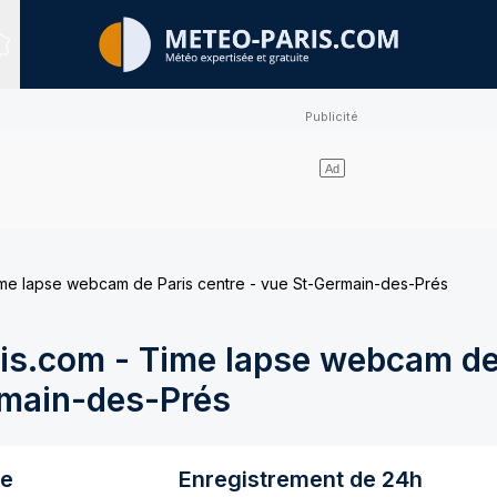
Sites expertisés
e lapse webcam de Paris centre - vue St-Germain-des-Prés
s.com - Time lapse webcam de
rmain-des-Prés
re
Enregistrement de 24h