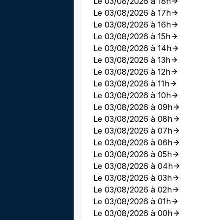
Le 03/08/2026 à 18h
Le 03/08/2026 à 17h
Le 03/08/2026 à 16h
Le 03/08/2026 à 15h
Le 03/08/2026 à 14h
Le 03/08/2026 à 13h
Le 03/08/2026 à 12h
Le 03/08/2026 à 11h
Le 03/08/2026 à 10h
Le 03/08/2026 à 09h
Le 03/08/2026 à 08h
Le 03/08/2026 à 07h
Le 03/08/2026 à 06h
Le 03/08/2026 à 05h
Le 03/08/2026 à 04h
Le 03/08/2026 à 03h
Le 03/08/2026 à 02h
Le 03/08/2026 à 01h
Le 03/08/2026 à 00h