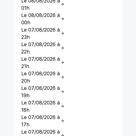
Le 08/08/2026 à
01h
Le 08/08/2026 à
00h
Le 07/08/2026 à
23h
Le 07/08/2026 à
22h
Le 07/08/2026 à
21h
Le 07/08/2026 à
20h
Le 07/08/2026 à
19h
Le 07/08/2026 à
18h
Le 07/08/2026 à
17h
Le 07/08/2026 à