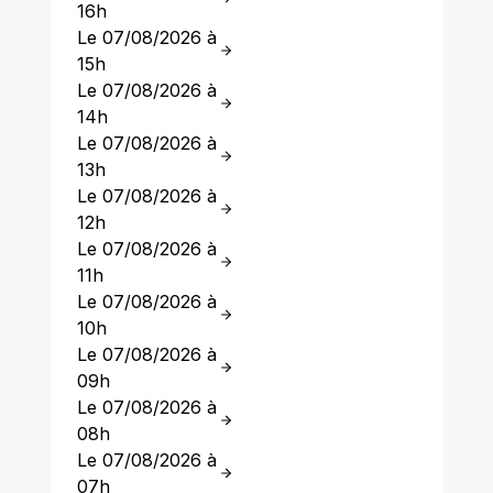
16h
Le 07/08/2026 à
15h
Le 07/08/2026 à
14h
Le 07/08/2026 à
13h
Le 07/08/2026 à
12h
Le 07/08/2026 à
11h
Le 07/08/2026 à
10h
Le 07/08/2026 à
09h
Le 07/08/2026 à
08h
Le 07/08/2026 à
07h