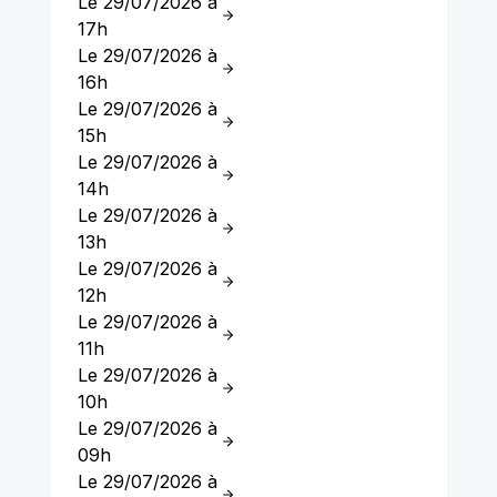
Le 29/07/2026 à
17h
Le 29/07/2026 à
16h
Le 29/07/2026 à
15h
Le 29/07/2026 à
14h
Le 29/07/2026 à
13h
Le 29/07/2026 à
12h
Le 29/07/2026 à
11h
Le 29/07/2026 à
10h
Le 29/07/2026 à
09h
Le 29/07/2026 à