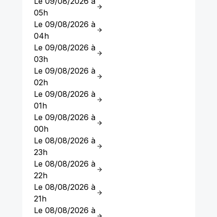
Le 09/08/2026 à
05h
Le 09/08/2026 à
04h
Le 09/08/2026 à
03h
Le 09/08/2026 à
02h
Le 09/08/2026 à
01h
Le 09/08/2026 à
00h
Le 08/08/2026 à
23h
Le 08/08/2026 à
22h
Le 08/08/2026 à
21h
Le 08/08/2026 à