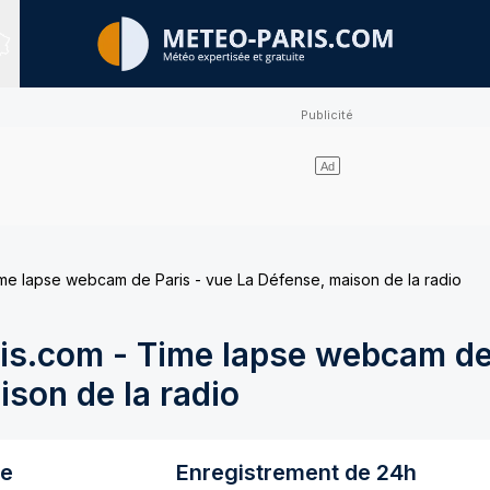
Sites expertisés
e lapse webcam de Paris - vue La Défense, maison de la radio
s.com - Time lapse webcam de 
son de la radio
re
Enregistrement de 24h