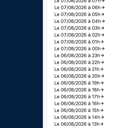
Le 07/08/2026 à 07h
Le 07/08/2026 à 06h
Le 07/08/2026 à 05h
Le 07/08/2026 à 04h
Le 07/08/2026 à 03h
Le 07/08/2026 à 02h
Le 07/08/2026 à 01h
Le 07/08/2026 à 00h
Le 06/08/2026 à 23h
Le 06/08/2026 à 22h
Le 06/08/2026 à 21h
Le 06/08/2026 à 20h
Le 06/08/2026 à 19h
Le 06/08/2026 à 18h
Le 06/08/2026 à 17h
Le 06/08/2026 à 16h
Le 06/08/2026 à 15h
Le 06/08/2026 à 14h
Le 06/08/2026 à 13h