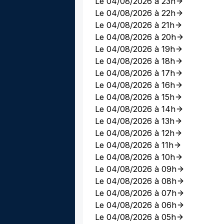
Le 04/08/2026 à 23h
Le 04/08/2026 à 22h
Le 04/08/2026 à 21h
Le 04/08/2026 à 20h
Le 04/08/2026 à 19h
Le 04/08/2026 à 18h
Le 04/08/2026 à 17h
Le 04/08/2026 à 16h
Le 04/08/2026 à 15h
Le 04/08/2026 à 14h
Le 04/08/2026 à 13h
Le 04/08/2026 à 12h
Le 04/08/2026 à 11h
Le 04/08/2026 à 10h
Le 04/08/2026 à 09h
Le 04/08/2026 à 08h
Le 04/08/2026 à 07h
Le 04/08/2026 à 06h
Le 04/08/2026 à 05h