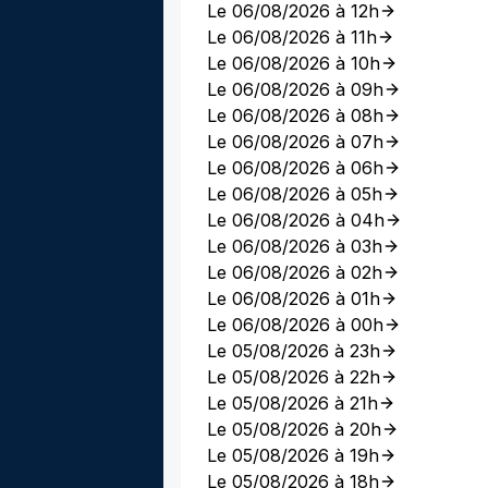
Le 06/08/2026 à 12h
Le 06/08/2026 à 11h
Le 06/08/2026 à 10h
Le 06/08/2026 à 09h
Le 06/08/2026 à 08h
Le 06/08/2026 à 07h
Le 06/08/2026 à 06h
Le 06/08/2026 à 05h
Le 06/08/2026 à 04h
Le 06/08/2026 à 03h
Le 06/08/2026 à 02h
Le 06/08/2026 à 01h
Le 06/08/2026 à 00h
Le 05/08/2026 à 23h
Le 05/08/2026 à 22h
Le 05/08/2026 à 21h
Le 05/08/2026 à 20h
Le 05/08/2026 à 19h
Le 05/08/2026 à 18h