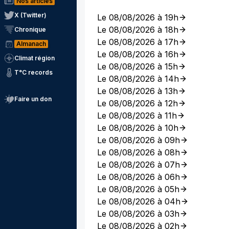
Nos articles
X (Twitter)
Le 08/08/2026 à 19h
Le 08/08/2026 à 18h
Chronique
Le 08/08/2026 à 17h
Almanach
Le 08/08/2026 à 16h
Climat région
Le 08/08/2026 à 15h
T°C records
Le 08/08/2026 à 14h
Le 08/08/2026 à 13h
Faire un don
Le 08/08/2026 à 12h
Le 08/08/2026 à 11h
Le 08/08/2026 à 10h
Le 08/08/2026 à 09h
Le 08/08/2026 à 08h
Le 08/08/2026 à 07h
Le 08/08/2026 à 06h
Le 08/08/2026 à 05h
Le 08/08/2026 à 04h
Le 08/08/2026 à 03h
Le 08/08/2026 à 02h