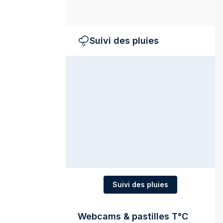
Suivi des pluies
Suivi des pluies
Webcams & pastilles T°C