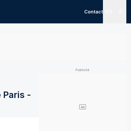
FR
Contact
Menu
Menu des
Paris -