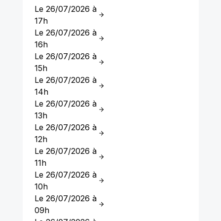
Le 26/07/2026 à
17h
Le 26/07/2026 à
16h
Le 26/07/2026 à
15h
Le 26/07/2026 à
14h
Le 26/07/2026 à
13h
Le 26/07/2026 à
12h
Le 26/07/2026 à
11h
Le 26/07/2026 à
10h
Le 26/07/2026 à
09h