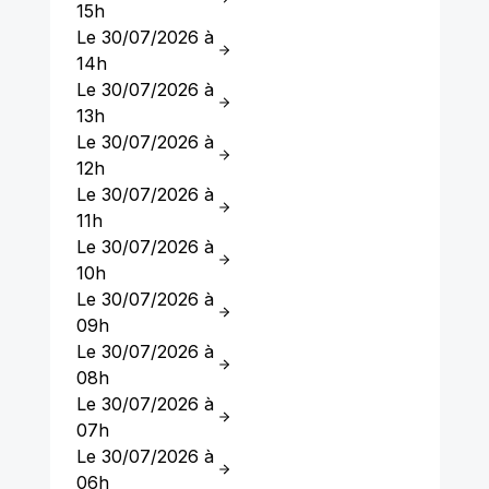
15h
Le 30/07/2026 à
14h
Le 30/07/2026 à
13h
Le 30/07/2026 à
12h
Le 30/07/2026 à
11h
Le 30/07/2026 à
10h
Le 30/07/2026 à
09h
Le 30/07/2026 à
08h
Le 30/07/2026 à
07h
Le 30/07/2026 à
06h