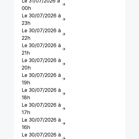
Le 31/07/2026 à
00h
Le 30/07/2026 à
23h
Le 30/07/2026 à
22h
Le 30/07/2026 à
21h
Le 30/07/2026 à
20h
Le 30/07/2026 à
19h
Le 30/07/2026 à
18h
Le 30/07/2026 à
17h
Le 30/07/2026 à
16h
Le 30/07/2026 à