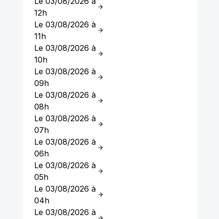
Le 03/08/2026 à
12h
Le 03/08/2026 à
11h
Le 03/08/2026 à
10h
Le 03/08/2026 à
09h
Le 03/08/2026 à
08h
Le 03/08/2026 à
07h
Le 03/08/2026 à
06h
Le 03/08/2026 à
05h
Le 03/08/2026 à
04h
Le 03/08/2026 à