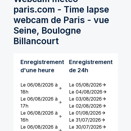
paris.com - Time lapse
webcam de Paris - vue
Seine, Boulogne
Billancourt
Enregistrement
Enregistrement
d'une heure
de 24h
Le 06/08/2026 à
Le 05/08/2026
18h
Le 04/08/2026
Le 06/08/2026 à
Le 03/08/2026
17h
Le 02/08/2026
Le 06/08/2026 à
Le 01/08/2026
16h
Le 31/07/2026
Le 06/08/2026 à
Le 30/07/2026