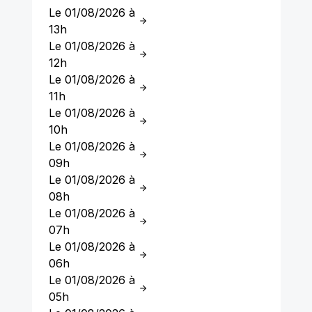
Le 01/08/2026 à
13h
Le 01/08/2026 à
12h
Le 01/08/2026 à
11h
Le 01/08/2026 à
10h
Le 01/08/2026 à
09h
Le 01/08/2026 à
08h
Le 01/08/2026 à
07h
Le 01/08/2026 à
06h
Le 01/08/2026 à
05h