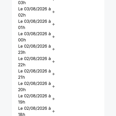
03h
Le 03/08/2026 à
02h
Le 03/08/2026 à
01h
Le 03/08/2026 à
00h
Le 02/08/2026 à
23h
Le 02/08/2026 à
22h
Le 02/08/2026 à
21h
Le 02/08/2026 à
20h
Le 02/08/2026 à
19h
Le 02/08/2026 à
18h