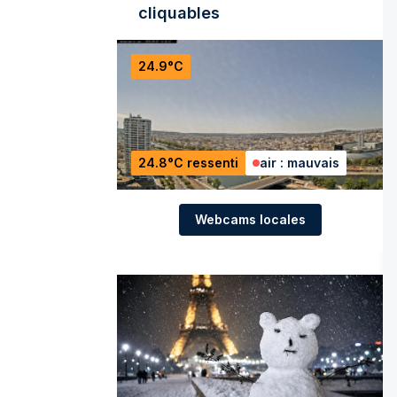
cliquables
24.9°C
24.8°C ressenti
air : mauvais
Webcams locales