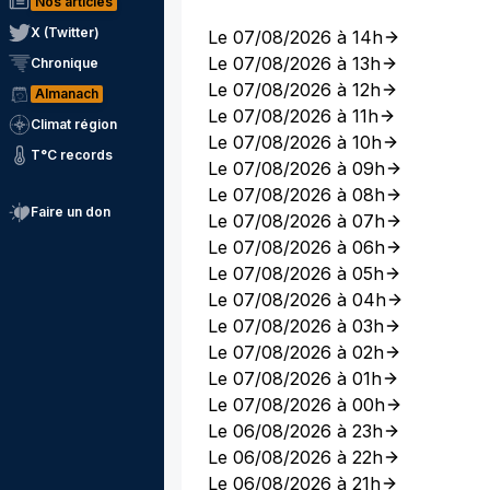
Nos articles
X (Twitter)
Le 07/08/2026 à 14h
Le 07/08/2026 à 13h
Chronique
Le 07/08/2026 à 12h
Almanach
Le 07/08/2026 à 11h
Climat région
Le 07/08/2026 à 10h
T°C records
Le 07/08/2026 à 09h
Le 07/08/2026 à 08h
Faire un don
Le 07/08/2026 à 07h
Le 07/08/2026 à 06h
Le 07/08/2026 à 05h
Le 07/08/2026 à 04h
Le 07/08/2026 à 03h
Le 07/08/2026 à 02h
Le 07/08/2026 à 01h
Le 07/08/2026 à 00h
Le 06/08/2026 à 23h
Le 06/08/2026 à 22h
Le 06/08/2026 à 21h