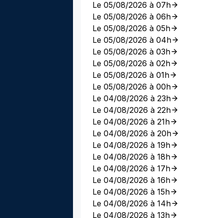
Le 05/08/2026 à 07h
Le 05/08/2026 à 06h
Le 05/08/2026 à 05h
Le 05/08/2026 à 04h
Le 05/08/2026 à 03h
Le 05/08/2026 à 02h
Le 05/08/2026 à 01h
Le 05/08/2026 à 00h
Le 04/08/2026 à 23h
Le 04/08/2026 à 22h
Le 04/08/2026 à 21h
Le 04/08/2026 à 20h
Le 04/08/2026 à 19h
Le 04/08/2026 à 18h
Le 04/08/2026 à 17h
Le 04/08/2026 à 16h
Le 04/08/2026 à 15h
Le 04/08/2026 à 14h
Le 04/08/2026 à 13h