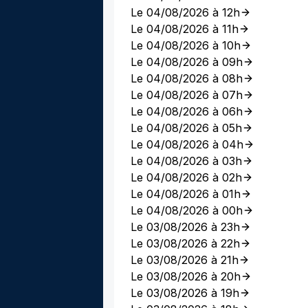
Le 04/08/2026 à 12h
Le 04/08/2026 à 11h
Le 04/08/2026 à 10h
Le 04/08/2026 à 09h
Le 04/08/2026 à 08h
Le 04/08/2026 à 07h
Le 04/08/2026 à 06h
Le 04/08/2026 à 05h
Le 04/08/2026 à 04h
Le 04/08/2026 à 03h
Le 04/08/2026 à 02h
Le 04/08/2026 à 01h
Le 04/08/2026 à 00h
Le 03/08/2026 à 23h
Le 03/08/2026 à 22h
Le 03/08/2026 à 21h
Le 03/08/2026 à 20h
Le 03/08/2026 à 19h