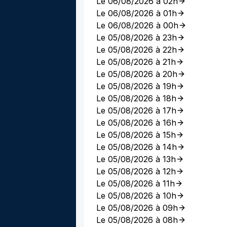
Le 06/08/2026 à 02h
Le 06/08/2026 à 01h
Le 06/08/2026 à 00h
Le 05/08/2026 à 23h
Le 05/08/2026 à 22h
Le 05/08/2026 à 21h
Le 05/08/2026 à 20h
Le 05/08/2026 à 19h
Le 05/08/2026 à 18h
Le 05/08/2026 à 17h
Le 05/08/2026 à 16h
Le 05/08/2026 à 15h
Le 05/08/2026 à 14h
Le 05/08/2026 à 13h
Le 05/08/2026 à 12h
Le 05/08/2026 à 11h
Le 05/08/2026 à 10h
Le 05/08/2026 à 09h
Le 05/08/2026 à 08h