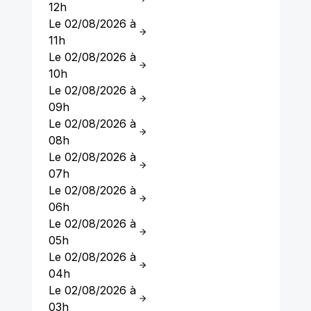
12h
Le 02/08/2026 à
11h
Le 02/08/2026 à
10h
Le 02/08/2026 à
09h
Le 02/08/2026 à
08h
Le 02/08/2026 à
07h
Le 02/08/2026 à
06h
Le 02/08/2026 à
05h
Le 02/08/2026 à
04h
Le 02/08/2026 à
03h