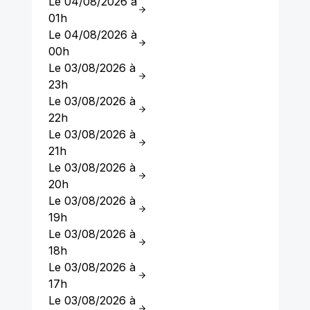
Le 04/08/2026 à
01h
Le 04/08/2026 à
00h
Le 03/08/2026 à
23h
Le 03/08/2026 à
22h
Le 03/08/2026 à
21h
Le 03/08/2026 à
20h
Le 03/08/2026 à
19h
Le 03/08/2026 à
18h
Le 03/08/2026 à
17h
Le 03/08/2026 à