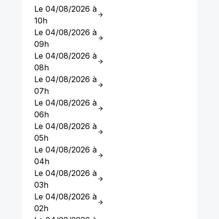
Le 04/08/2026 à
10h
Le 04/08/2026 à
09h
Le 04/08/2026 à
08h
Le 04/08/2026 à
07h
Le 04/08/2026 à
06h
Le 04/08/2026 à
05h
Le 04/08/2026 à
04h
Le 04/08/2026 à
03h
Le 04/08/2026 à
02h