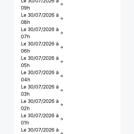
Le 30/07/2026 à
09h
Le 30/07/2026 à
08h
Le 30/07/2026 à
07h
Le 30/07/2026 à
06h
Le 30/07/2026 à
05h
Le 30/07/2026 à
04h
Le 30/07/2026 à
03h
Le 30/07/2026 à
02h
Le 30/07/2026 à
01h
Le 30/07/2026 à