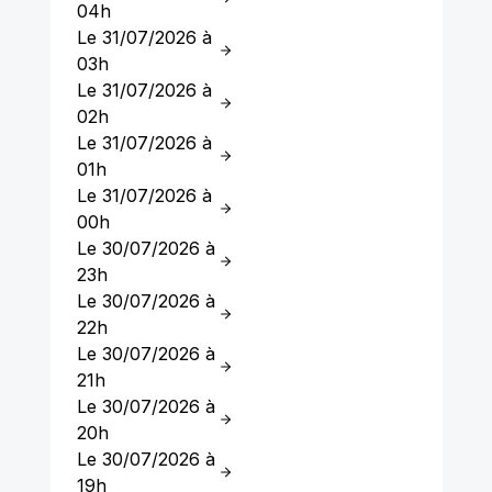
04h
Le 31/07/2026 à
03h
Le 31/07/2026 à
02h
Le 31/07/2026 à
01h
Le 31/07/2026 à
00h
Le 30/07/2026 à
23h
Le 30/07/2026 à
22h
Le 30/07/2026 à
21h
Le 30/07/2026 à
20h
Le 30/07/2026 à
19h