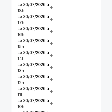
Le 30/07/2026 à
18h
Le 30/07/2026 à
17h
Le 30/07/2026 à
16h
Le 30/07/2026 à
15h
Le 30/07/2026 à
14h
Le 30/07/2026 à
13h
Le 30/07/2026 à
12h
Le 30/07/2026 à
11h
Le 30/07/2026 à
10h