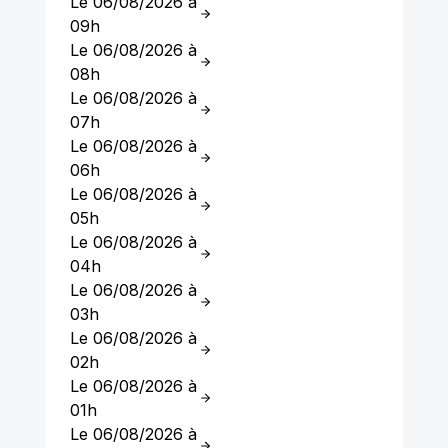
Le 06/08/2026 à
09h
Le 06/08/2026 à
08h
Le 06/08/2026 à
07h
Le 06/08/2026 à
06h
Le 06/08/2026 à
05h
Le 06/08/2026 à
04h
Le 06/08/2026 à
03h
Le 06/08/2026 à
02h
Le 06/08/2026 à
01h
Le 06/08/2026 à