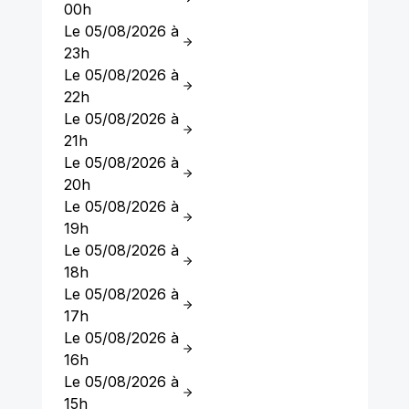
00h
Le 05/08/2026 à
23h
Le 05/08/2026 à
22h
Le 05/08/2026 à
21h
Le 05/08/2026 à
20h
Le 05/08/2026 à
19h
Le 05/08/2026 à
18h
Le 05/08/2026 à
17h
Le 05/08/2026 à
16h
Le 05/08/2026 à
15h