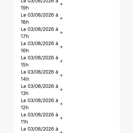
Le 03/08/2026 à
19h
Le 03/08/2026 à
18h
Le 03/08/2026 à
17h
Le 03/08/2026 à
16h
Le 03/08/2026 à
15h
Le 03/08/2026 à
14h
Le 03/08/2026 à
13h
Le 03/08/2026 à
12h
Le 03/08/2026 à
11h
Le 03/08/2026 à