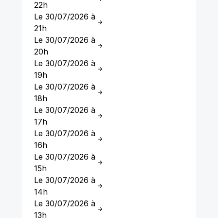
22h
Le 30/07/2026 à
21h
Le 30/07/2026 à
20h
Le 30/07/2026 à
19h
Le 30/07/2026 à
18h
Le 30/07/2026 à
17h
Le 30/07/2026 à
16h
Le 30/07/2026 à
15h
Le 30/07/2026 à
14h
Le 30/07/2026 à
13h