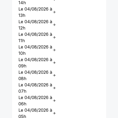
14h
Le 04/08/2026 à
13h
Le 04/08/2026 à
12h
Le 04/08/2026 à
11h
Le 04/08/2026 à
10h
Le 04/08/2026 à
09h
Le 04/08/2026 à
08h
Le 04/08/2026 à
07h
Le 04/08/2026 à
06h
Le 04/08/2026 à
05h