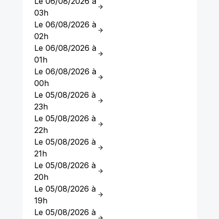
Le 06/08/2026 à
03h
Le 06/08/2026 à
02h
Le 06/08/2026 à
01h
Le 06/08/2026 à
00h
Le 05/08/2026 à
23h
Le 05/08/2026 à
22h
Le 05/08/2026 à
21h
Le 05/08/2026 à
20h
Le 05/08/2026 à
19h
Le 05/08/2026 à