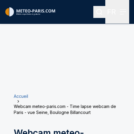
FR
Rechercher
Menu
Menu des
Accueil
Webcam meteo-paris.com - Time lapse webcam de
Paris - vue Seine, Boulogne Billancourt
Webcam meteo-