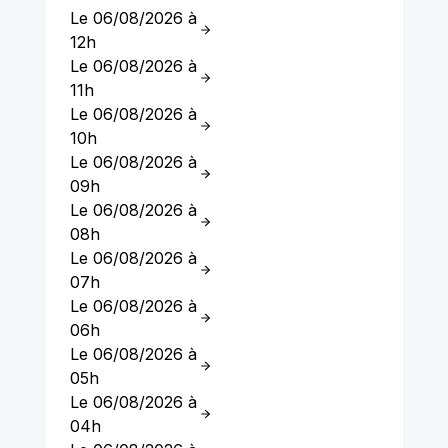
Le 06/08/2026 à
12h
Le 06/08/2026 à
11h
Le 06/08/2026 à
10h
Le 06/08/2026 à
09h
Le 06/08/2026 à
08h
Le 06/08/2026 à
07h
Le 06/08/2026 à
06h
Le 06/08/2026 à
05h
Le 06/08/2026 à
04h