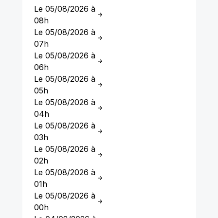
Le 05/08/2026 à
08h
Le 05/08/2026 à
07h
Le 05/08/2026 à
06h
Le 05/08/2026 à
05h
Le 05/08/2026 à
04h
Le 05/08/2026 à
03h
Le 05/08/2026 à
02h
Le 05/08/2026 à
01h
Le 05/08/2026 à
00h