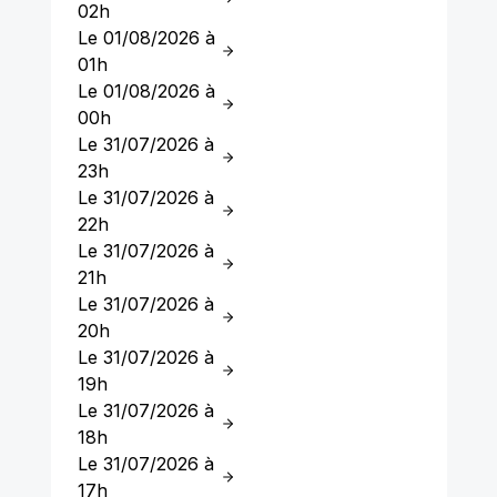
02h
Le 01/08/2026 à
01h
Le 01/08/2026 à
00h
Le 31/07/2026 à
23h
Le 31/07/2026 à
22h
Le 31/07/2026 à
21h
Le 31/07/2026 à
20h
Le 31/07/2026 à
19h
Le 31/07/2026 à
18h
Le 31/07/2026 à
17h