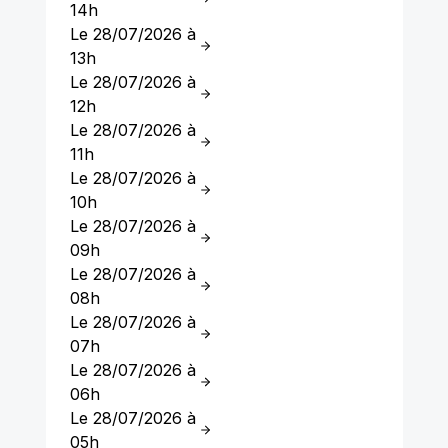
14h
Le 28/07/2026 à
13h
Le 28/07/2026 à
12h
Le 28/07/2026 à
11h
Le 28/07/2026 à
10h
Le 28/07/2026 à
09h
Le 28/07/2026 à
08h
Le 28/07/2026 à
07h
Le 28/07/2026 à
06h
Le 28/07/2026 à
05h