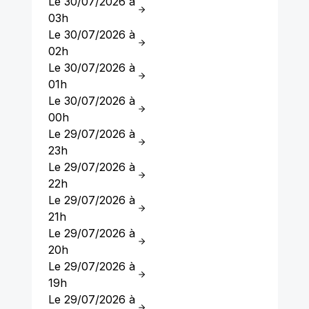
Le 30/07/2026 à
03h
Le 30/07/2026 à
02h
Le 30/07/2026 à
01h
Le 30/07/2026 à
00h
Le 29/07/2026 à
23h
Le 29/07/2026 à
22h
Le 29/07/2026 à
21h
Le 29/07/2026 à
20h
Le 29/07/2026 à
19h
Le 29/07/2026 à