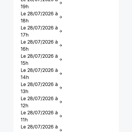
19h
Le 28/07/2026 à
18h
Le 28/07/2026 à
17h
Le 28/07/2026 à
16h
Le 28/07/2026 à
15h
Le 28/07/2026 à
14h
Le 28/07/2026 à
13h
Le 28/07/2026 à
12h
Le 28/07/2026 à
11h
Le 28/07/2026 à