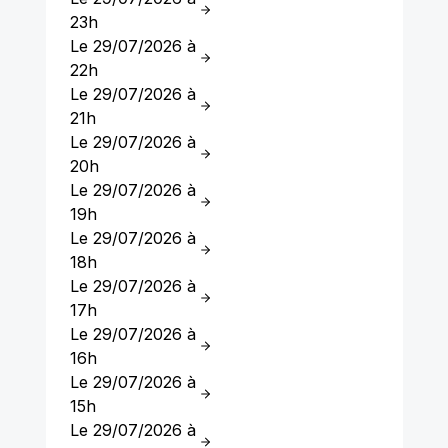
23h
Le 29/07/2026 à
22h
Le 29/07/2026 à
21h
Le 29/07/2026 à
20h
Le 29/07/2026 à
19h
Le 29/07/2026 à
18h
Le 29/07/2026 à
17h
Le 29/07/2026 à
16h
Le 29/07/2026 à
15h
Le 29/07/2026 à