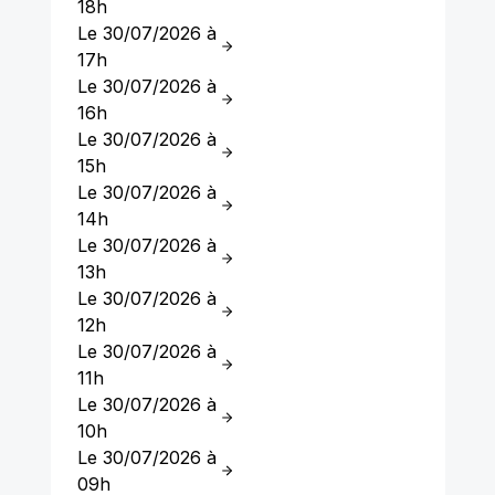
18h
Le 30/07/2026 à
17h
Le 30/07/2026 à
16h
Le 30/07/2026 à
15h
Le 30/07/2026 à
14h
Le 30/07/2026 à
13h
Le 30/07/2026 à
12h
Le 30/07/2026 à
11h
Le 30/07/2026 à
10h
Le 30/07/2026 à
09h