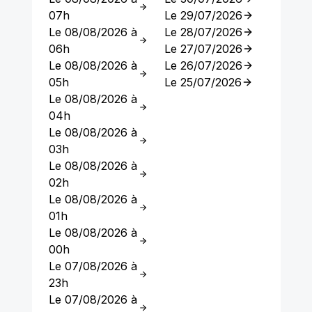
07h
Le 29/07/2026
Le 08/08/2026 à
Le 28/07/2026
06h
Le 27/07/2026
Le 08/08/2026 à
Le 26/07/2026
05h
Le 25/07/2026
Le 08/08/2026 à
04h
Le 08/08/2026 à
03h
Le 08/08/2026 à
02h
Le 08/08/2026 à
01h
Le 08/08/2026 à
00h
Le 07/08/2026 à
23h
Le 07/08/2026 à