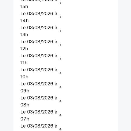
15h
Le 03/08/2026 à
14h
Le 03/08/2026 à
13h
Le 03/08/2026 à
12h
Le 03/08/2026 à
11h
Le 03/08/2026 à
10h
Le 03/08/2026 à
09h
Le 03/08/2026 à
08h
Le 03/08/2026 à
07h
Le 03/08/2026 à