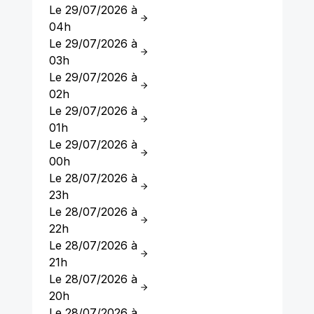
Le 29/07/2026 à
04h
Le 29/07/2026 à
03h
Le 29/07/2026 à
02h
Le 29/07/2026 à
01h
Le 29/07/2026 à
00h
Le 28/07/2026 à
23h
Le 28/07/2026 à
22h
Le 28/07/2026 à
21h
Le 28/07/2026 à
20h
Le 28/07/2026 à