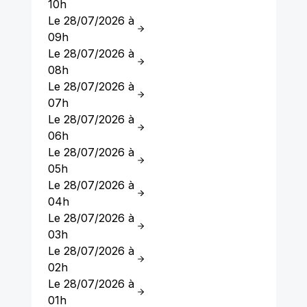
10h
Le 28/07/2026 à
09h
Le 28/07/2026 à
08h
Le 28/07/2026 à
07h
Le 28/07/2026 à
06h
Le 28/07/2026 à
05h
Le 28/07/2026 à
04h
Le 28/07/2026 à
03h
Le 28/07/2026 à
02h
Le 28/07/2026 à
01h