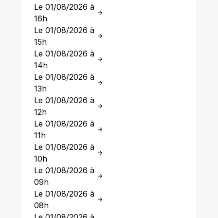
Le 01/08/2026 à
16h
Le 01/08/2026 à
15h
Le 01/08/2026 à
14h
Le 01/08/2026 à
13h
Le 01/08/2026 à
12h
Le 01/08/2026 à
11h
Le 01/08/2026 à
10h
Le 01/08/2026 à
09h
Le 01/08/2026 à
08h
Le 01/08/2026 à