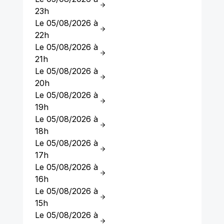
23h
Le 05/08/2026 à
22h
Le 05/08/2026 à
21h
Le 05/08/2026 à
20h
Le 05/08/2026 à
19h
Le 05/08/2026 à
18h
Le 05/08/2026 à
17h
Le 05/08/2026 à
16h
Le 05/08/2026 à
15h
Le 05/08/2026 à