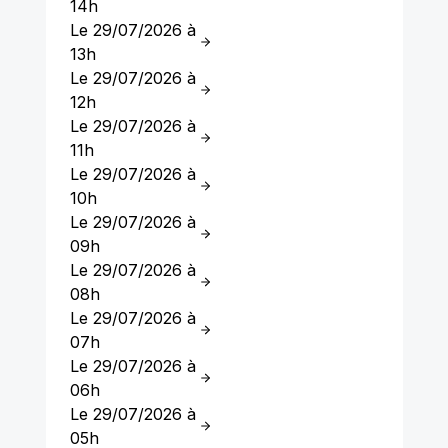
14h
Le 29/07/2026 à
13h
Le 29/07/2026 à
12h
Le 29/07/2026 à
11h
Le 29/07/2026 à
10h
Le 29/07/2026 à
09h
Le 29/07/2026 à
08h
Le 29/07/2026 à
07h
Le 29/07/2026 à
06h
Le 29/07/2026 à
05h