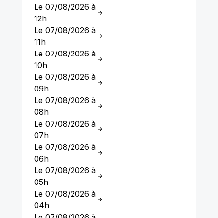
Le 07/08/2026 à
12h
Le 07/08/2026 à
11h
Le 07/08/2026 à
10h
Le 07/08/2026 à
09h
Le 07/08/2026 à
08h
Le 07/08/2026 à
07h
Le 07/08/2026 à
06h
Le 07/08/2026 à
05h
Le 07/08/2026 à
04h
Le 07/08/2026 à