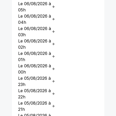
Le 06/08/2026 à
05h
Le 06/08/2026 à
04h
Le 06/08/2026 à
03h
Le 06/08/2026 à
02h
Le 06/08/2026 à
01h
Le 06/08/2026 à
00h
Le 05/08/2026 à
23h
Le 05/08/2026 à
22h
Le 05/08/2026 à
21h
Le 05/08/2026 à