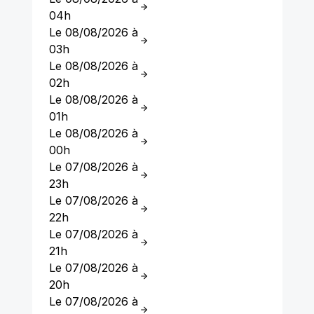
04h
Le 08/08/2026 à
03h
Le 08/08/2026 à
02h
Le 08/08/2026 à
01h
Le 08/08/2026 à
00h
Le 07/08/2026 à
23h
Le 07/08/2026 à
22h
Le 07/08/2026 à
21h
Le 07/08/2026 à
20h
Le 07/08/2026 à