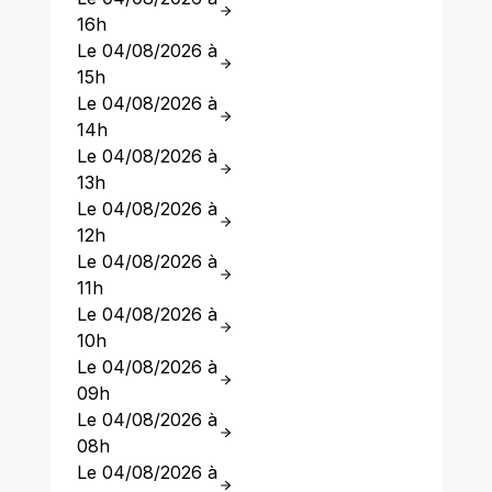
16h
Le 04/08/2026 à
15h
Le 04/08/2026 à
14h
Le 04/08/2026 à
13h
Le 04/08/2026 à
12h
Le 04/08/2026 à
11h
Le 04/08/2026 à
10h
Le 04/08/2026 à
09h
Le 04/08/2026 à
08h
Le 04/08/2026 à