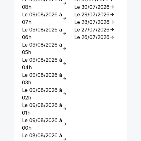
08h
Le 30/07/2026
Le 09/08/2026 à
Le 29/07/2026
07h
Le 28/07/2026
Le 09/08/2026 à
Le 27/07/2026
06h
Le 26/07/2026
Le 09/08/2026 à
05h
Le 09/08/2026 à
04h
Le 09/08/2026 à
03h
Le 09/08/2026 à
02h
Le 09/08/2026 à
01h
Le 09/08/2026 à
00h
Le 08/08/2026 à