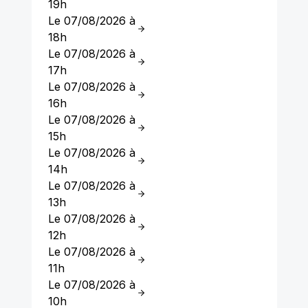
19h
Le 07/08/2026 à
18h
Le 07/08/2026 à
17h
Le 07/08/2026 à
16h
Le 07/08/2026 à
15h
Le 07/08/2026 à
14h
Le 07/08/2026 à
13h
Le 07/08/2026 à
12h
Le 07/08/2026 à
11h
Le 07/08/2026 à
10h