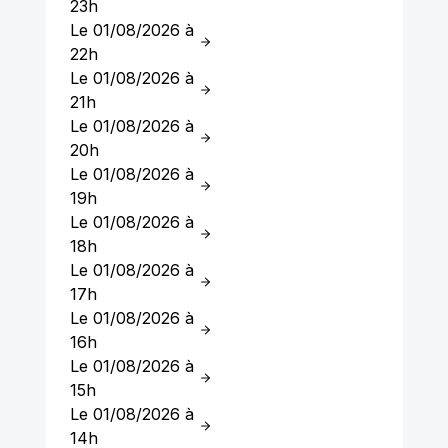
23h
Le 01/08/2026 à
22h
Le 01/08/2026 à
21h
Le 01/08/2026 à
20h
Le 01/08/2026 à
19h
Le 01/08/2026 à
18h
Le 01/08/2026 à
17h
Le 01/08/2026 à
16h
Le 01/08/2026 à
15h
Le 01/08/2026 à
14h