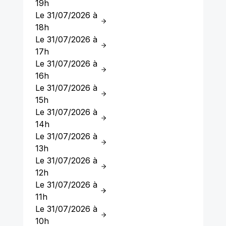
19h
Le 31/07/2026 à
18h
Le 31/07/2026 à
17h
Le 31/07/2026 à
16h
Le 31/07/2026 à
15h
Le 31/07/2026 à
14h
Le 31/07/2026 à
13h
Le 31/07/2026 à
12h
Le 31/07/2026 à
11h
Le 31/07/2026 à
10h