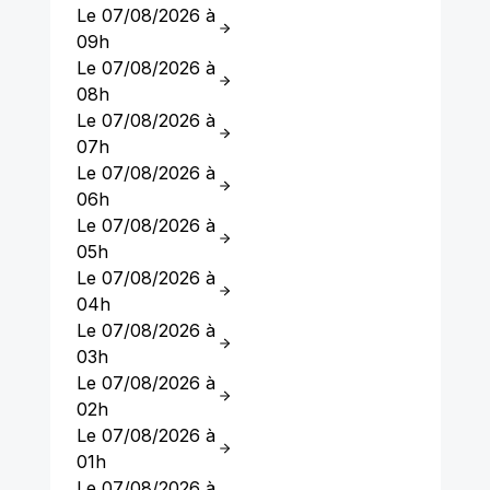
Le 07/08/2026 à
09h
Le 07/08/2026 à
08h
Le 07/08/2026 à
07h
Le 07/08/2026 à
06h
Le 07/08/2026 à
05h
Le 07/08/2026 à
04h
Le 07/08/2026 à
03h
Le 07/08/2026 à
02h
Le 07/08/2026 à
01h
Le 07/08/2026 à