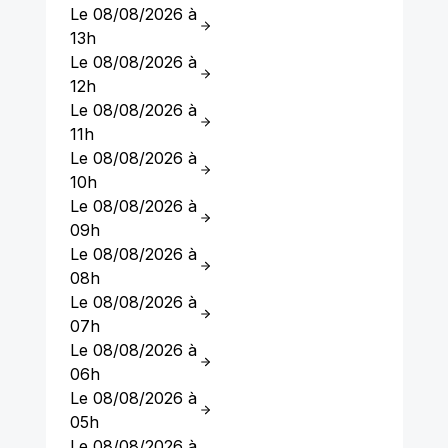
Le 08/08/2026 à
13h
Le 08/08/2026 à
12h
Le 08/08/2026 à
11h
Le 08/08/2026 à
10h
Le 08/08/2026 à
09h
Le 08/08/2026 à
08h
Le 08/08/2026 à
07h
Le 08/08/2026 à
06h
Le 08/08/2026 à
05h
Le 08/08/2026 à