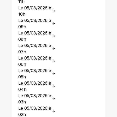
11h
Le 05/08/2026 à
10h
Le 05/08/2026 à
09h
Le 05/08/2026 à
08h
Le 05/08/2026 à
07h
Le 05/08/2026 à
06h
Le 05/08/2026 à
05h
Le 05/08/2026 à
04h
Le 05/08/2026 à
03h
Le 05/08/2026 à
02h