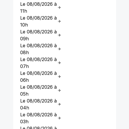
Le 08/08/2026 à
11h
Le 08/08/2026 à
10h
Le 08/08/2026 à
09h
Le 08/08/2026 à
08h
Le 08/08/2026 à
07h
Le 08/08/2026 à
06h
Le 08/08/2026 à
05h
Le 08/08/2026 à
04h
Le 08/08/2026 à
03h
Le 08/08/2026 à