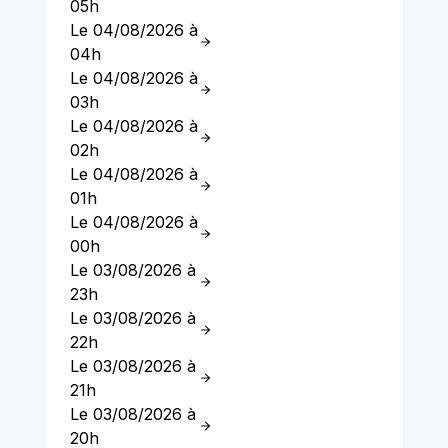
05h
Le 04/08/2026 à
04h
Le 04/08/2026 à
03h
Le 04/08/2026 à
02h
Le 04/08/2026 à
01h
Le 04/08/2026 à
00h
Le 03/08/2026 à
23h
Le 03/08/2026 à
22h
Le 03/08/2026 à
21h
Le 03/08/2026 à
20h