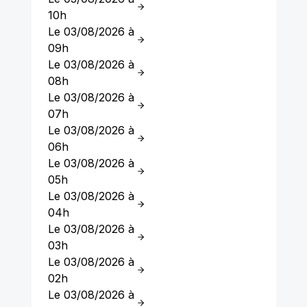
10h
Le 03/08/2026 à
09h
Le 03/08/2026 à
08h
Le 03/08/2026 à
07h
Le 03/08/2026 à
06h
Le 03/08/2026 à
05h
Le 03/08/2026 à
04h
Le 03/08/2026 à
03h
Le 03/08/2026 à
02h
Le 03/08/2026 à