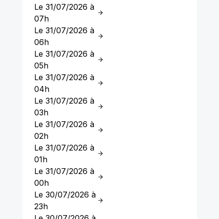
Le 31/07/2026 à
07h
Le 31/07/2026 à
06h
Le 31/07/2026 à
05h
Le 31/07/2026 à
04h
Le 31/07/2026 à
03h
Le 31/07/2026 à
02h
Le 31/07/2026 à
01h
Le 31/07/2026 à
00h
Le 30/07/2026 à
23h
Le 30/07/2026 à