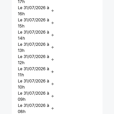
17h
Le 31/07/2026 à
16h
Le 31/07/2026 à
15h
Le 31/07/2026 à
14h
Le 31/07/2026 à
13h
Le 31/07/2026 à
12h
Le 31/07/2026 à
11h
Le 31/07/2026 à
10h
Le 31/07/2026 à
09h
Le 31/07/2026 à
08h