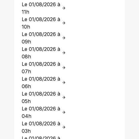
Le 01/08/2026 à
11h
Le 01/08/2026 à
10h
Le 01/08/2026 à
09h
Le 01/08/2026 à
08h
Le 01/08/2026 à
07h
Le 01/08/2026 à
06h
Le 01/08/2026 à
05h
Le 01/08/2026 à
04h
Le 01/08/2026 à
03h
Le 01/08/2026 à