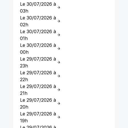
Le 30/07/2026 à
03h
Le 30/07/2026 à
02h
Le 30/07/2026 à
01h
Le 30/07/2026 à
00h
Le 29/07/2026 à
23h
Le 29/07/2026 à
22h
Le 29/07/2026 à
21h
Le 29/07/2026 à
20h
Le 29/07/2026 à
19h
Le 29/07/2026 à