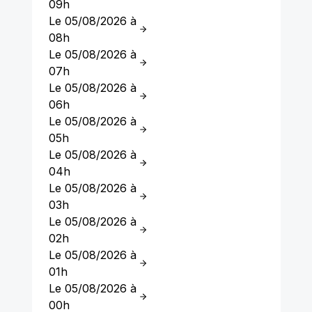
09h
Le 05/08/2026 à
08h
Le 05/08/2026 à
07h
Le 05/08/2026 à
06h
Le 05/08/2026 à
05h
Le 05/08/2026 à
04h
Le 05/08/2026 à
03h
Le 05/08/2026 à
02h
Le 05/08/2026 à
01h
Le 05/08/2026 à
00h