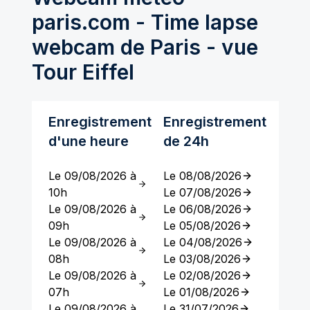
paris.com - Time lapse
webcam de Paris - vue
Tour Eiffel
Enregistrement
Enregistrement
d'une heure
de 24h
Le 09/08/2026 à
Le 08/08/2026
10h
Le 07/08/2026
Le 09/08/2026 à
Le 06/08/2026
09h
Le 05/08/2026
Le 09/08/2026 à
Le 04/08/2026
08h
Le 03/08/2026
Le 09/08/2026 à
Le 02/08/2026
07h
Le 01/08/2026
Le 09/08/2026 à
Le 31/07/2026