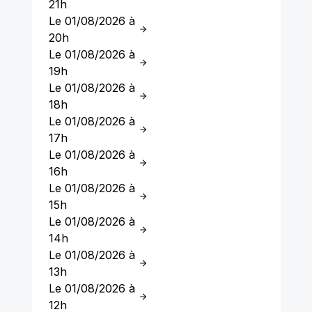
21h
Le 01/08/2026 à
20h
Le 01/08/2026 à
19h
Le 01/08/2026 à
18h
Le 01/08/2026 à
17h
Le 01/08/2026 à
16h
Le 01/08/2026 à
15h
Le 01/08/2026 à
14h
Le 01/08/2026 à
13h
Le 01/08/2026 à
12h