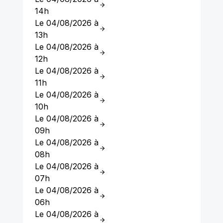
14h
Le 04/08/2026 à
13h
Le 04/08/2026 à
12h
Le 04/08/2026 à
11h
Le 04/08/2026 à
10h
Le 04/08/2026 à
09h
Le 04/08/2026 à
08h
Le 04/08/2026 à
07h
Le 04/08/2026 à
06h
Le 04/08/2026 à