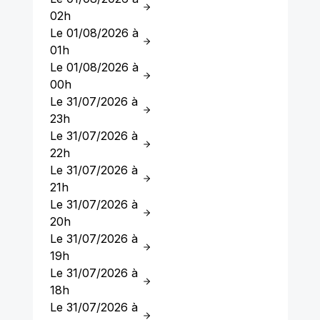
02h
Le 01/08/2026 à
01h
Le 01/08/2026 à
00h
Le 31/07/2026 à
23h
Le 31/07/2026 à
22h
Le 31/07/2026 à
21h
Le 31/07/2026 à
20h
Le 31/07/2026 à
19h
Le 31/07/2026 à
18h
Le 31/07/2026 à