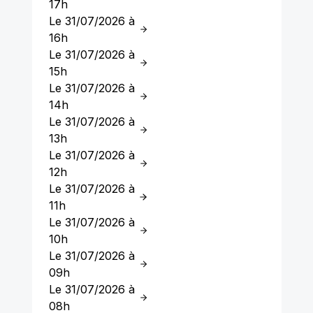
17h
Le 31/07/2026 à
16h
Le 31/07/2026 à
15h
Le 31/07/2026 à
14h
Le 31/07/2026 à
13h
Le 31/07/2026 à
12h
Le 31/07/2026 à
11h
Le 31/07/2026 à
10h
Le 31/07/2026 à
09h
Le 31/07/2026 à
08h