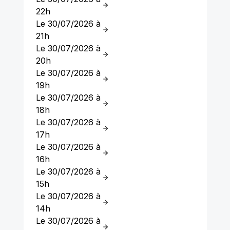
22h
Le 30/07/2026 à
21h
Le 30/07/2026 à
20h
Le 30/07/2026 à
19h
Le 30/07/2026 à
18h
Le 30/07/2026 à
17h
Le 30/07/2026 à
16h
Le 30/07/2026 à
15h
Le 30/07/2026 à
14h
Le 30/07/2026 à