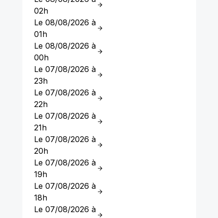
02h
Le 08/08/2026 à
01h
Le 08/08/2026 à
00h
Le 07/08/2026 à
23h
Le 07/08/2026 à
22h
Le 07/08/2026 à
21h
Le 07/08/2026 à
20h
Le 07/08/2026 à
19h
Le 07/08/2026 à
18h
Le 07/08/2026 à