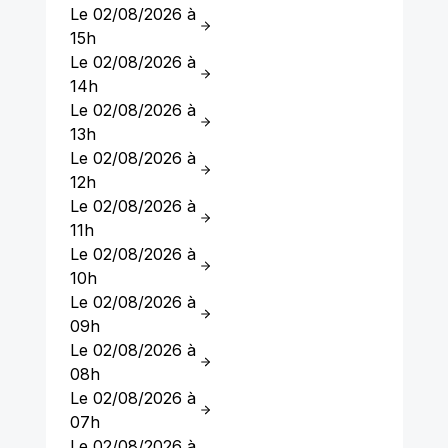
Le 02/08/2026 à
15h
Le 02/08/2026 à
14h
Le 02/08/2026 à
13h
Le 02/08/2026 à
12h
Le 02/08/2026 à
11h
Le 02/08/2026 à
10h
Le 02/08/2026 à
09h
Le 02/08/2026 à
08h
Le 02/08/2026 à
07h
Le 02/08/2026 à