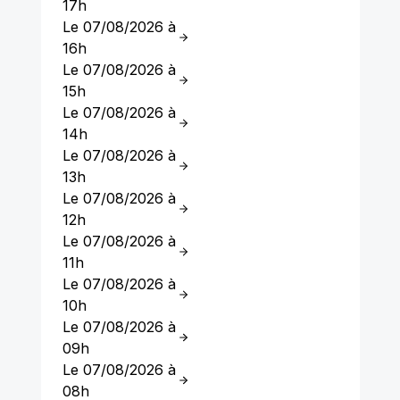
17h
Le 07/08/2026 à
16h
Le 07/08/2026 à
15h
Le 07/08/2026 à
14h
Le 07/08/2026 à
13h
Le 07/08/2026 à
12h
Le 07/08/2026 à
11h
Le 07/08/2026 à
10h
Le 07/08/2026 à
09h
Le 07/08/2026 à
08h