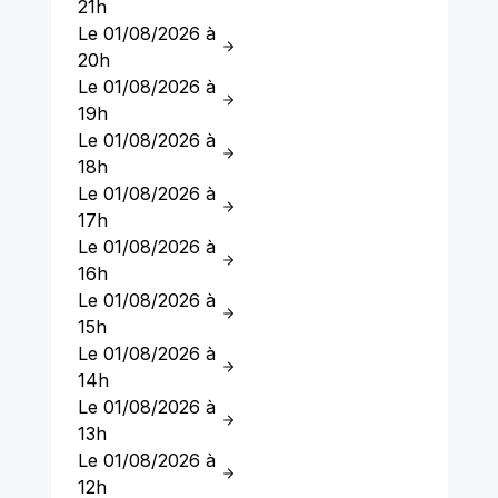
21h
Le 01/08/2026 à
20h
Le 01/08/2026 à
19h
Le 01/08/2026 à
18h
Le 01/08/2026 à
17h
Le 01/08/2026 à
16h
Le 01/08/2026 à
15h
Le 01/08/2026 à
14h
Le 01/08/2026 à
13h
Le 01/08/2026 à
12h