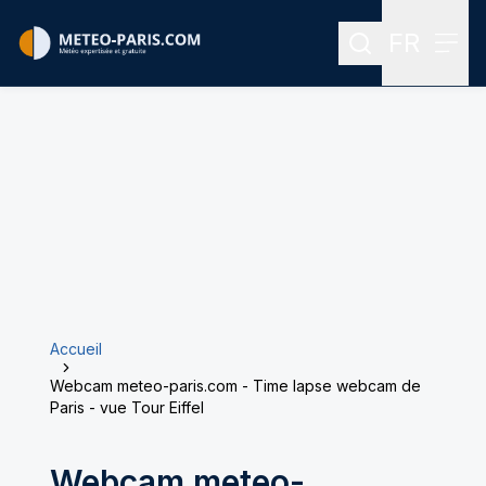
FR
Rechercher
Menu
Menu des
Accueil
Webcam meteo-paris.com - Time lapse webcam de
Paris - vue Tour Eiffel
Webcam meteo-