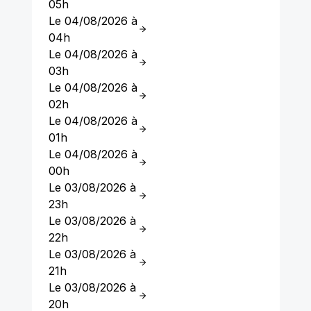
05h
Le 04/08/2026 à
04h
Le 04/08/2026 à
03h
Le 04/08/2026 à
02h
Le 04/08/2026 à
01h
Le 04/08/2026 à
00h
Le 03/08/2026 à
23h
Le 03/08/2026 à
22h
Le 03/08/2026 à
21h
Le 03/08/2026 à
20h