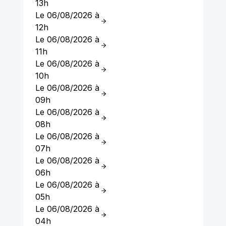
13h
Le 06/08/2026 à
12h
Le 06/08/2026 à
11h
Le 06/08/2026 à
10h
Le 06/08/2026 à
09h
Le 06/08/2026 à
08h
Le 06/08/2026 à
07h
Le 06/08/2026 à
06h
Le 06/08/2026 à
05h
Le 06/08/2026 à
04h