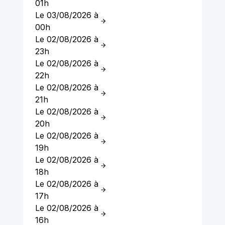
01h
Le 03/08/2026 à
00h
Le 02/08/2026 à
23h
Le 02/08/2026 à
22h
Le 02/08/2026 à
21h
Le 02/08/2026 à
20h
Le 02/08/2026 à
19h
Le 02/08/2026 à
18h
Le 02/08/2026 à
17h
Le 02/08/2026 à
16h