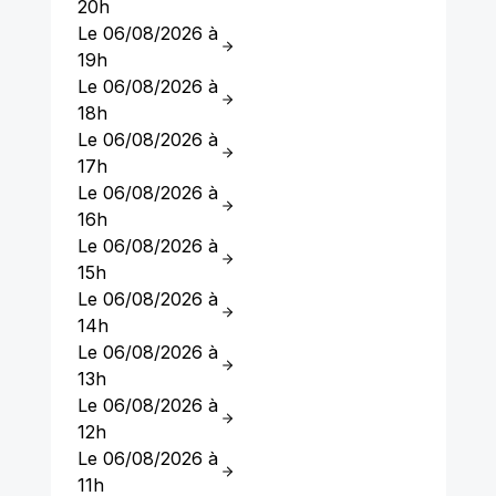
20h
Le 06/08/2026 à
19h
Le 06/08/2026 à
18h
Le 06/08/2026 à
17h
Le 06/08/2026 à
16h
Le 06/08/2026 à
15h
Le 06/08/2026 à
14h
Le 06/08/2026 à
13h
Le 06/08/2026 à
12h
Le 06/08/2026 à
11h