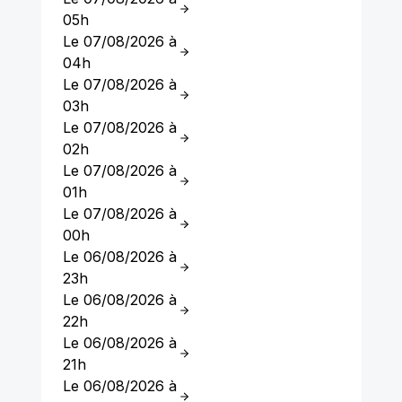
05h
Le 07/08/2026 à
04h
Le 07/08/2026 à
03h
Le 07/08/2026 à
02h
Le 07/08/2026 à
01h
Le 07/08/2026 à
00h
Le 06/08/2026 à
23h
Le 06/08/2026 à
22h
Le 06/08/2026 à
21h
Le 06/08/2026 à