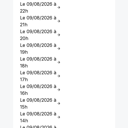
Le 09/08/2026 à
22h
Le 09/08/2026 à
21h
Le 09/08/2026 à
20h
Le 09/08/2026 à
19h
Le 09/08/2026 à
18h
Le 09/08/2026 à
17h
Le 09/08/2026 à
16h
Le 09/08/2026 à
15h
Le 09/08/2026 à
14h
Le 09/08/2026 à