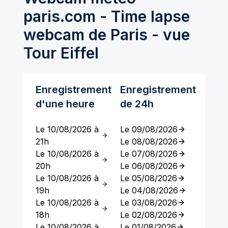
paris.com - Time lapse
webcam de Paris - vue
Tour Eiffel
Enregistrement
Enregistrement
d'une heure
de 24h
Le 10/08/2026 à
Le 09/08/2026
21h
Le 08/08/2026
Le 10/08/2026 à
Le 07/08/2026
20h
Le 06/08/2026
Le 10/08/2026 à
Le 05/08/2026
19h
Le 04/08/2026
Le 10/08/2026 à
Le 03/08/2026
18h
Le 02/08/2026
Le 10/08/2026 à
Le 01/08/2026