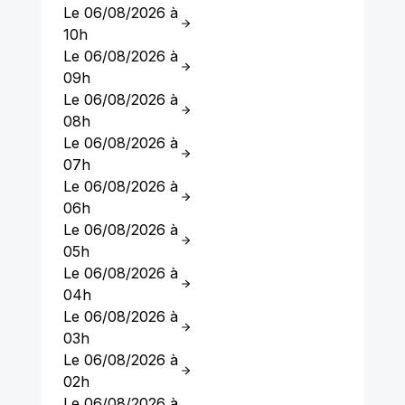
Le 06/08/2026 à
10h
Le 06/08/2026 à
09h
Le 06/08/2026 à
08h
Le 06/08/2026 à
07h
Le 06/08/2026 à
06h
Le 06/08/2026 à
05h
Le 06/08/2026 à
04h
Le 06/08/2026 à
03h
Le 06/08/2026 à
02h
Le 06/08/2026 à