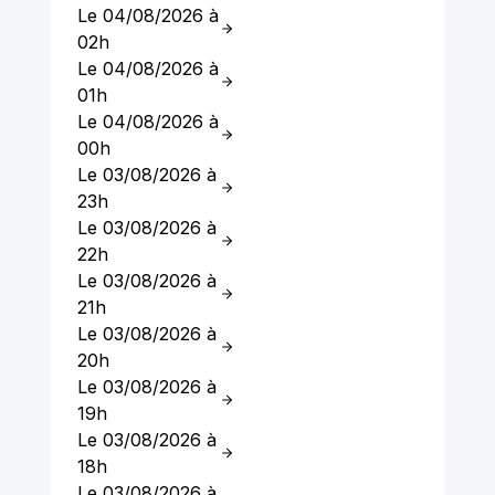
Le 04/08/2026 à
02h
Le 04/08/2026 à
01h
Le 04/08/2026 à
00h
Le 03/08/2026 à
23h
Le 03/08/2026 à
22h
Le 03/08/2026 à
21h
Le 03/08/2026 à
20h
Le 03/08/2026 à
19h
Le 03/08/2026 à
18h
Le 03/08/2026 à