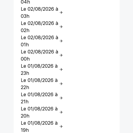
04h
Le 02/08/2026 à
03h
Le 02/08/2026 à
02h
Le 02/08/2026 à
01h
Le 02/08/2026 à
00h
Le 01/08/2026 à
23h
Le 01/08/2026 à
22h
Le 01/08/2026 à
21h
Le 01/08/2026 à
20h
Le 01/08/2026 à
19h