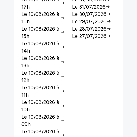
17h
Le 31/07/2026
Le 10/08/2026 à
Le 30/07/2026
16h
Le 29/07/2026
Le 10/08/2026 à
Le 28/07/2026
15h
Le 27/07/2026
Le 10/08/2026 à
14h
Le 10/08/2026 à
13h
Le 10/08/2026 à
12h
Le 10/08/2026 à
11h
Le 10/08/2026 à
10h
Le 10/08/2026 à
09h
Le 10/08/2026 à