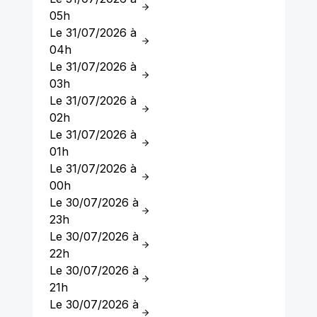
05h
Le 31/07/2026 à
04h
Le 31/07/2026 à
03h
Le 31/07/2026 à
02h
Le 31/07/2026 à
01h
Le 31/07/2026 à
00h
Le 30/07/2026 à
23h
Le 30/07/2026 à
22h
Le 30/07/2026 à
21h
Le 30/07/2026 à