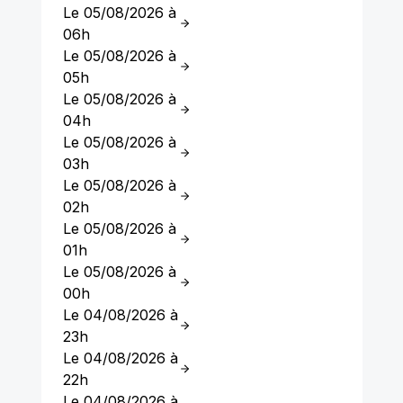
Le 05/08/2026 à
06h
Le 05/08/2026 à
05h
Le 05/08/2026 à
04h
Le 05/08/2026 à
03h
Le 05/08/2026 à
02h
Le 05/08/2026 à
01h
Le 05/08/2026 à
00h
Le 04/08/2026 à
23h
Le 04/08/2026 à
22h
Le 04/08/2026 à