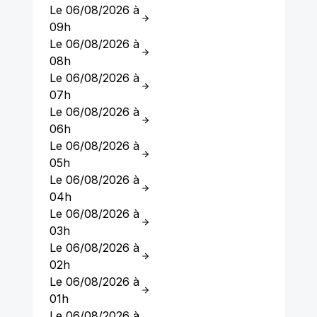
Le 06/08/2026 à
09h
Le 06/08/2026 à
08h
Le 06/08/2026 à
07h
Le 06/08/2026 à
06h
Le 06/08/2026 à
05h
Le 06/08/2026 à
04h
Le 06/08/2026 à
03h
Le 06/08/2026 à
02h
Le 06/08/2026 à
01h
Le 06/08/2026 à