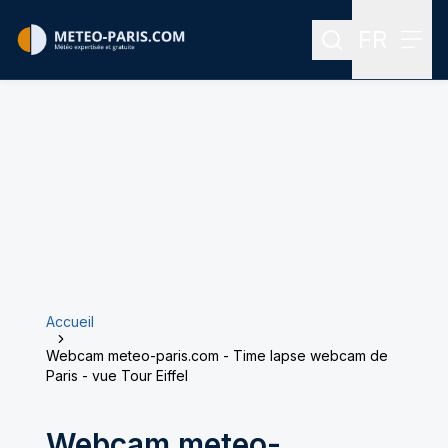
FR
Rechercher
Menu
Menu des
Accueil
Webcam meteo-paris.com - Time lapse webcam de
Paris - vue Tour Eiffel
Webcam meteo-