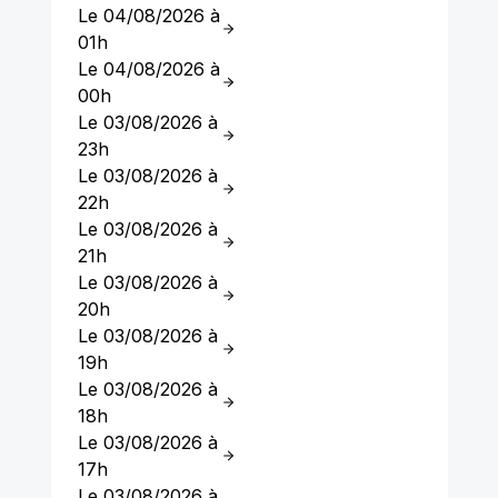
Le 04/08/2026 à
01h
Le 04/08/2026 à
00h
Le 03/08/2026 à
23h
Le 03/08/2026 à
22h
Le 03/08/2026 à
21h
Le 03/08/2026 à
20h
Le 03/08/2026 à
19h
Le 03/08/2026 à
18h
Le 03/08/2026 à
17h
Le 03/08/2026 à