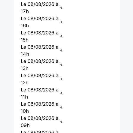
Le 08/08/2026 à
17h
Le 08/08/2026 à
16h
Le 08/08/2026 à
15h
Le 08/08/2026 à
14h
Le 08/08/2026 à
13h
Le 08/08/2026 à
12h
Le 08/08/2026 à
11h
Le 08/08/2026 à
10h
Le 08/08/2026 à
09h
Le 08/08/2026 à