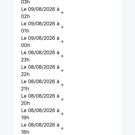
03h
Le 09/08/2026 à
02h
Le 09/08/2026 à
01h
Le 09/08/2026 à
00h
Le 08/08/2026 à
23h
Le 08/08/2026 à
22h
Le 08/08/2026 à
21h
Le 08/08/2026 à
20h
Le 08/08/2026 à
19h
Le 08/08/2026 à
18h