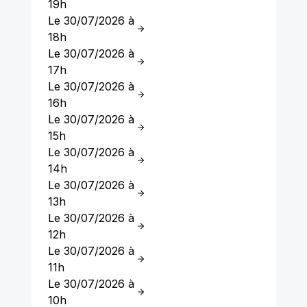
19h
Le 30/07/2026 à
18h
Le 30/07/2026 à
17h
Le 30/07/2026 à
16h
Le 30/07/2026 à
15h
Le 30/07/2026 à
14h
Le 30/07/2026 à
13h
Le 30/07/2026 à
12h
Le 30/07/2026 à
11h
Le 30/07/2026 à
10h