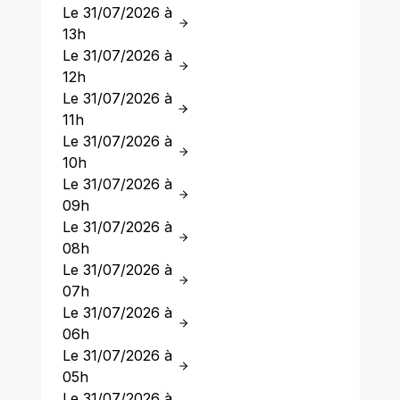
Le 31/07/2026 à
13h
Le 31/07/2026 à
12h
Le 31/07/2026 à
11h
Le 31/07/2026 à
10h
Le 31/07/2026 à
09h
Le 31/07/2026 à
08h
Le 31/07/2026 à
07h
Le 31/07/2026 à
06h
Le 31/07/2026 à
05h
Le 31/07/2026 à