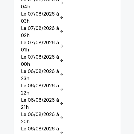
04h
Le 07/08/2026 à
03h
Le 07/08/2026 à
02h
Le 07/08/2026 à
01h
Le 07/08/2026 à
00h
Le 06/08/2026 à
23h
Le 06/08/2026 à
22h
Le 06/08/2026 à
21h
Le 06/08/2026 à
20h
Le 06/08/2026 à