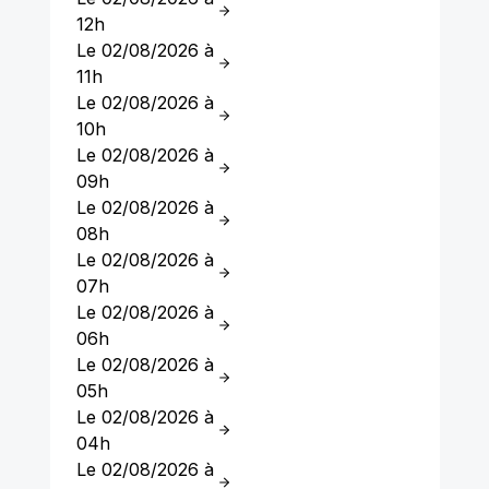
12h
Le 02/08/2026 à
11h
Le 02/08/2026 à
10h
Le 02/08/2026 à
09h
Le 02/08/2026 à
08h
Le 02/08/2026 à
07h
Le 02/08/2026 à
06h
Le 02/08/2026 à
05h
Le 02/08/2026 à
04h
Le 02/08/2026 à