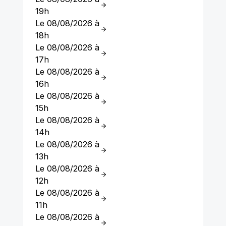
19h
Le 08/08/2026 à
18h
Le 08/08/2026 à
17h
Le 08/08/2026 à
16h
Le 08/08/2026 à
15h
Le 08/08/2026 à
14h
Le 08/08/2026 à
13h
Le 08/08/2026 à
12h
Le 08/08/2026 à
11h
Le 08/08/2026 à