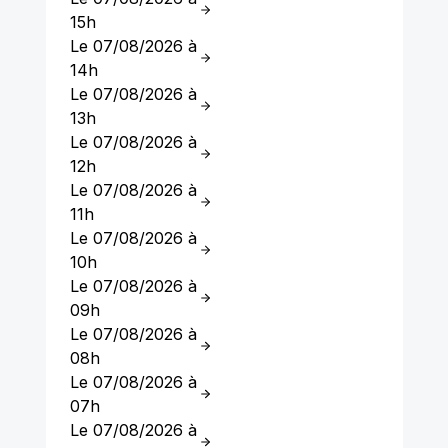
15h
Le 07/08/2026 à
14h
Le 07/08/2026 à
13h
Le 07/08/2026 à
12h
Le 07/08/2026 à
11h
Le 07/08/2026 à
10h
Le 07/08/2026 à
09h
Le 07/08/2026 à
08h
Le 07/08/2026 à
07h
Le 07/08/2026 à