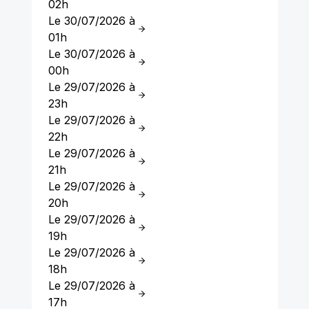
02h
Le 30/07/2026 à
01h
Le 30/07/2026 à
00h
Le 29/07/2026 à
23h
Le 29/07/2026 à
22h
Le 29/07/2026 à
21h
Le 29/07/2026 à
20h
Le 29/07/2026 à
19h
Le 29/07/2026 à
18h
Le 29/07/2026 à
17h