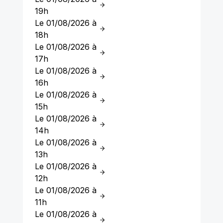
19h
Le 01/08/2026 à
18h
Le 01/08/2026 à
17h
Le 01/08/2026 à
16h
Le 01/08/2026 à
15h
Le 01/08/2026 à
14h
Le 01/08/2026 à
13h
Le 01/08/2026 à
12h
Le 01/08/2026 à
11h
Le 01/08/2026 à