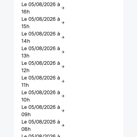
Le 05/08/2026 à
16h
Le 05/08/2026 à
15h
Le 05/08/2026 à
14h
Le 05/08/2026 à
13h
Le 05/08/2026 à
12h
Le 05/08/2026 à
11h
Le 05/08/2026 à
10h
Le 05/08/2026 à
09h
Le 05/08/2026 à
08h
Le 05/08/2026 à