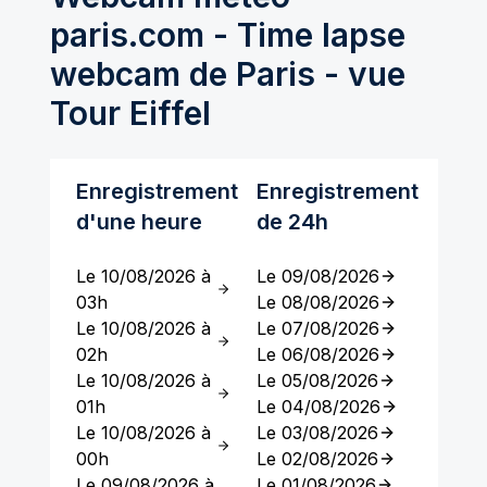
paris.com - Time lapse
webcam de Paris - vue
Tour Eiffel
Enregistrement
Enregistrement
d'une heure
de 24h
Le 10/08/2026 à
Le 09/08/2026
03h
Le 08/08/2026
Le 10/08/2026 à
Le 07/08/2026
02h
Le 06/08/2026
Le 10/08/2026 à
Le 05/08/2026
01h
Le 04/08/2026
Le 10/08/2026 à
Le 03/08/2026
00h
Le 02/08/2026
Le 09/08/2026 à
Le 01/08/2026