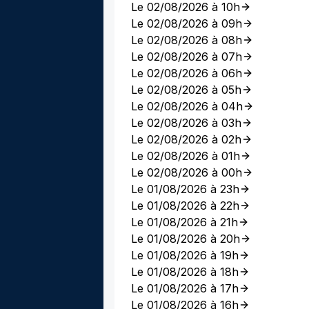
Le 02/08/2026 à 10h
Le 02/08/2026 à 09h
Le 02/08/2026 à 08h
Le 02/08/2026 à 07h
Le 02/08/2026 à 06h
Le 02/08/2026 à 05h
Le 02/08/2026 à 04h
Le 02/08/2026 à 03h
Le 02/08/2026 à 02h
Le 02/08/2026 à 01h
Le 02/08/2026 à 00h
Le 01/08/2026 à 23h
Le 01/08/2026 à 22h
Le 01/08/2026 à 21h
Le 01/08/2026 à 20h
Le 01/08/2026 à 19h
Le 01/08/2026 à 18h
Le 01/08/2026 à 17h
Le 01/08/2026 à 16h