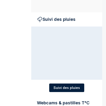
Suivi des pluies
Suivi des pluies
Webcams & pastilles T°C