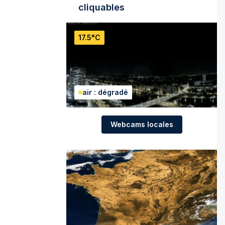
cliquables
17.5°C
air : dégradé
Webcams locales