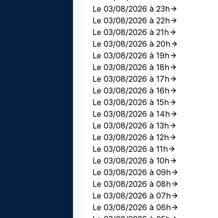
Le 03/08/2026 à 23h
Le 03/08/2026 à 22h
Le 03/08/2026 à 21h
Le 03/08/2026 à 20h
Le 03/08/2026 à 19h
Le 03/08/2026 à 18h
Le 03/08/2026 à 17h
Le 03/08/2026 à 16h
Le 03/08/2026 à 15h
Le 03/08/2026 à 14h
Le 03/08/2026 à 13h
Le 03/08/2026 à 12h
Le 03/08/2026 à 11h
Le 03/08/2026 à 10h
Le 03/08/2026 à 09h
Le 03/08/2026 à 08h
Le 03/08/2026 à 07h
Le 03/08/2026 à 06h