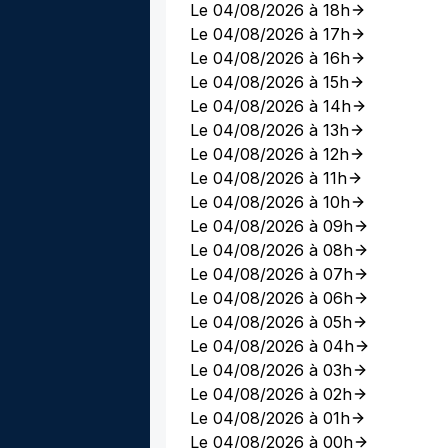
Le 04/08/2026 à 18h
Le 04/08/2026 à 17h
Le 04/08/2026 à 16h
Le 04/08/2026 à 15h
Le 04/08/2026 à 14h
Le 04/08/2026 à 13h
Le 04/08/2026 à 12h
Le 04/08/2026 à 11h
Le 04/08/2026 à 10h
Le 04/08/2026 à 09h
Le 04/08/2026 à 08h
Le 04/08/2026 à 07h
Le 04/08/2026 à 06h
Le 04/08/2026 à 05h
Le 04/08/2026 à 04h
Le 04/08/2026 à 03h
Le 04/08/2026 à 02h
Le 04/08/2026 à 01h
Le 04/08/2026 à 00h