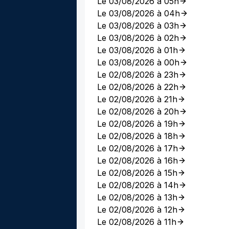
Le 03/08/2026 à 05h
Le 03/08/2026 à 04h
Le 03/08/2026 à 03h
Le 03/08/2026 à 02h
Le 03/08/2026 à 01h
Le 03/08/2026 à 00h
Le 02/08/2026 à 23h
Le 02/08/2026 à 22h
Le 02/08/2026 à 21h
Le 02/08/2026 à 20h
Le 02/08/2026 à 19h
Le 02/08/2026 à 18h
Le 02/08/2026 à 17h
Le 02/08/2026 à 16h
Le 02/08/2026 à 15h
Le 02/08/2026 à 14h
Le 02/08/2026 à 13h
Le 02/08/2026 à 12h
Le 02/08/2026 à 11h