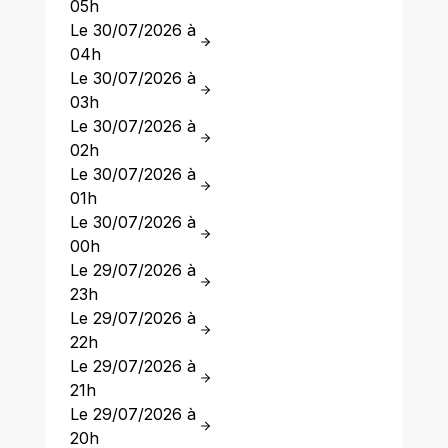
05h
Le 30/07/2026 à
04h
Le 30/07/2026 à
03h
Le 30/07/2026 à
02h
Le 30/07/2026 à
01h
Le 30/07/2026 à
00h
Le 29/07/2026 à
23h
Le 29/07/2026 à
22h
Le 29/07/2026 à
21h
Le 29/07/2026 à
20h