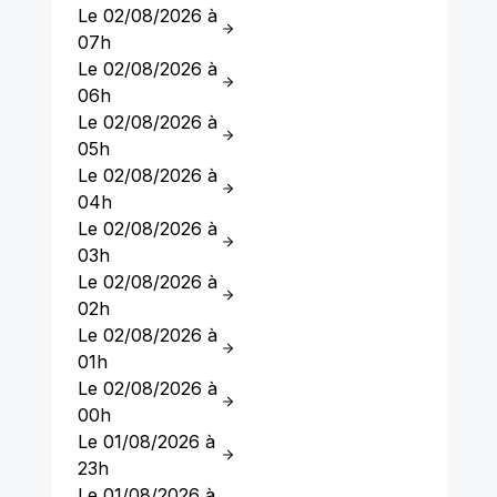
Le 02/08/2026 à
07h
Le 02/08/2026 à
06h
Le 02/08/2026 à
05h
Le 02/08/2026 à
04h
Le 02/08/2026 à
03h
Le 02/08/2026 à
02h
Le 02/08/2026 à
01h
Le 02/08/2026 à
00h
Le 01/08/2026 à
23h
Le 01/08/2026 à