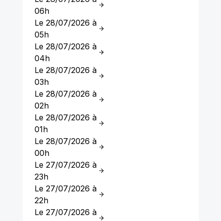
06h
Le 28/07/2026 à
05h
Le 28/07/2026 à
04h
Le 28/07/2026 à
03h
Le 28/07/2026 à
02h
Le 28/07/2026 à
01h
Le 28/07/2026 à
00h
Le 27/07/2026 à
23h
Le 27/07/2026 à
22h
Le 27/07/2026 à