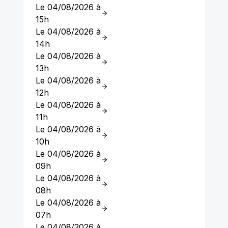
Le 04/08/2026 à
15h
Le 04/08/2026 à
14h
Le 04/08/2026 à
13h
Le 04/08/2026 à
12h
Le 04/08/2026 à
11h
Le 04/08/2026 à
10h
Le 04/08/2026 à
09h
Le 04/08/2026 à
08h
Le 04/08/2026 à
07h
Le 04/08/2026 à