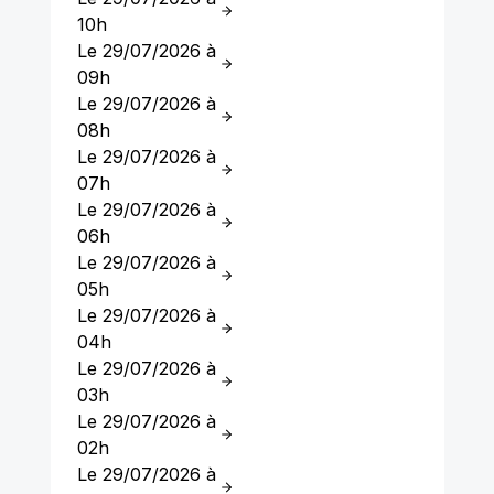
10h
Le 29/07/2026 à
09h
Le 29/07/2026 à
08h
Le 29/07/2026 à
07h
Le 29/07/2026 à
06h
Le 29/07/2026 à
05h
Le 29/07/2026 à
04h
Le 29/07/2026 à
03h
Le 29/07/2026 à
02h
Le 29/07/2026 à