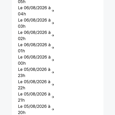
05h
Le 06/08/2026 à
04h
Le 06/08/2026 à
03h
Le 06/08/2026 à
02h
Le 06/08/2026 à
01h
Le 06/08/2026 à
00h
Le 05/08/2026 à
23h
Le 05/08/2026 à
22h
Le 05/08/2026 à
21h
Le 05/08/2026 à
20h