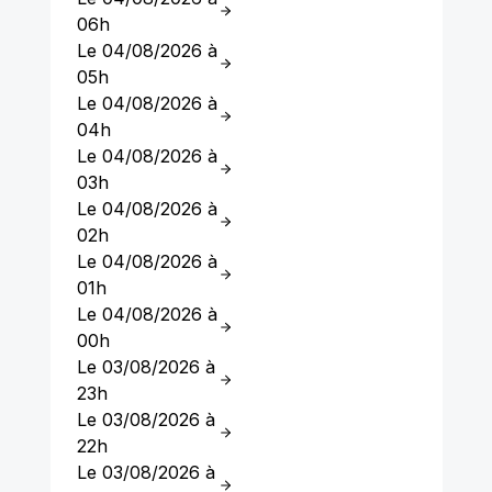
06h
Le 04/08/2026 à
05h
Le 04/08/2026 à
04h
Le 04/08/2026 à
03h
Le 04/08/2026 à
02h
Le 04/08/2026 à
01h
Le 04/08/2026 à
00h
Le 03/08/2026 à
23h
Le 03/08/2026 à
22h
Le 03/08/2026 à