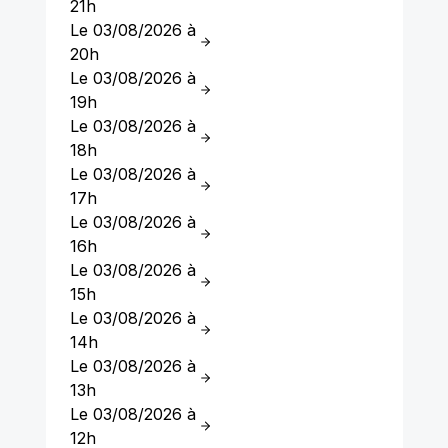
21h
Le 03/08/2026 à
20h
Le 03/08/2026 à
19h
Le 03/08/2026 à
18h
Le 03/08/2026 à
17h
Le 03/08/2026 à
16h
Le 03/08/2026 à
15h
Le 03/08/2026 à
14h
Le 03/08/2026 à
13h
Le 03/08/2026 à
12h