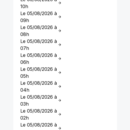
10h
Le 05/08/2026 à
09h
Le 05/08/2026 à
08h
Le 05/08/2026 à
07h
Le 05/08/2026 à
06h
Le 05/08/2026 à
05h
Le 05/08/2026 à
04h
Le 05/08/2026 à
03h
Le 05/08/2026 à
02h
Le 05/08/2026 à