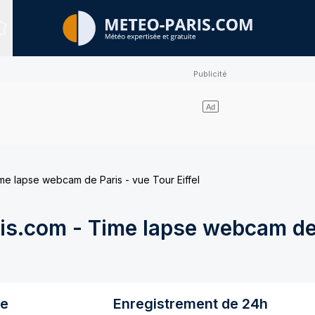
Sites expertisés
e lapse webcam de Paris - vue Tour Eiffel
s.com - Time lapse webcam de 
re
Enregistrement de 24h