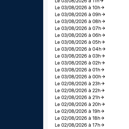
Le 03/08/2026 à 11h
Le 03/08/2026 à 10h
Le 03/08/2026 à 09h
Le 03/08/2026 à 08h
Le 03/08/2026 à 07h
Le 03/08/2026 à 06h
Le 03/08/2026 à 05h
Le 03/08/2026 à 04h
Le 03/08/2026 à 03h
Le 03/08/2026 à 02h
Le 03/08/2026 à 01h
Le 03/08/2026 à 00h
Le 02/08/2026 à 23h
Le 02/08/2026 à 22h
Le 02/08/2026 à 21h
Le 02/08/2026 à 20h
Le 02/08/2026 à 19h
Le 02/08/2026 à 18h
Le 02/08/2026 à 17h