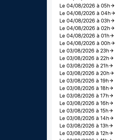
Le 04/08/2026 à 05h
Le 04/08/2026 à 04h
Le 04/08/2026 à 03h
Le 04/08/2026 à 02h
Le 04/08/2026 à 01h
Le 04/08/2026 à 00h
Le 03/08/2026 à 23h
Le 03/08/2026 à 22h
Le 03/08/2026 à 21h
Le 03/08/2026 à 20h
Le 03/08/2026 à 19h
Le 03/08/2026 à 18h
Le 03/08/2026 à 17h
Le 03/08/2026 à 16h
Le 03/08/2026 à 15h
Le 03/08/2026 à 14h
Le 03/08/2026 à 13h
Le 03/08/2026 à 12h