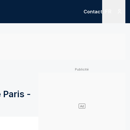
FR
Contact
Menu
Menu des
Paris -