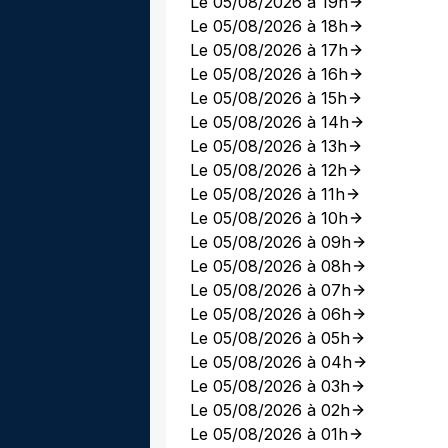
Le 05/08/2026 à 19h
Le 05/08/2026 à 18h
Le 05/08/2026 à 17h
Le 05/08/2026 à 16h
Le 05/08/2026 à 15h
Le 05/08/2026 à 14h
Le 05/08/2026 à 13h
Le 05/08/2026 à 12h
Le 05/08/2026 à 11h
Le 05/08/2026 à 10h
Le 05/08/2026 à 09h
Le 05/08/2026 à 08h
Le 05/08/2026 à 07h
Le 05/08/2026 à 06h
Le 05/08/2026 à 05h
Le 05/08/2026 à 04h
Le 05/08/2026 à 03h
Le 05/08/2026 à 02h
Le 05/08/2026 à 01h