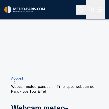
FR
Rechercher
Menu
Menu des
Accueil
Webcam meteo-paris.com - Time lapse webcam de
Paris - vue Tour Eiffel
Webcam meteo-