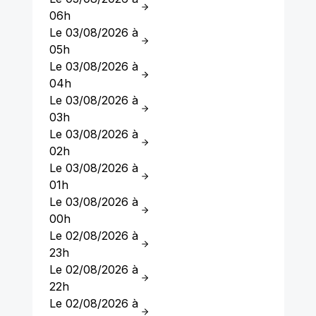
06h
Le 03/08/2026 à
05h
Le 03/08/2026 à
04h
Le 03/08/2026 à
03h
Le 03/08/2026 à
02h
Le 03/08/2026 à
01h
Le 03/08/2026 à
00h
Le 02/08/2026 à
23h
Le 02/08/2026 à
22h
Le 02/08/2026 à