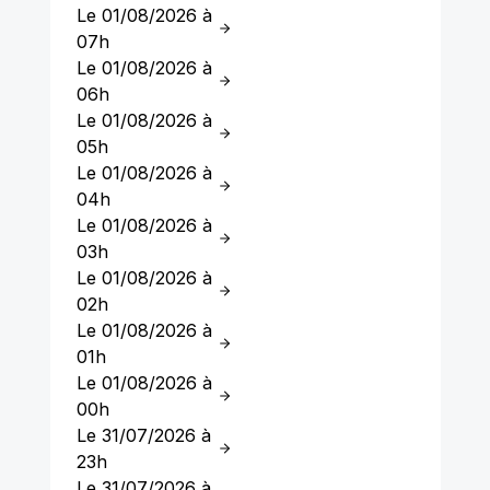
Le 01/08/2026 à
07h
Le 01/08/2026 à
06h
Le 01/08/2026 à
05h
Le 01/08/2026 à
04h
Le 01/08/2026 à
03h
Le 01/08/2026 à
02h
Le 01/08/2026 à
01h
Le 01/08/2026 à
00h
Le 31/07/2026 à
23h
Le 31/07/2026 à