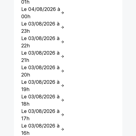
01h
Le 04/08/2026 à
00h
Le 03/08/2026 à
23h
Le 03/08/2026 à
22h
Le 03/08/2026 à
21h
Le 03/08/2026 à
20h
Le 03/08/2026 à
19h
Le 03/08/2026 à
18h
Le 03/08/2026 à
17h
Le 03/08/2026 à
16h