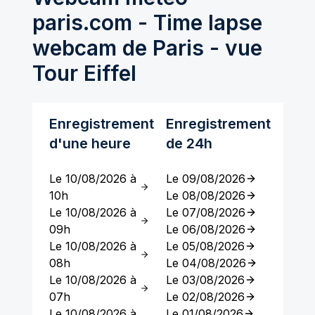
paris.com - Time lapse
webcam de Paris - vue
Tour Eiffel
Enregistrement
Enregistrement
d'une heure
de 24h
Le 10/08/2026 à
Le 09/08/2026
10h
Le 08/08/2026
Le 10/08/2026 à
Le 07/08/2026
09h
Le 06/08/2026
Le 10/08/2026 à
Le 05/08/2026
08h
Le 04/08/2026
Le 10/08/2026 à
Le 03/08/2026
07h
Le 02/08/2026
Le 10/08/2026 à
Le 01/08/2026