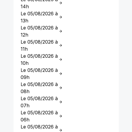
14h
Le 05/08/2026 à
13h
Le 05/08/2026 à
12h
Le 05/08/2026 à
11h
Le 05/08/2026 à
10h
Le 05/08/2026 à
09h
Le 05/08/2026 à
08h
Le 05/08/2026 à
07h
Le 05/08/2026 à
06h
Le 05/08/2026 à