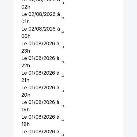
02h
Le 02/08/2026 à
01h
Le 02/08/2026 à
00h
Le 01/08/2026 à
23h
Le 01/08/2026 à
22h
Le 01/08/2026 à
21h
Le 01/08/2026 à
20h
Le 01/08/2026 à
19h
Le 01/08/2026 à
18h
Le 01/08/2026 à