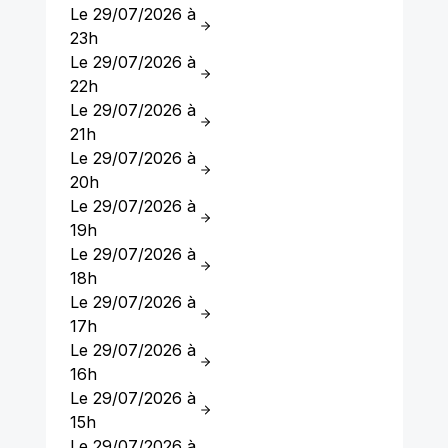
Le 29/07/2026 à
23h
Le 29/07/2026 à
22h
Le 29/07/2026 à
21h
Le 29/07/2026 à
20h
Le 29/07/2026 à
19h
Le 29/07/2026 à
18h
Le 29/07/2026 à
17h
Le 29/07/2026 à
16h
Le 29/07/2026 à
15h
Le 29/07/2026 à