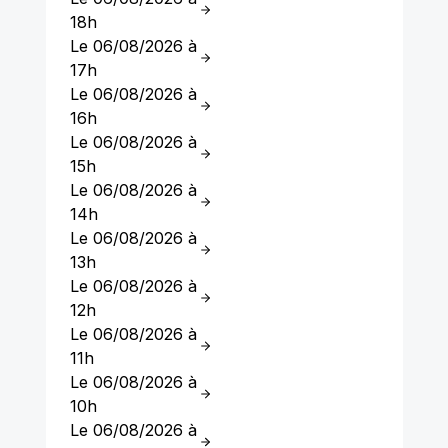
18h
Le 06/08/2026 à
17h
Le 06/08/2026 à
16h
Le 06/08/2026 à
15h
Le 06/08/2026 à
14h
Le 06/08/2026 à
13h
Le 06/08/2026 à
12h
Le 06/08/2026 à
11h
Le 06/08/2026 à
10h
Le 06/08/2026 à