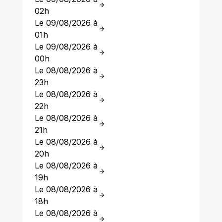
02h
Le 09/08/2026 à
01h
Le 09/08/2026 à
00h
Le 08/08/2026 à
23h
Le 08/08/2026 à
22h
Le 08/08/2026 à
21h
Le 08/08/2026 à
20h
Le 08/08/2026 à
19h
Le 08/08/2026 à
18h
Le 08/08/2026 à