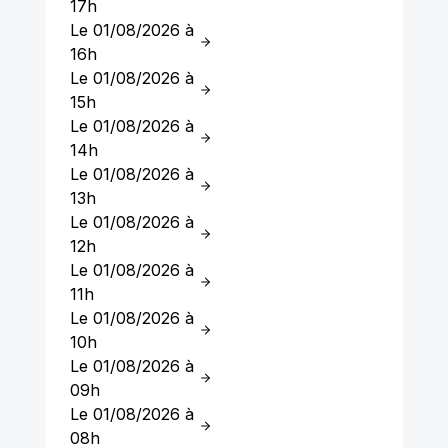
17h
Le 01/08/2026 à
16h
Le 01/08/2026 à
15h
Le 01/08/2026 à
14h
Le 01/08/2026 à
13h
Le 01/08/2026 à
12h
Le 01/08/2026 à
11h
Le 01/08/2026 à
10h
Le 01/08/2026 à
09h
Le 01/08/2026 à
08h