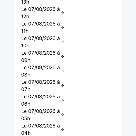
13h
Le 07/08/2026 à
12h
Le 07/08/2026 à
11h
Le 07/08/2026 à
10h
Le 07/08/2026 à
09h
Le 07/08/2026 à
08h
Le 07/08/2026 à
07h
Le 07/08/2026 à
06h
Le 07/08/2026 à
05h
Le 07/08/2026 à
04h