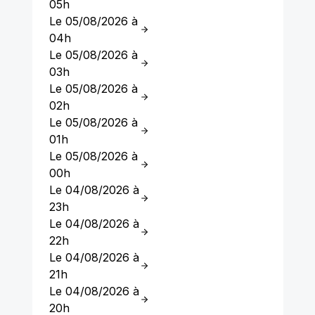
05h
Le 05/08/2026 à
04h
Le 05/08/2026 à
03h
Le 05/08/2026 à
02h
Le 05/08/2026 à
01h
Le 05/08/2026 à
00h
Le 04/08/2026 à
23h
Le 04/08/2026 à
22h
Le 04/08/2026 à
21h
Le 04/08/2026 à
20h