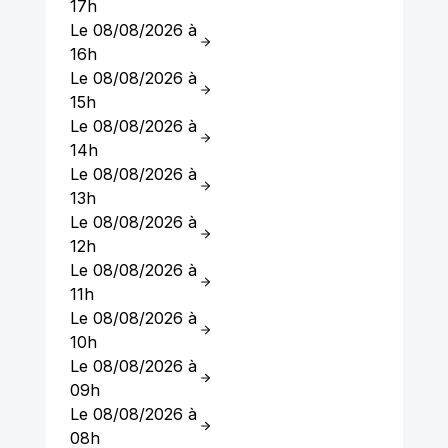
17h
Le 08/08/2026 à
16h
Le 08/08/2026 à
15h
Le 08/08/2026 à
14h
Le 08/08/2026 à
13h
Le 08/08/2026 à
12h
Le 08/08/2026 à
11h
Le 08/08/2026 à
10h
Le 08/08/2026 à
09h
Le 08/08/2026 à
08h