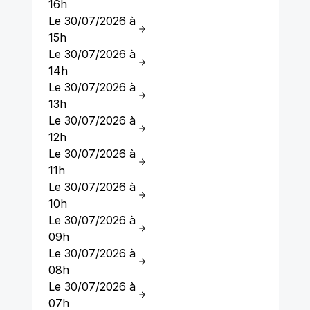
16h
Le 30/07/2026 à
15h
Le 30/07/2026 à
14h
Le 30/07/2026 à
13h
Le 30/07/2026 à
12h
Le 30/07/2026 à
11h
Le 30/07/2026 à
10h
Le 30/07/2026 à
09h
Le 30/07/2026 à
08h
Le 30/07/2026 à
07h