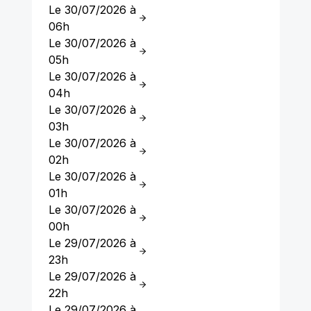
Le 30/07/2026 à
06h
Le 30/07/2026 à
05h
Le 30/07/2026 à
04h
Le 30/07/2026 à
03h
Le 30/07/2026 à
02h
Le 30/07/2026 à
01h
Le 30/07/2026 à
00h
Le 29/07/2026 à
23h
Le 29/07/2026 à
22h
Le 29/07/2026 à