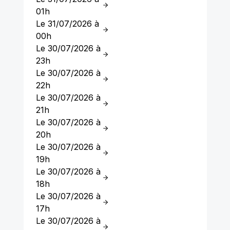
01h
Le 31/07/2026 à
00h
Le 30/07/2026 à
23h
Le 30/07/2026 à
22h
Le 30/07/2026 à
21h
Le 30/07/2026 à
20h
Le 30/07/2026 à
19h
Le 30/07/2026 à
18h
Le 30/07/2026 à
17h
Le 30/07/2026 à