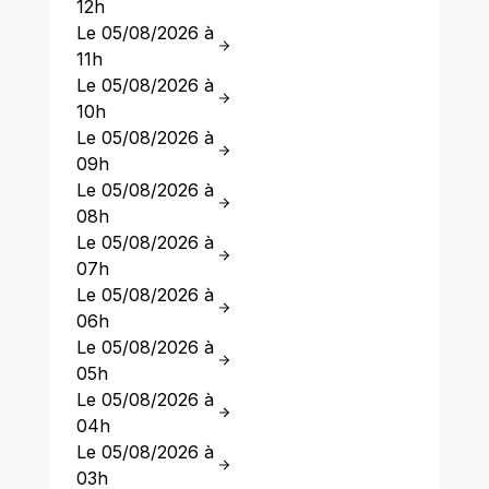
12h
Le 05/08/2026 à
11h
Le 05/08/2026 à
10h
Le 05/08/2026 à
09h
Le 05/08/2026 à
08h
Le 05/08/2026 à
07h
Le 05/08/2026 à
06h
Le 05/08/2026 à
05h
Le 05/08/2026 à
04h
Le 05/08/2026 à
03h