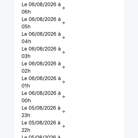
Le 06/08/2026 à
06h
Le 06/08/2026 à
05h
Le 06/08/2026 à
04h
Le 06/08/2026 à
03h
Le 06/08/2026 à
02h
Le 06/08/2026 à
01h
Le 06/08/2026 à
00h
Le 05/08/2026 à
23h
Le 05/08/2026 à
22h
Le 05/08/2026 à