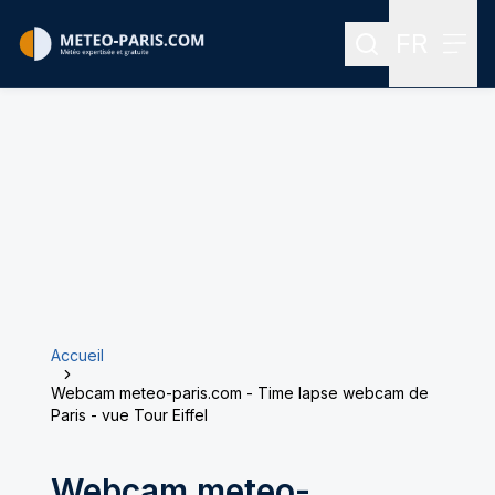
FR
Rechercher
Menu
Menu des
Accueil
Webcam meteo-paris.com - Time lapse webcam de
Paris - vue Tour Eiffel
Webcam meteo-