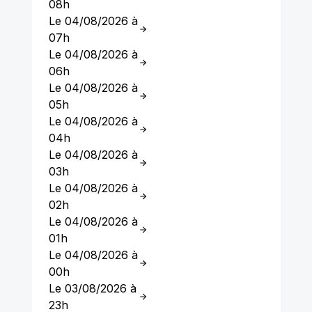
08h
Le 04/08/2026 à
07h
Le 04/08/2026 à
06h
Le 04/08/2026 à
05h
Le 04/08/2026 à
04h
Le 04/08/2026 à
03h
Le 04/08/2026 à
02h
Le 04/08/2026 à
01h
Le 04/08/2026 à
00h
Le 03/08/2026 à
23h