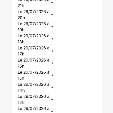
21h
Le 29/07/2026 à
20h
Le 29/07/2026 à
19h
Le 29/07/2026 à
18h
Le 29/07/2026 à
17h
Le 29/07/2026 à
16h
Le 29/07/2026 à
15h
Le 29/07/2026 à
14h
Le 29/07/2026 à
13h
Le 29/07/2026 à