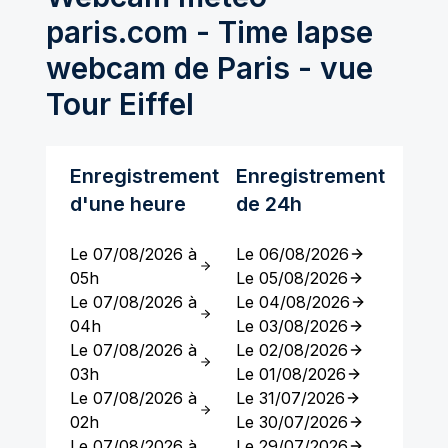
paris.com - Time lapse
webcam de Paris - vue
Tour Eiffel
Enregistrement
Enregistrement
d'une heure
de 24h
Le 07/08/2026 à
Le 06/08/2026
05h
Le 05/08/2026
Le 07/08/2026 à
Le 04/08/2026
04h
Le 03/08/2026
Le 07/08/2026 à
Le 02/08/2026
03h
Le 01/08/2026
Le 07/08/2026 à
Le 31/07/2026
02h
Le 30/07/2026
Le 07/08/2026 à
Le 29/07/2026