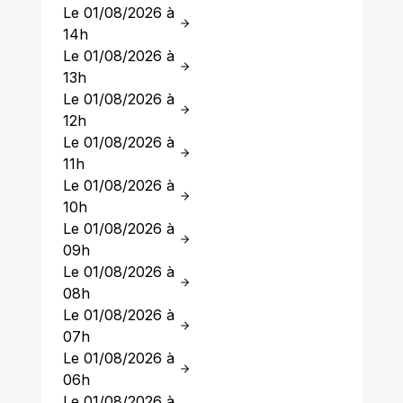
Le 01/08/2026 à
14h
Le 01/08/2026 à
13h
Le 01/08/2026 à
12h
Le 01/08/2026 à
11h
Le 01/08/2026 à
10h
Le 01/08/2026 à
09h
Le 01/08/2026 à
08h
Le 01/08/2026 à
07h
Le 01/08/2026 à
06h
Le 01/08/2026 à