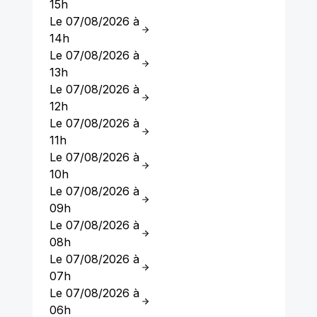
15h
Le 07/08/2026 à
14h
Le 07/08/2026 à
13h
Le 07/08/2026 à
12h
Le 07/08/2026 à
11h
Le 07/08/2026 à
10h
Le 07/08/2026 à
09h
Le 07/08/2026 à
08h
Le 07/08/2026 à
07h
Le 07/08/2026 à
06h