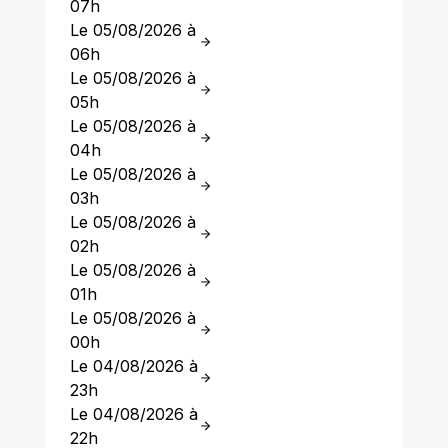
07h
Le 05/08/2026 à
06h
Le 05/08/2026 à
05h
Le 05/08/2026 à
04h
Le 05/08/2026 à
03h
Le 05/08/2026 à
02h
Le 05/08/2026 à
01h
Le 05/08/2026 à
00h
Le 04/08/2026 à
23h
Le 04/08/2026 à
22h