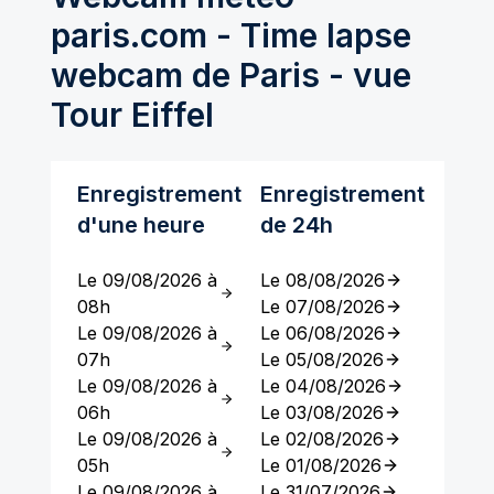
paris.com - Time lapse
webcam de Paris - vue
Tour Eiffel
Enregistrement
Enregistrement
d'une heure
de 24h
Le 09/08/2026 à
Le 08/08/2026
08h
Le 07/08/2026
Le 09/08/2026 à
Le 06/08/2026
07h
Le 05/08/2026
Le 09/08/2026 à
Le 04/08/2026
06h
Le 03/08/2026
Le 09/08/2026 à
Le 02/08/2026
05h
Le 01/08/2026
Le 09/08/2026 à
Le 31/07/2026