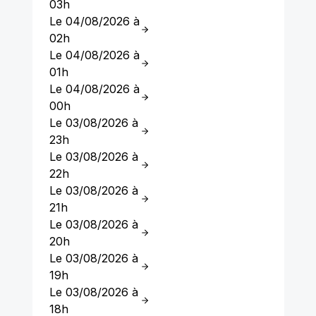
03h
Le 04/08/2026 à
02h
Le 04/08/2026 à
01h
Le 04/08/2026 à
00h
Le 03/08/2026 à
23h
Le 03/08/2026 à
22h
Le 03/08/2026 à
21h
Le 03/08/2026 à
20h
Le 03/08/2026 à
19h
Le 03/08/2026 à
18h