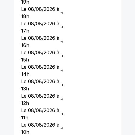
19h
Le 08/08/2026 à
18h
Le 08/08/2026 à
17h
Le 08/08/2026 à
16h
Le 08/08/2026 à
15h
Le 08/08/2026 à
14h
Le 08/08/2026 à
13h
Le 08/08/2026 à
12h
Le 08/08/2026 à
11h
Le 08/08/2026 à
10h