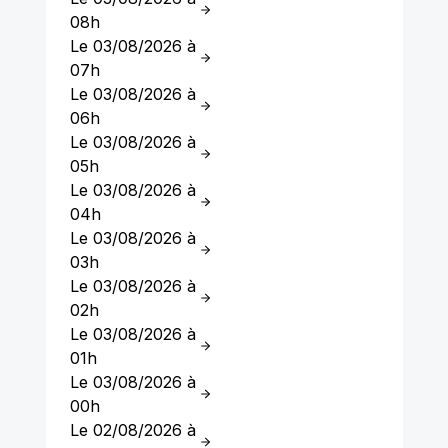
08h
Le 03/08/2026 à
07h
Le 03/08/2026 à
06h
Le 03/08/2026 à
05h
Le 03/08/2026 à
04h
Le 03/08/2026 à
03h
Le 03/08/2026 à
02h
Le 03/08/2026 à
01h
Le 03/08/2026 à
00h
Le 02/08/2026 à