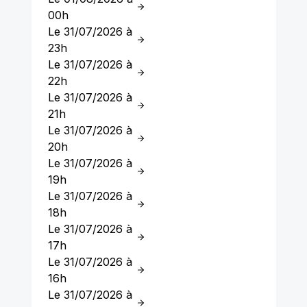
00h
Le 31/07/2026 à
23h
Le 31/07/2026 à
22h
Le 31/07/2026 à
21h
Le 31/07/2026 à
20h
Le 31/07/2026 à
19h
Le 31/07/2026 à
18h
Le 31/07/2026 à
17h
Le 31/07/2026 à
16h
Le 31/07/2026 à