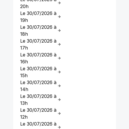
20h
Le 30/07/2026 à
19h
Le 30/07/2026 à
18h
Le 30/07/2026 à
17h
Le 30/07/2026 à
16h
Le 30/07/2026 à
15h
Le 30/07/2026 à
14h
Le 30/07/2026 à
13h
Le 30/07/2026 à
12h
Le 30/07/2026 à