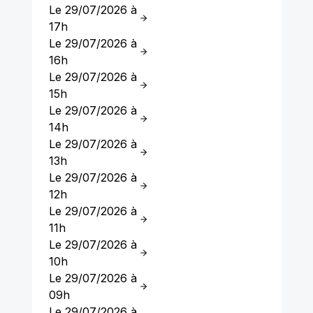
Le 29/07/2026 à
17h
Le 29/07/2026 à
16h
Le 29/07/2026 à
15h
Le 29/07/2026 à
14h
Le 29/07/2026 à
13h
Le 29/07/2026 à
12h
Le 29/07/2026 à
11h
Le 29/07/2026 à
10h
Le 29/07/2026 à
09h
Le 29/07/2026 à