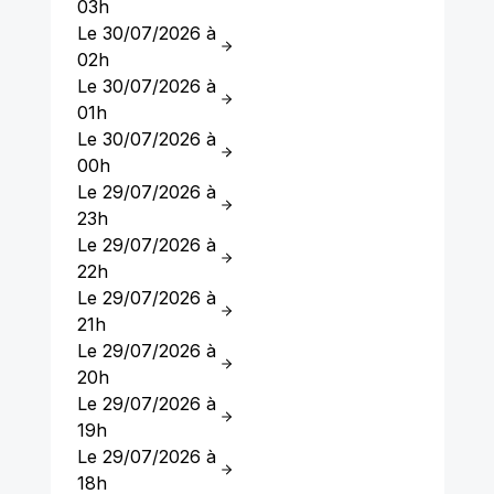
03h
Le 30/07/2026 à
02h
Le 30/07/2026 à
01h
Le 30/07/2026 à
00h
Le 29/07/2026 à
23h
Le 29/07/2026 à
22h
Le 29/07/2026 à
21h
Le 29/07/2026 à
20h
Le 29/07/2026 à
19h
Le 29/07/2026 à
18h