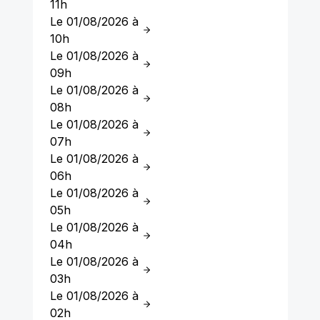
11h
Le 01/08/2026 à
10h
Le 01/08/2026 à
09h
Le 01/08/2026 à
08h
Le 01/08/2026 à
07h
Le 01/08/2026 à
06h
Le 01/08/2026 à
05h
Le 01/08/2026 à
04h
Le 01/08/2026 à
03h
Le 01/08/2026 à
02h