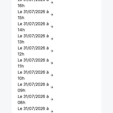
16h
Le 31/07/2026 à
15h
Le 31/07/2026 à
14h
Le 31/07/2026 à
13h
Le 31/07/2026 à
12h
Le 31/07/2026 à
11h
Le 31/07/2026 à
10h
Le 31/07/2026 à
09h
Le 31/07/2026 à
08h
Le 31/07/2026 à