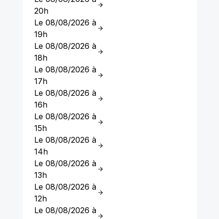
20h
Le 08/08/2026 à
19h
Le 08/08/2026 à
18h
Le 08/08/2026 à
17h
Le 08/08/2026 à
16h
Le 08/08/2026 à
15h
Le 08/08/2026 à
14h
Le 08/08/2026 à
13h
Le 08/08/2026 à
12h
Le 08/08/2026 à