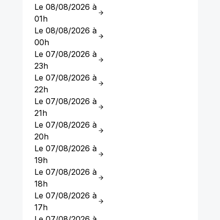
Le 08/08/2026 à
01h
Le 08/08/2026 à
00h
Le 07/08/2026 à
23h
Le 07/08/2026 à
22h
Le 07/08/2026 à
21h
Le 07/08/2026 à
20h
Le 07/08/2026 à
19h
Le 07/08/2026 à
18h
Le 07/08/2026 à
17h
Le 07/08/2026 à