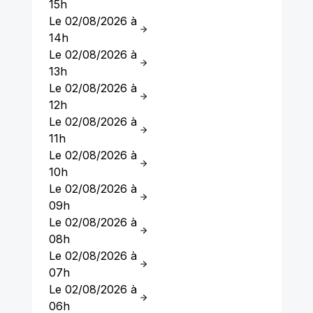
15h
Le 02/08/2026 à
14h
Le 02/08/2026 à
13h
Le 02/08/2026 à
12h
Le 02/08/2026 à
11h
Le 02/08/2026 à
10h
Le 02/08/2026 à
09h
Le 02/08/2026 à
08h
Le 02/08/2026 à
07h
Le 02/08/2026 à
06h