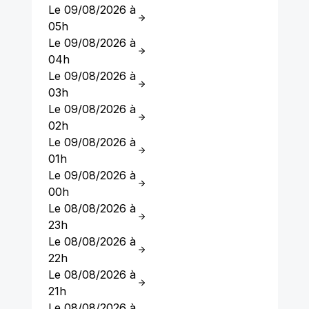
Le 09/08/2026 à
05h
Le 09/08/2026 à
04h
Le 09/08/2026 à
03h
Le 09/08/2026 à
02h
Le 09/08/2026 à
01h
Le 09/08/2026 à
00h
Le 08/08/2026 à
23h
Le 08/08/2026 à
22h
Le 08/08/2026 à
21h
Le 08/08/2026 à