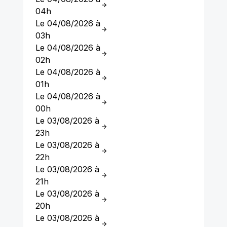
04h
Le 04/08/2026 à
03h
Le 04/08/2026 à
02h
Le 04/08/2026 à
01h
Le 04/08/2026 à
00h
Le 03/08/2026 à
23h
Le 03/08/2026 à
22h
Le 03/08/2026 à
21h
Le 03/08/2026 à
20h
Le 03/08/2026 à