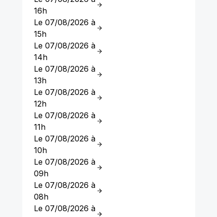
16h
Le 07/08/2026 à
15h
Le 07/08/2026 à
14h
Le 07/08/2026 à
13h
Le 07/08/2026 à
12h
Le 07/08/2026 à
11h
Le 07/08/2026 à
10h
Le 07/08/2026 à
09h
Le 07/08/2026 à
08h
Le 07/08/2026 à