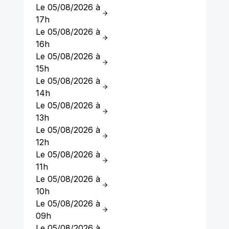
Le 05/08/2026 à
17h
Le 05/08/2026 à
16h
Le 05/08/2026 à
15h
Le 05/08/2026 à
14h
Le 05/08/2026 à
13h
Le 05/08/2026 à
12h
Le 05/08/2026 à
11h
Le 05/08/2026 à
10h
Le 05/08/2026 à
09h
Le 05/08/2026 à