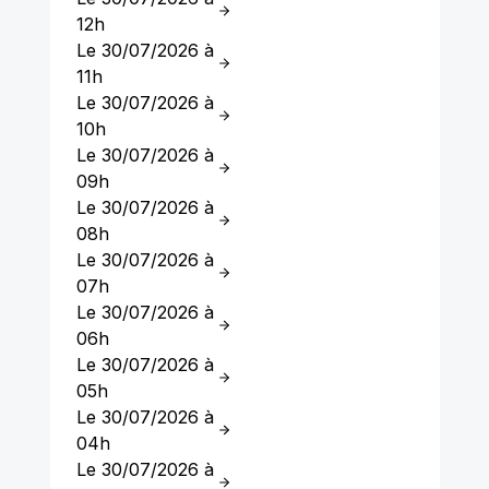
12h
Le 30/07/2026 à
11h
Le 30/07/2026 à
10h
Le 30/07/2026 à
09h
Le 30/07/2026 à
08h
Le 30/07/2026 à
07h
Le 30/07/2026 à
06h
Le 30/07/2026 à
05h
Le 30/07/2026 à
04h
Le 30/07/2026 à