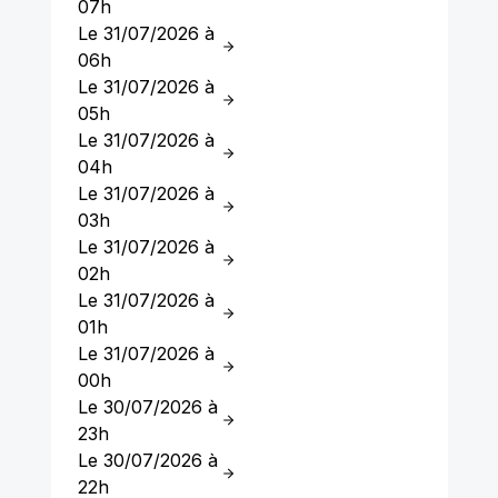
07h
Le 31/07/2026 à
06h
Le 31/07/2026 à
05h
Le 31/07/2026 à
04h
Le 31/07/2026 à
03h
Le 31/07/2026 à
02h
Le 31/07/2026 à
01h
Le 31/07/2026 à
00h
Le 30/07/2026 à
23h
Le 30/07/2026 à
22h