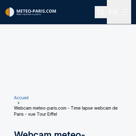
FR
Rechercher
Menu
Menu des
Accueil
Webcam meteo-paris.com - Time lapse webcam de
Paris - vue Tour Eiffel
Webcam meteo-