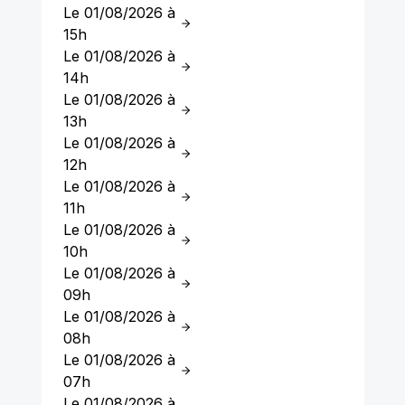
Le 01/08/2026 à
15h
Le 01/08/2026 à
14h
Le 01/08/2026 à
13h
Le 01/08/2026 à
12h
Le 01/08/2026 à
11h
Le 01/08/2026 à
10h
Le 01/08/2026 à
09h
Le 01/08/2026 à
08h
Le 01/08/2026 à
07h
Le 01/08/2026 à