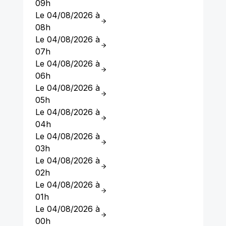
09h
Le 04/08/2026 à
08h
Le 04/08/2026 à
07h
Le 04/08/2026 à
06h
Le 04/08/2026 à
05h
Le 04/08/2026 à
04h
Le 04/08/2026 à
03h
Le 04/08/2026 à
02h
Le 04/08/2026 à
01h
Le 04/08/2026 à
00h