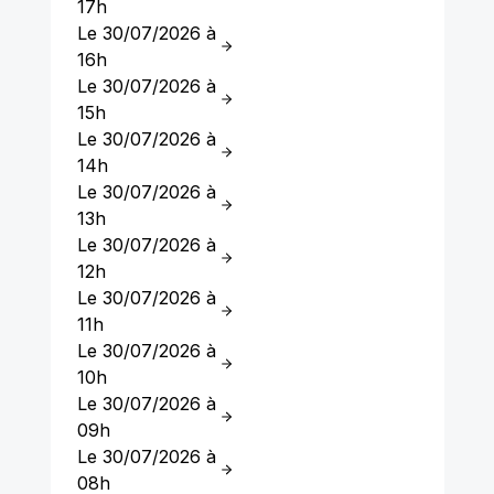
17h
Le 30/07/2026 à
16h
Le 30/07/2026 à
15h
Le 30/07/2026 à
14h
Le 30/07/2026 à
13h
Le 30/07/2026 à
12h
Le 30/07/2026 à
11h
Le 30/07/2026 à
10h
Le 30/07/2026 à
09h
Le 30/07/2026 à
08h