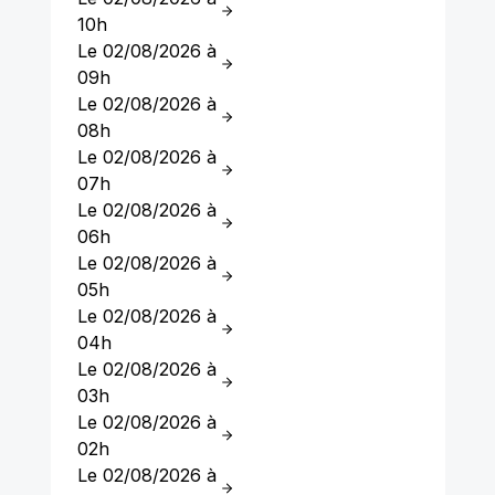
10h
Le 02/08/2026 à
09h
Le 02/08/2026 à
08h
Le 02/08/2026 à
07h
Le 02/08/2026 à
06h
Le 02/08/2026 à
05h
Le 02/08/2026 à
04h
Le 02/08/2026 à
03h
Le 02/08/2026 à
02h
Le 02/08/2026 à