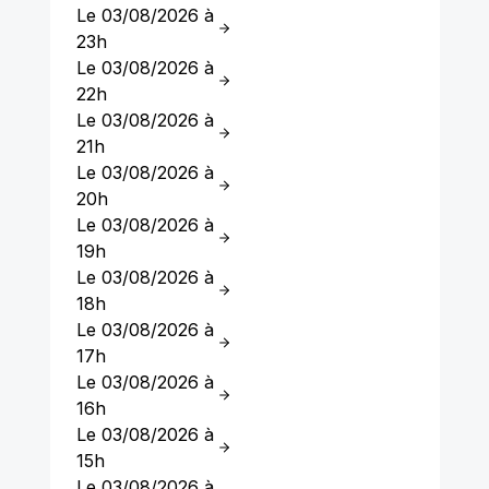
Le 03/08/2026 à
23h
Le 03/08/2026 à
22h
Le 03/08/2026 à
21h
Le 03/08/2026 à
20h
Le 03/08/2026 à
19h
Le 03/08/2026 à
18h
Le 03/08/2026 à
17h
Le 03/08/2026 à
16h
Le 03/08/2026 à
15h
Le 03/08/2026 à