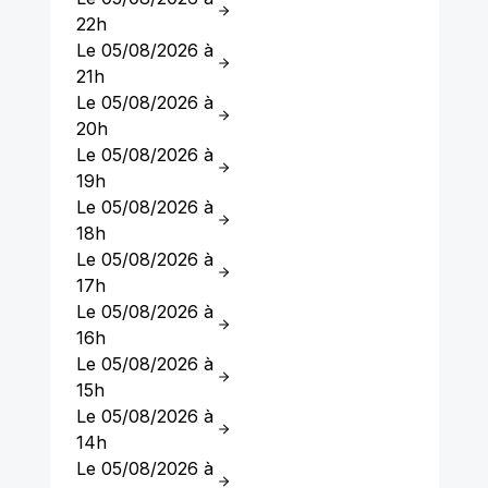
22h
Le 05/08/2026 à
21h
Le 05/08/2026 à
20h
Le 05/08/2026 à
19h
Le 05/08/2026 à
18h
Le 05/08/2026 à
17h
Le 05/08/2026 à
16h
Le 05/08/2026 à
15h
Le 05/08/2026 à
14h
Le 05/08/2026 à