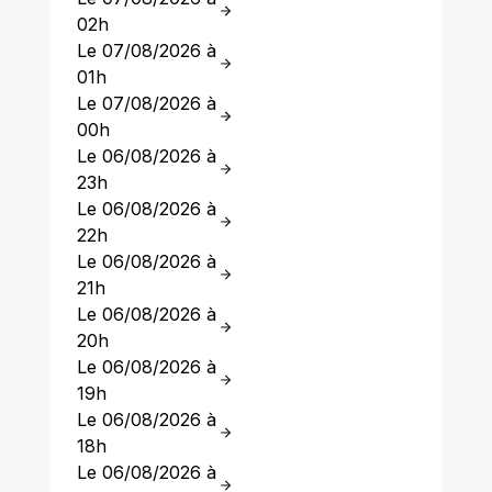
02h
Le 07/08/2026 à
01h
Le 07/08/2026 à
00h
Le 06/08/2026 à
23h
Le 06/08/2026 à
22h
Le 06/08/2026 à
21h
Le 06/08/2026 à
20h
Le 06/08/2026 à
19h
Le 06/08/2026 à
18h
Le 06/08/2026 à