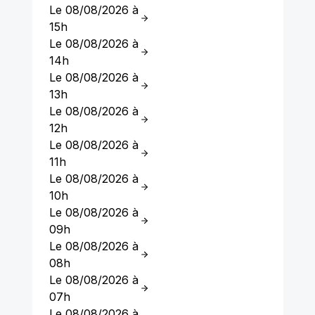
Le 08/08/2026 à
15h
Le 08/08/2026 à
14h
Le 08/08/2026 à
13h
Le 08/08/2026 à
12h
Le 08/08/2026 à
11h
Le 08/08/2026 à
10h
Le 08/08/2026 à
09h
Le 08/08/2026 à
08h
Le 08/08/2026 à
07h
Le 08/08/2026 à