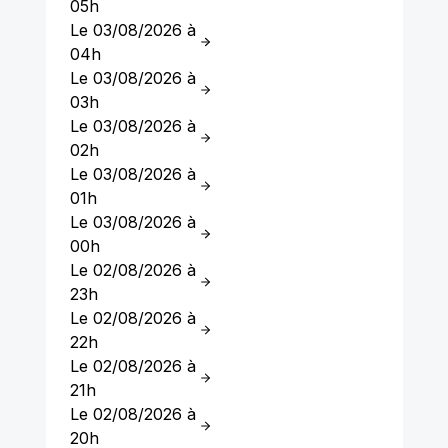
05h
Le 03/08/2026 à
04h
Le 03/08/2026 à
03h
Le 03/08/2026 à
02h
Le 03/08/2026 à
01h
Le 03/08/2026 à
00h
Le 02/08/2026 à
23h
Le 02/08/2026 à
22h
Le 02/08/2026 à
21h
Le 02/08/2026 à
20h