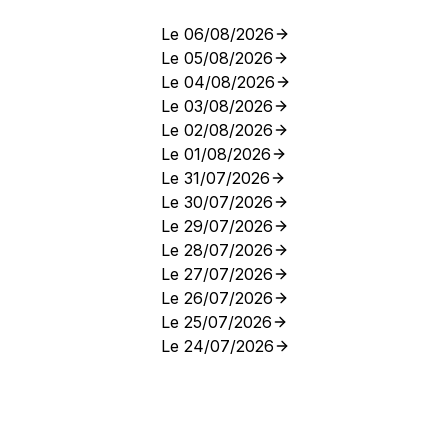
Le 06/08/2026
Le 05/08/2026
Le 04/08/2026
Le 03/08/2026
Le 02/08/2026
Le 01/08/2026
Le 31/07/2026
Le 30/07/2026
Le 29/07/2026
Le 28/07/2026
Le 27/07/2026
Le 26/07/2026
Le 25/07/2026
Le 24/07/2026