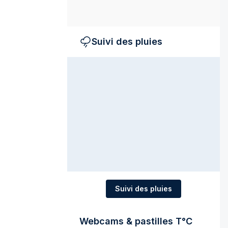
Suivi des pluies
Suivi des pluies
Webcams & pastilles T°C