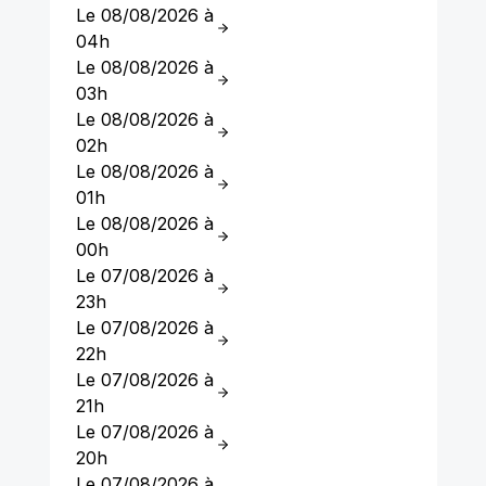
Le 08/08/2026 à
04h
Le 08/08/2026 à
03h
Le 08/08/2026 à
02h
Le 08/08/2026 à
01h
Le 08/08/2026 à
00h
Le 07/08/2026 à
23h
Le 07/08/2026 à
22h
Le 07/08/2026 à
21h
Le 07/08/2026 à
20h
Le 07/08/2026 à