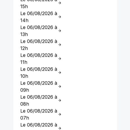
15h
Le 06/08/2026 à
14h
Le 06/08/2026 à
13h
Le 06/08/2026 à
12h
Le 06/08/2026 à
11h
Le 06/08/2026 à
10h
Le 06/08/2026 à
09h
Le 06/08/2026 à
08h
Le 06/08/2026 à
07h
Le 06/08/2026 à