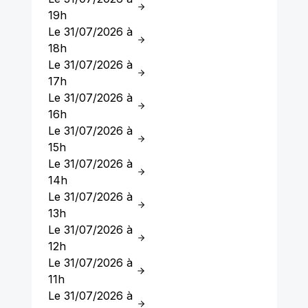
19h
Le 31/07/2026 à
18h
Le 31/07/2026 à
17h
Le 31/07/2026 à
16h
Le 31/07/2026 à
15h
Le 31/07/2026 à
14h
Le 31/07/2026 à
13h
Le 31/07/2026 à
12h
Le 31/07/2026 à
11h
Le 31/07/2026 à