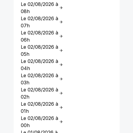
Le 02/08/2026 à
08h
Le 02/08/2026 à
07h
Le 02/08/2026 à
06h
Le 02/08/2026 à
05h
Le 02/08/2026 à
04h
Le 02/08/2026 à
03h
Le 02/08/2026 à
02h
Le 02/08/2026 à
01h
Le 02/08/2026 à
00h
Le 01/08/2026 à