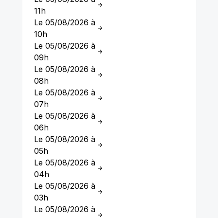
11h
Le 05/08/2026 à
10h
Le 05/08/2026 à
09h
Le 05/08/2026 à
08h
Le 05/08/2026 à
07h
Le 05/08/2026 à
06h
Le 05/08/2026 à
05h
Le 05/08/2026 à
04h
Le 05/08/2026 à
03h
Le 05/08/2026 à