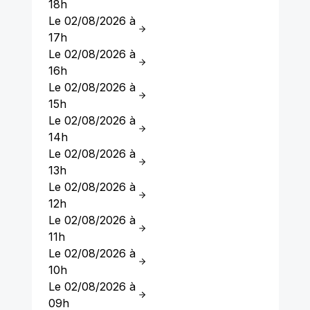
18h
Le 02/08/2026 à
17h
Le 02/08/2026 à
16h
Le 02/08/2026 à
15h
Le 02/08/2026 à
14h
Le 02/08/2026 à
13h
Le 02/08/2026 à
12h
Le 02/08/2026 à
11h
Le 02/08/2026 à
10h
Le 02/08/2026 à
09h