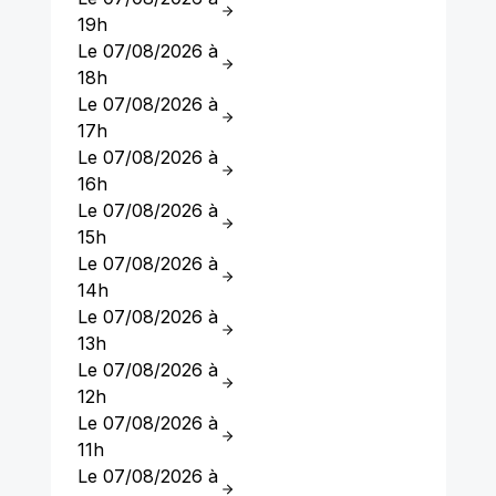
19h
Le 07/08/2026 à
18h
Le 07/08/2026 à
17h
Le 07/08/2026 à
16h
Le 07/08/2026 à
15h
Le 07/08/2026 à
14h
Le 07/08/2026 à
13h
Le 07/08/2026 à
12h
Le 07/08/2026 à
11h
Le 07/08/2026 à