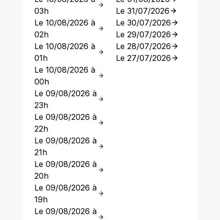
03h
Le 31/07/2026
Le 10/08/2026 à
Le 30/07/2026
02h
Le 29/07/2026
Le 10/08/2026 à
Le 28/07/2026
01h
Le 27/07/2026
Le 10/08/2026 à
00h
Le 09/08/2026 à
23h
Le 09/08/2026 à
22h
Le 09/08/2026 à
21h
Le 09/08/2026 à
20h
Le 09/08/2026 à
19h
Le 09/08/2026 à