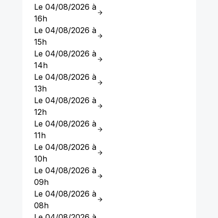
Le 04/08/2026 à
16h
Le 04/08/2026 à
15h
Le 04/08/2026 à
14h
Le 04/08/2026 à
13h
Le 04/08/2026 à
12h
Le 04/08/2026 à
11h
Le 04/08/2026 à
10h
Le 04/08/2026 à
09h
Le 04/08/2026 à
08h
Le 04/08/2026 à