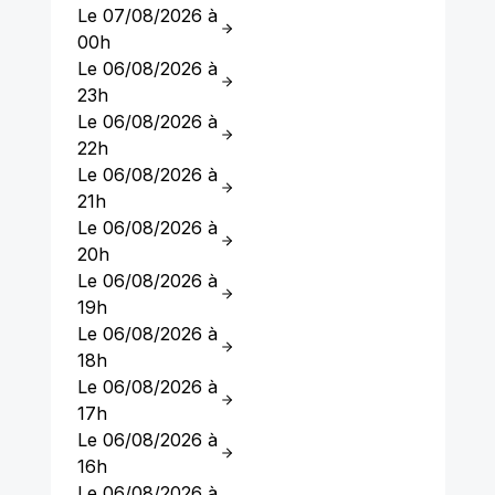
Le 07/08/2026 à
00h
Le 06/08/2026 à
23h
Le 06/08/2026 à
22h
Le 06/08/2026 à
21h
Le 06/08/2026 à
20h
Le 06/08/2026 à
19h
Le 06/08/2026 à
18h
Le 06/08/2026 à
17h
Le 06/08/2026 à
16h
Le 06/08/2026 à