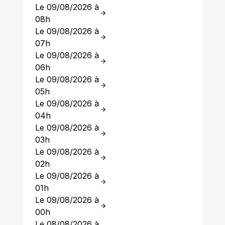
Le 09/08/2026 à
08h
Le 09/08/2026 à
07h
Le 09/08/2026 à
06h
Le 09/08/2026 à
05h
Le 09/08/2026 à
04h
Le 09/08/2026 à
03h
Le 09/08/2026 à
02h
Le 09/08/2026 à
01h
Le 09/08/2026 à
00h
Le 08/08/2026 à