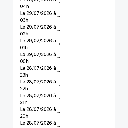
04h
Le 29/07/2026 à
03h
Le 29/07/2026 à
02h
Le 29/07/2026 à
01h
Le 29/07/2026 à
00h
Le 28/07/2026 à
23h
Le 28/07/2026 à
22h
Le 28/07/2026 à
21h
Le 28/07/2026 à
20h
Le 28/07/2026 à