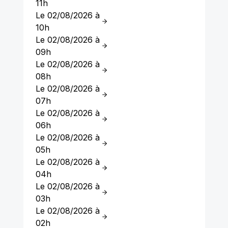
11h
Le 02/08/2026 à
10h
Le 02/08/2026 à
09h
Le 02/08/2026 à
08h
Le 02/08/2026 à
07h
Le 02/08/2026 à
06h
Le 02/08/2026 à
05h
Le 02/08/2026 à
04h
Le 02/08/2026 à
03h
Le 02/08/2026 à
02h