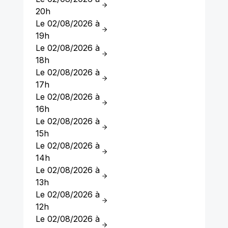
20h
Le 02/08/2026 à
19h
Le 02/08/2026 à
18h
Le 02/08/2026 à
17h
Le 02/08/2026 à
16h
Le 02/08/2026 à
15h
Le 02/08/2026 à
14h
Le 02/08/2026 à
13h
Le 02/08/2026 à
12h
Le 02/08/2026 à