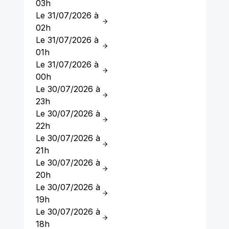
03h
Le 31/07/2026 à
02h
Le 31/07/2026 à
01h
Le 31/07/2026 à
00h
Le 30/07/2026 à
23h
Le 30/07/2026 à
22h
Le 30/07/2026 à
21h
Le 30/07/2026 à
20h
Le 30/07/2026 à
19h
Le 30/07/2026 à
18h