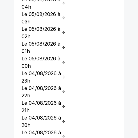
04h
Le 05/08/2026 à
03h
Le 05/08/2026 à
02h
Le 05/08/2026 à
01h
Le 05/08/2026 à
00h
Le 04/08/2026 à
23h
Le 04/08/2026 à
22h
Le 04/08/2026 à
21h
Le 04/08/2026 à
20h
Le 04/08/2026 à