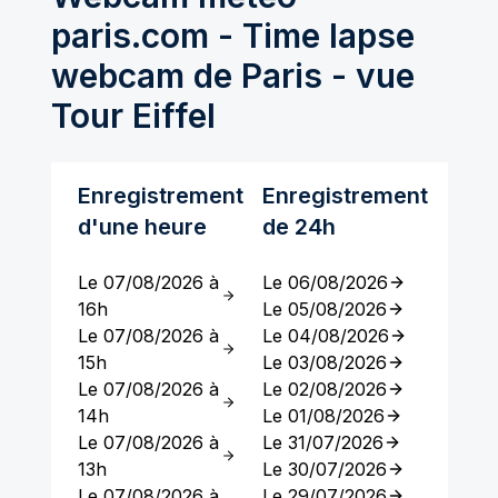
paris.com - Time lapse
webcam de Paris - vue
Tour Eiffel
Enregistrement
Enregistrement
d'une heure
de 24h
Le 07/08/2026 à
Le 06/08/2026
16h
Le 05/08/2026
Le 07/08/2026 à
Le 04/08/2026
15h
Le 03/08/2026
Le 07/08/2026 à
Le 02/08/2026
14h
Le 01/08/2026
Le 07/08/2026 à
Le 31/07/2026
13h
Le 30/07/2026
Le 07/08/2026 à
Le 29/07/2026