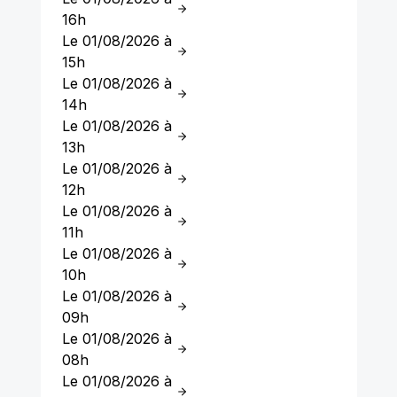
16h
Le 01/08/2026 à
15h
Le 01/08/2026 à
14h
Le 01/08/2026 à
13h
Le 01/08/2026 à
12h
Le 01/08/2026 à
11h
Le 01/08/2026 à
10h
Le 01/08/2026 à
09h
Le 01/08/2026 à
08h
Le 01/08/2026 à