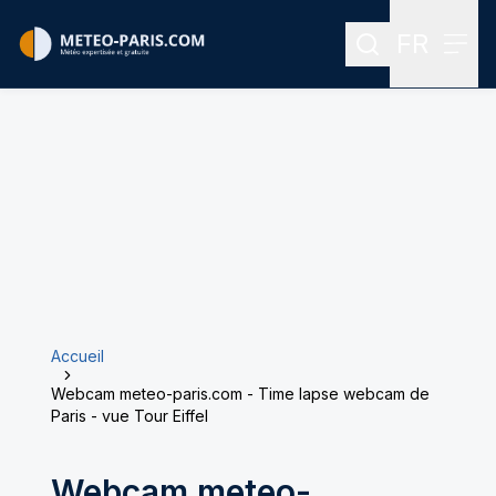
FR
Rechercher
Menu
Menu des
Accueil
Webcam meteo-paris.com - Time lapse webcam de
Paris - vue Tour Eiffel
Webcam meteo-