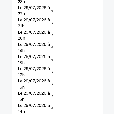
23h
Le 29/07/2026 à
22h
Le 29/07/2026 à
21h
Le 29/07/2026 à
20h
Le 29/07/2026 à
19h
Le 29/07/2026 à
18h
Le 29/07/2026 à
17h
Le 29/07/2026 à
16h
Le 29/07/2026 à
15h
Le 29/07/2026 à
14h