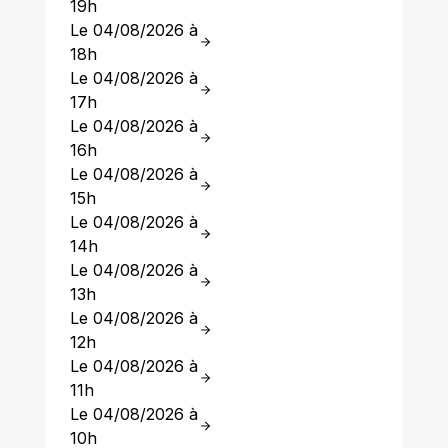
19h
Le 04/08/2026 à
18h
Le 04/08/2026 à
17h
Le 04/08/2026 à
16h
Le 04/08/2026 à
15h
Le 04/08/2026 à
14h
Le 04/08/2026 à
13h
Le 04/08/2026 à
12h
Le 04/08/2026 à
11h
Le 04/08/2026 à
10h