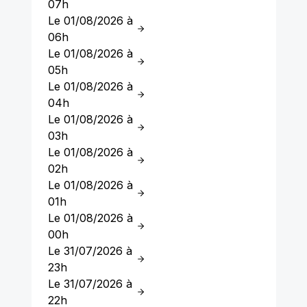
07h
Le 01/08/2026 à
06h
Le 01/08/2026 à
05h
Le 01/08/2026 à
04h
Le 01/08/2026 à
03h
Le 01/08/2026 à
02h
Le 01/08/2026 à
01h
Le 01/08/2026 à
00h
Le 31/07/2026 à
23h
Le 31/07/2026 à
22h