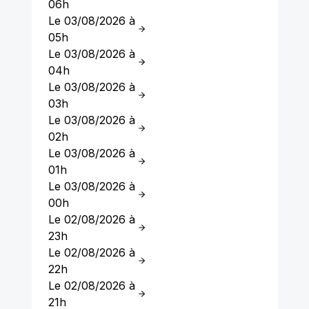
06h
Le 03/08/2026 à
05h
Le 03/08/2026 à
04h
Le 03/08/2026 à
03h
Le 03/08/2026 à
02h
Le 03/08/2026 à
01h
Le 03/08/2026 à
00h
Le 02/08/2026 à
23h
Le 02/08/2026 à
22h
Le 02/08/2026 à
21h