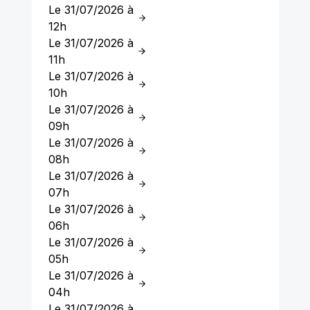
Le 31/07/2026 à
12h
Le 31/07/2026 à
11h
Le 31/07/2026 à
10h
Le 31/07/2026 à
09h
Le 31/07/2026 à
08h
Le 31/07/2026 à
07h
Le 31/07/2026 à
06h
Le 31/07/2026 à
05h
Le 31/07/2026 à
04h
Le 31/07/2026 à