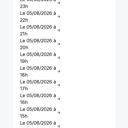
23h
Le 05/08/2026 à
22h
Le 05/08/2026 à
21h
Le 05/08/2026 à
20h
Le 05/08/2026 à
19h
Le 05/08/2026 à
18h
Le 05/08/2026 à
17h
Le 05/08/2026 à
16h
Le 05/08/2026 à
15h
Le 05/08/2026 à