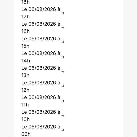
18h
Le 06/08/2026 à
17h
Le 06/08/2026 à
16h
Le 06/08/2026 à
15h
Le 06/08/2026 à
14h
Le 06/08/2026 à
13h
Le 06/08/2026 à
12h
Le 06/08/2026 à
11h
Le 06/08/2026 à
10h
Le 06/08/2026 à
09h