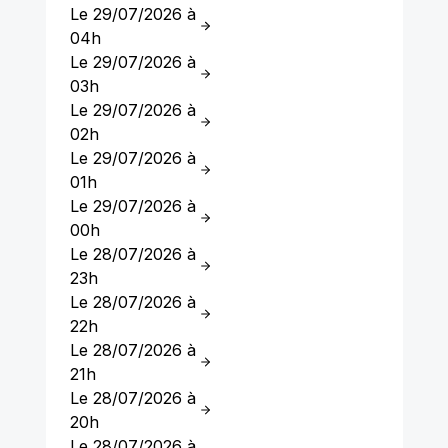
Le 29/07/2026 à
04h
Le 29/07/2026 à
03h
Le 29/07/2026 à
02h
Le 29/07/2026 à
01h
Le 29/07/2026 à
00h
Le 28/07/2026 à
23h
Le 28/07/2026 à
22h
Le 28/07/2026 à
21h
Le 28/07/2026 à
20h
Le 28/07/2026 à