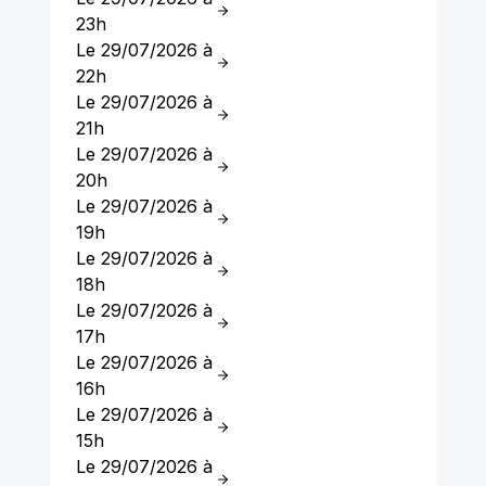
23h
Le 29/07/2026 à
22h
Le 29/07/2026 à
21h
Le 29/07/2026 à
20h
Le 29/07/2026 à
19h
Le 29/07/2026 à
18h
Le 29/07/2026 à
17h
Le 29/07/2026 à
16h
Le 29/07/2026 à
15h
Le 29/07/2026 à