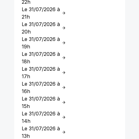
22h
Le 31/07/2026 à
21h
Le 31/07/2026 à
20h
Le 31/07/2026 à
19h
Le 31/07/2026 à
18h
Le 31/07/2026 à
17h
Le 31/07/2026 à
16h
Le 31/07/2026 à
15h
Le 31/07/2026 à
14h
Le 31/07/2026 à
13h