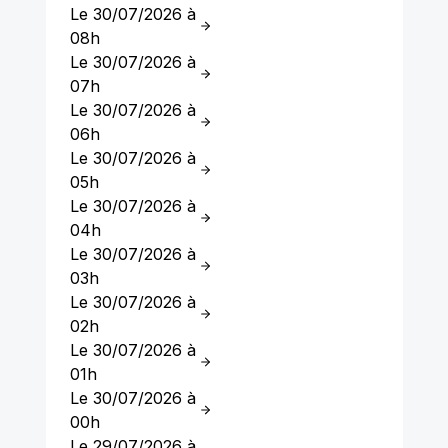
Le 30/07/2026 à
08h
Le 30/07/2026 à
07h
Le 30/07/2026 à
06h
Le 30/07/2026 à
05h
Le 30/07/2026 à
04h
Le 30/07/2026 à
03h
Le 30/07/2026 à
02h
Le 30/07/2026 à
01h
Le 30/07/2026 à
00h
Le 29/07/2026 à