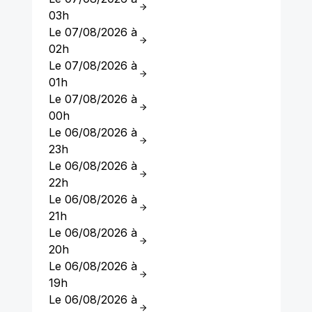
03h
Le 07/08/2026 à
02h
Le 07/08/2026 à
01h
Le 07/08/2026 à
00h
Le 06/08/2026 à
23h
Le 06/08/2026 à
22h
Le 06/08/2026 à
21h
Le 06/08/2026 à
20h
Le 06/08/2026 à
19h
Le 06/08/2026 à