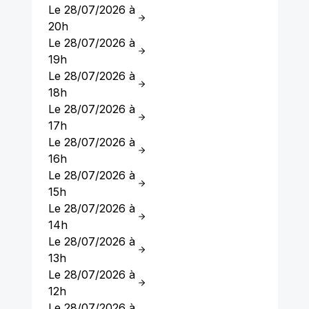
Le 28/07/2026 à
20h
Le 28/07/2026 à
19h
Le 28/07/2026 à
18h
Le 28/07/2026 à
17h
Le 28/07/2026 à
16h
Le 28/07/2026 à
15h
Le 28/07/2026 à
14h
Le 28/07/2026 à
13h
Le 28/07/2026 à
12h
Le 28/07/2026 à