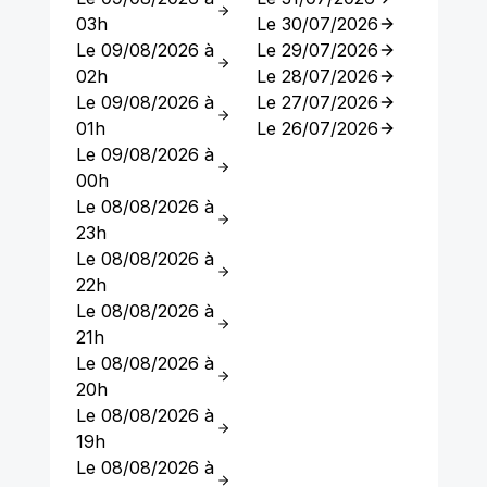
03h
Le 30/07/2026
Le 09/08/2026 à
Le 29/07/2026
02h
Le 28/07/2026
Le 09/08/2026 à
Le 27/07/2026
01h
Le 26/07/2026
Le 09/08/2026 à
00h
Le 08/08/2026 à
23h
Le 08/08/2026 à
22h
Le 08/08/2026 à
21h
Le 08/08/2026 à
20h
Le 08/08/2026 à
19h
Le 08/08/2026 à