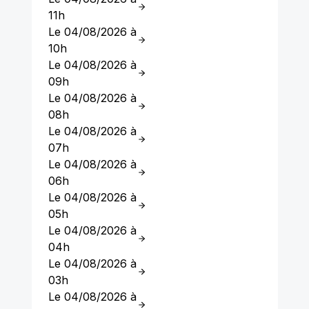
11h
Le 04/08/2026 à
10h
Le 04/08/2026 à
09h
Le 04/08/2026 à
08h
Le 04/08/2026 à
07h
Le 04/08/2026 à
06h
Le 04/08/2026 à
05h
Le 04/08/2026 à
04h
Le 04/08/2026 à
03h
Le 04/08/2026 à