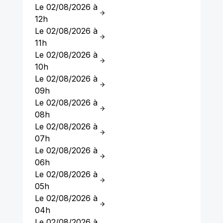
Le 02/08/2026 à
12h
Le 02/08/2026 à
11h
Le 02/08/2026 à
10h
Le 02/08/2026 à
09h
Le 02/08/2026 à
08h
Le 02/08/2026 à
07h
Le 02/08/2026 à
06h
Le 02/08/2026 à
05h
Le 02/08/2026 à
04h
Le 02/08/2026 à