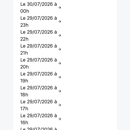
Le 30/07/2026 à
00h
Le 29/07/2026 à
23h
Le 29/07/2026 à
22h
Le 29/07/2026 à
21h
Le 29/07/2026 à
20h
Le 29/07/2026 à
19h
Le 29/07/2026 à
18h
Le 29/07/2026 à
17h
Le 29/07/2026 à
16h
Le 29/07/2026 à