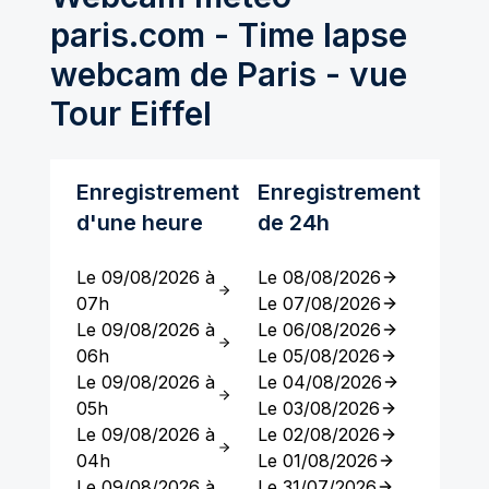
paris.com - Time lapse
webcam de Paris - vue
Tour Eiffel
Enregistrement
Enregistrement
d'une heure
de 24h
Le 09/08/2026 à
Le 08/08/2026
07h
Le 07/08/2026
Le 09/08/2026 à
Le 06/08/2026
06h
Le 05/08/2026
Le 09/08/2026 à
Le 04/08/2026
05h
Le 03/08/2026
Le 09/08/2026 à
Le 02/08/2026
04h
Le 01/08/2026
Le 09/08/2026 à
Le 31/07/2026