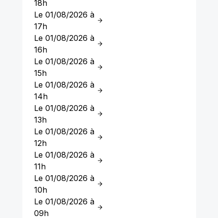
18h
Le 01/08/2026 à
17h
Le 01/08/2026 à
16h
Le 01/08/2026 à
15h
Le 01/08/2026 à
14h
Le 01/08/2026 à
13h
Le 01/08/2026 à
12h
Le 01/08/2026 à
11h
Le 01/08/2026 à
10h
Le 01/08/2026 à
09h