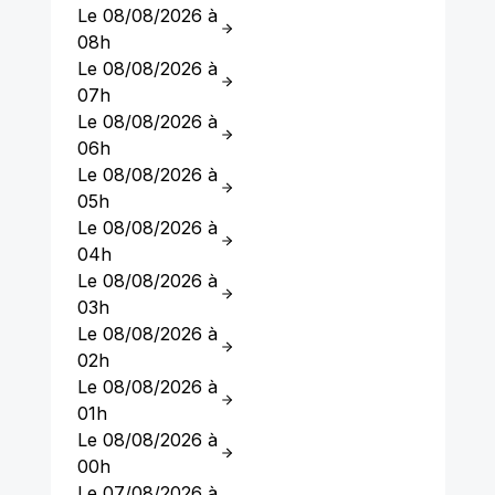
Le 08/08/2026 à
08h
Le 08/08/2026 à
07h
Le 08/08/2026 à
06h
Le 08/08/2026 à
05h
Le 08/08/2026 à
04h
Le 08/08/2026 à
03h
Le 08/08/2026 à
02h
Le 08/08/2026 à
01h
Le 08/08/2026 à
00h
Le 07/08/2026 à