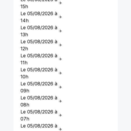
15h
Le 05/08/2026 à
14h
Le 05/08/2026 à
13h
Le 05/08/2026 à
12h
Le 05/08/2026 à
11h
Le 05/08/2026 à
10h
Le 05/08/2026 à
09h
Le 05/08/2026 à
08h
Le 05/08/2026 à
07h
Le 05/08/2026 à