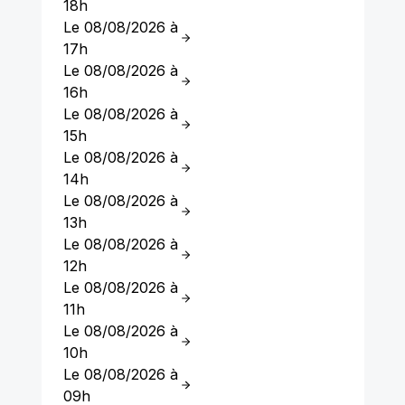
18h
Le 08/08/2026 à
17h
Le 08/08/2026 à
16h
Le 08/08/2026 à
15h
Le 08/08/2026 à
14h
Le 08/08/2026 à
13h
Le 08/08/2026 à
12h
Le 08/08/2026 à
11h
Le 08/08/2026 à
10h
Le 08/08/2026 à
09h