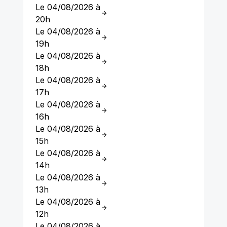
Le 04/08/2026 à
20h
Le 04/08/2026 à
19h
Le 04/08/2026 à
18h
Le 04/08/2026 à
17h
Le 04/08/2026 à
16h
Le 04/08/2026 à
15h
Le 04/08/2026 à
14h
Le 04/08/2026 à
13h
Le 04/08/2026 à
12h
Le 04/08/2026 à