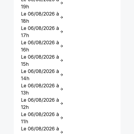
19h
Le 06/08/2026 à
18h
Le 06/08/2026 à
17h
Le 06/08/2026 à
16h
Le 06/08/2026 à
15h
Le 06/08/2026 à
14h
Le 06/08/2026 à
13h
Le 06/08/2026 à
12h
Le 06/08/2026 à
11h
Le 06/08/2026 à