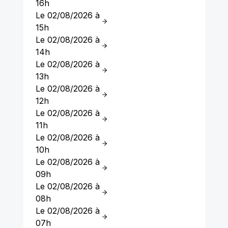
16h
Le 02/08/2026 à
15h
Le 02/08/2026 à
14h
Le 02/08/2026 à
13h
Le 02/08/2026 à
12h
Le 02/08/2026 à
11h
Le 02/08/2026 à
10h
Le 02/08/2026 à
09h
Le 02/08/2026 à
08h
Le 02/08/2026 à
07h