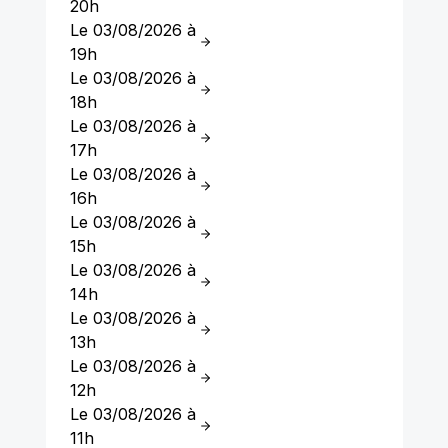
20h
Le 03/08/2026 à
19h
Le 03/08/2026 à
18h
Le 03/08/2026 à
17h
Le 03/08/2026 à
16h
Le 03/08/2026 à
15h
Le 03/08/2026 à
14h
Le 03/08/2026 à
13h
Le 03/08/2026 à
12h
Le 03/08/2026 à
11h