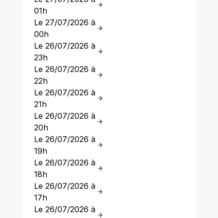
01h
Le 27/07/2026 à
00h
Le 26/07/2026 à
23h
Le 26/07/2026 à
22h
Le 26/07/2026 à
21h
Le 26/07/2026 à
20h
Le 26/07/2026 à
19h
Le 26/07/2026 à
18h
Le 26/07/2026 à
17h
Le 26/07/2026 à