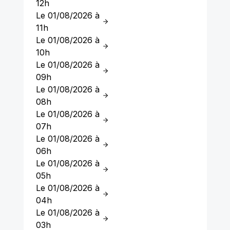
12h
Le 01/08/2026 à
11h
Le 01/08/2026 à
10h
Le 01/08/2026 à
09h
Le 01/08/2026 à
08h
Le 01/08/2026 à
07h
Le 01/08/2026 à
06h
Le 01/08/2026 à
05h
Le 01/08/2026 à
04h
Le 01/08/2026 à
03h