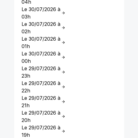
04h
Le 30/07/2026 à
03h
Le 30/07/2026 à
02h
Le 30/07/2026 à
01h
Le 30/07/2026 à
00h
Le 29/07/2026 à
23h
Le 29/07/2026 à
22h
Le 29/07/2026 à
21h
Le 29/07/2026 à
20h
Le 29/07/2026 à
19h