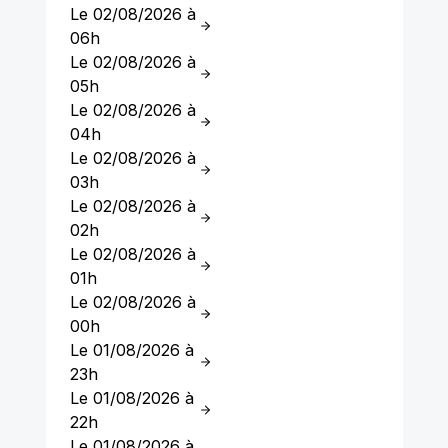
Le 02/08/2026 à
06h
Le 02/08/2026 à
05h
Le 02/08/2026 à
04h
Le 02/08/2026 à
03h
Le 02/08/2026 à
02h
Le 02/08/2026 à
01h
Le 02/08/2026 à
00h
Le 01/08/2026 à
23h
Le 01/08/2026 à
22h
Le 01/08/2026 à