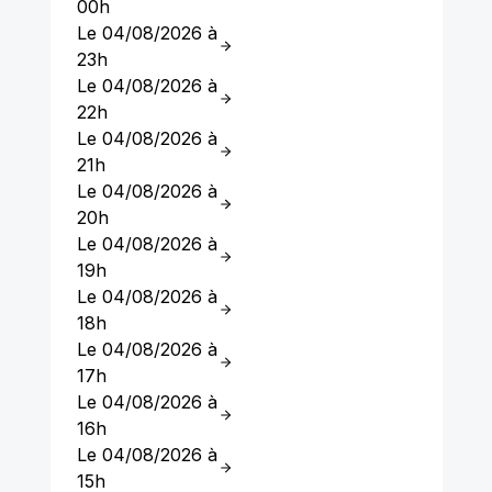
00h
Le 04/08/2026 à
23h
Le 04/08/2026 à
22h
Le 04/08/2026 à
21h
Le 04/08/2026 à
20h
Le 04/08/2026 à
19h
Le 04/08/2026 à
18h
Le 04/08/2026 à
17h
Le 04/08/2026 à
16h
Le 04/08/2026 à
15h