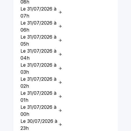
08h
Le 31/07/2026 à
07h
Le 31/07/2026 à
06h
Le 31/07/2026 à
05h
Le 31/07/2026 à
04h
Le 31/07/2026 à
03h
Le 31/07/2026 à
02h
Le 31/07/2026 à
01h
Le 31/07/2026 à
00h
Le 30/07/2026 à
23h