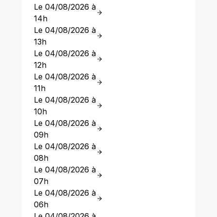
Le 04/08/2026 à
14h
Le 04/08/2026 à
13h
Le 04/08/2026 à
12h
Le 04/08/2026 à
11h
Le 04/08/2026 à
10h
Le 04/08/2026 à
09h
Le 04/08/2026 à
08h
Le 04/08/2026 à
07h
Le 04/08/2026 à
06h
Le 04/08/2026 à