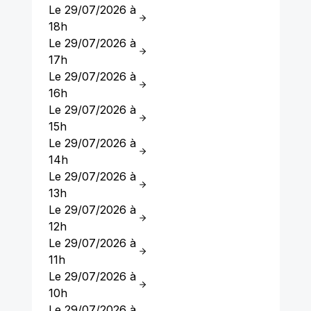
Le 29/07/2026 à
18h
Le 29/07/2026 à
17h
Le 29/07/2026 à
16h
Le 29/07/2026 à
15h
Le 29/07/2026 à
14h
Le 29/07/2026 à
13h
Le 29/07/2026 à
12h
Le 29/07/2026 à
11h
Le 29/07/2026 à
10h
Le 29/07/2026 à