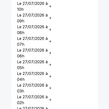
Le 27/07/2026 à
10h
Le 27/07/2026 à
09h
Le 27/07/2026 à
08h
Le 27/07/2026 à
07h
Le 27/07/2026 à
06h
Le 27/07/2026 à
05h
Le 27/07/2026 à
04h
Le 27/07/2026 à
03h
Le 27/07/2026 à
02h
Le 27/07/2026 à