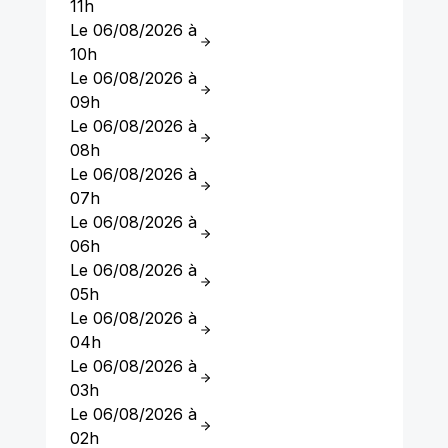
11h
Le 06/08/2026 à
10h
Le 06/08/2026 à
09h
Le 06/08/2026 à
08h
Le 06/08/2026 à
07h
Le 06/08/2026 à
06h
Le 06/08/2026 à
05h
Le 06/08/2026 à
04h
Le 06/08/2026 à
03h
Le 06/08/2026 à
02h