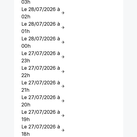
03h
Le 28/07/2026 à
02h
Le 28/07/2026 à
01h
Le 28/07/2026 à
00h
Le 27/07/2026 à
23h
Le 27/07/2026 à
22h
Le 27/07/2026 à
21h
Le 27/07/2026 à
20h
Le 27/07/2026 à
19h
Le 27/07/2026 à
18h