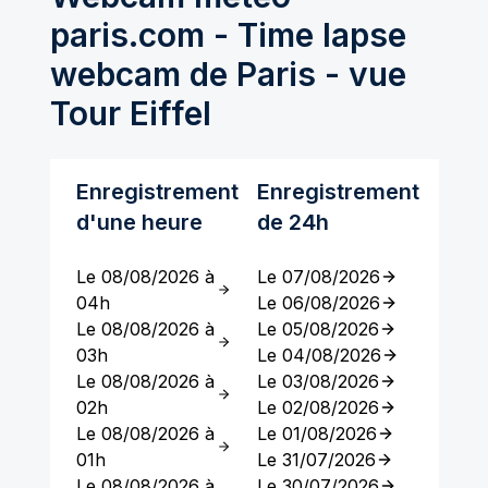
paris.com - Time lapse
webcam de Paris - vue
Tour Eiffel
Enregistrement
Enregistrement
d'une heure
de 24h
Le 08/08/2026 à
Le 07/08/2026
04h
Le 06/08/2026
Le 08/08/2026 à
Le 05/08/2026
03h
Le 04/08/2026
Le 08/08/2026 à
Le 03/08/2026
02h
Le 02/08/2026
Le 08/08/2026 à
Le 01/08/2026
01h
Le 31/07/2026
Le 08/08/2026 à
Le 30/07/2026