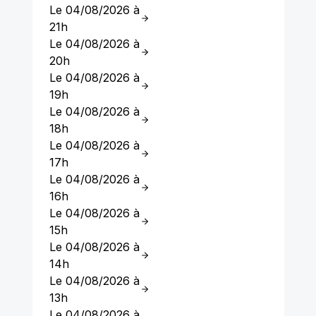
Le 04/08/2026 à
21h
Le 04/08/2026 à
20h
Le 04/08/2026 à
19h
Le 04/08/2026 à
18h
Le 04/08/2026 à
17h
Le 04/08/2026 à
16h
Le 04/08/2026 à
15h
Le 04/08/2026 à
14h
Le 04/08/2026 à
13h
Le 04/08/2026 à