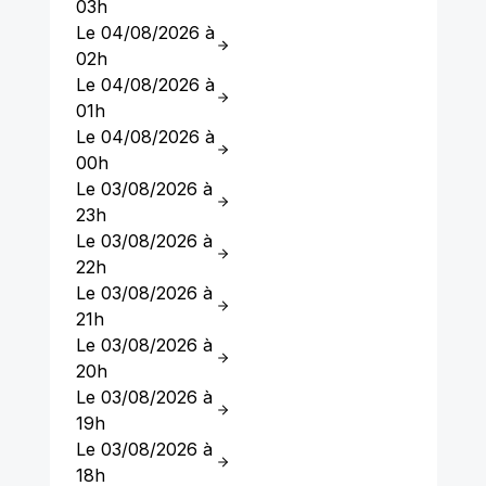
03h
Le 04/08/2026 à
02h
Le 04/08/2026 à
01h
Le 04/08/2026 à
00h
Le 03/08/2026 à
23h
Le 03/08/2026 à
22h
Le 03/08/2026 à
21h
Le 03/08/2026 à
20h
Le 03/08/2026 à
19h
Le 03/08/2026 à
18h