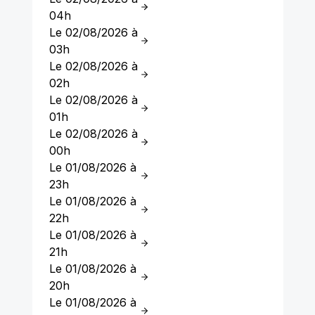
04h
Le 02/08/2026 à
03h
Le 02/08/2026 à
02h
Le 02/08/2026 à
01h
Le 02/08/2026 à
00h
Le 01/08/2026 à
23h
Le 01/08/2026 à
22h
Le 01/08/2026 à
21h
Le 01/08/2026 à
20h
Le 01/08/2026 à