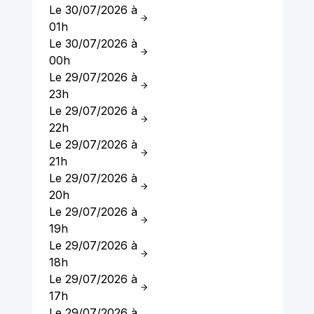
Le 30/07/2026 à
01h
Le 30/07/2026 à
00h
Le 29/07/2026 à
23h
Le 29/07/2026 à
22h
Le 29/07/2026 à
21h
Le 29/07/2026 à
20h
Le 29/07/2026 à
19h
Le 29/07/2026 à
18h
Le 29/07/2026 à
17h
Le 29/07/2026 à