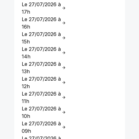
Le 27/07/2026 à
17h
Le 27/07/2026 à
16h
Le 27/07/2026 à
15h
Le 27/07/2026 à
14h
Le 27/07/2026 à
13h
Le 27/07/2026 à
12h
Le 27/07/2026 à
11h
Le 27/07/2026 à
10h
Le 27/07/2026 à
09h
Le 27/07/2026 à