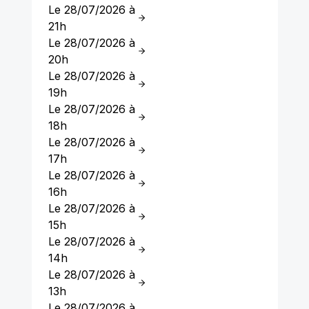
Le 28/07/2026 à
21h
Le 28/07/2026 à
20h
Le 28/07/2026 à
19h
Le 28/07/2026 à
18h
Le 28/07/2026 à
17h
Le 28/07/2026 à
16h
Le 28/07/2026 à
15h
Le 28/07/2026 à
14h
Le 28/07/2026 à
13h
Le 28/07/2026 à