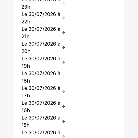
23h
Le 30/07/2026 à
22h
Le 30/07/2026 à
21h
Le 30/07/2026 à
20h
Le 30/07/2026 à
19h
Le 30/07/2026 à
18h
Le 30/07/2026 à
17h
Le 30/07/2026 à
16h
Le 30/07/2026 à
15h
Le 30/07/2026 à