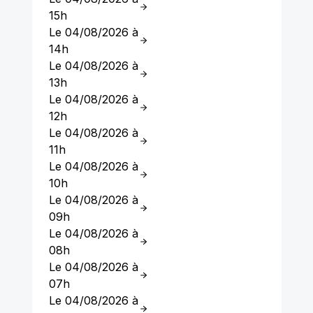
15h
Le 04/08/2026 à
14h
Le 04/08/2026 à
13h
Le 04/08/2026 à
12h
Le 04/08/2026 à
11h
Le 04/08/2026 à
10h
Le 04/08/2026 à
09h
Le 04/08/2026 à
08h
Le 04/08/2026 à
07h
Le 04/08/2026 à