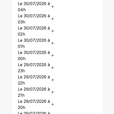
Le 30/07/2026 à
04h
Le 30/07/2026 à
03h
Le 30/07/2026 à
02h
Le 30/07/2026 à
01h
Le 30/07/2026 à
00h
Le 29/07/2026 à
23h
Le 29/07/2026 à
22h
Le 29/07/2026 à
21h
Le 29/07/2026 à
20h
Le 29/07/2026 à