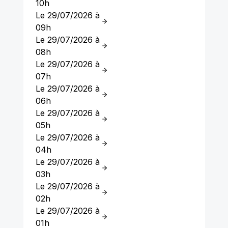
10h
Le 29/07/2026 à
09h
Le 29/07/2026 à
08h
Le 29/07/2026 à
07h
Le 29/07/2026 à
06h
Le 29/07/2026 à
05h
Le 29/07/2026 à
04h
Le 29/07/2026 à
03h
Le 29/07/2026 à
02h
Le 29/07/2026 à
01h