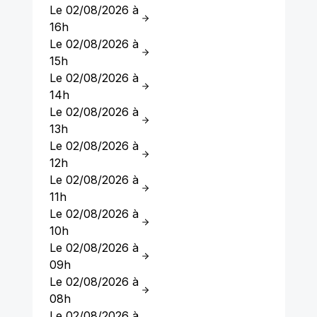
Le 02/08/2026 à
16h
Le 02/08/2026 à
15h
Le 02/08/2026 à
14h
Le 02/08/2026 à
13h
Le 02/08/2026 à
12h
Le 02/08/2026 à
11h
Le 02/08/2026 à
10h
Le 02/08/2026 à
09h
Le 02/08/2026 à
08h
Le 02/08/2026 à