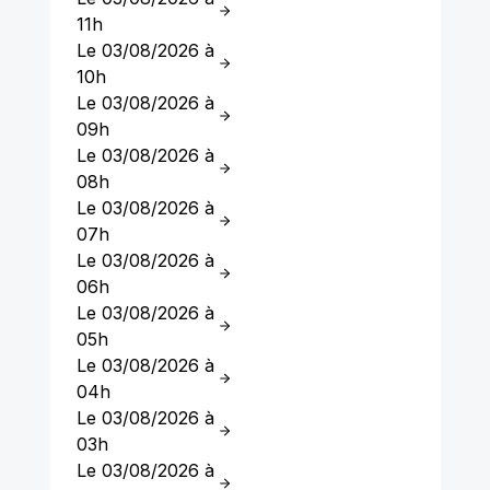
11h
Le 03/08/2026 à
10h
Le 03/08/2026 à
09h
Le 03/08/2026 à
08h
Le 03/08/2026 à
07h
Le 03/08/2026 à
06h
Le 03/08/2026 à
05h
Le 03/08/2026 à
04h
Le 03/08/2026 à
03h
Le 03/08/2026 à