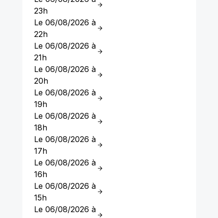
23h
Le 06/08/2026 à
22h
Le 06/08/2026 à
21h
Le 06/08/2026 à
20h
Le 06/08/2026 à
19h
Le 06/08/2026 à
18h
Le 06/08/2026 à
17h
Le 06/08/2026 à
16h
Le 06/08/2026 à
15h
Le 06/08/2026 à