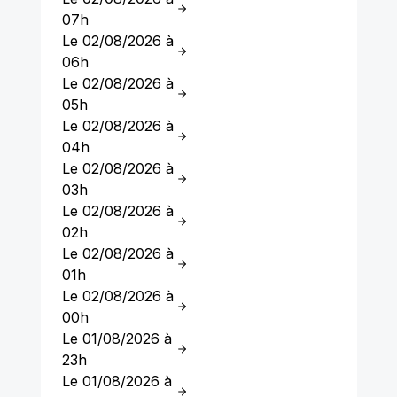
07h
Le 02/08/2026 à
06h
Le 02/08/2026 à
05h
Le 02/08/2026 à
04h
Le 02/08/2026 à
03h
Le 02/08/2026 à
02h
Le 02/08/2026 à
01h
Le 02/08/2026 à
00h
Le 01/08/2026 à
23h
Le 01/08/2026 à