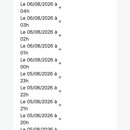
Le 06/08/2026 à
04h
Le 06/08/2026 à
03h
Le 06/08/2026 à
02h
Le 06/08/2026 à
01h
Le 06/08/2026 à
00h
Le 05/08/2026 à
23h
Le 05/08/2026 à
22h
Le 05/08/2026 à
21h
Le 05/08/2026 à
20h
Le 05/08/2026 à