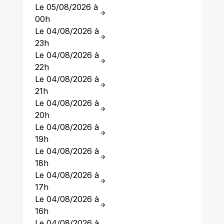
Le 05/08/2026 à
00h
Le 04/08/2026 à
23h
Le 04/08/2026 à
22h
Le 04/08/2026 à
21h
Le 04/08/2026 à
20h
Le 04/08/2026 à
19h
Le 04/08/2026 à
18h
Le 04/08/2026 à
17h
Le 04/08/2026 à
16h
Le 04/08/2026 à