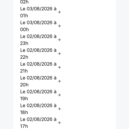
02h
Le 03/08/2026 à
01h
Le 03/08/2026 à
00h
Le 02/08/2026 à
23h
Le 02/08/2026 à
22h
Le 02/08/2026 à
21h
Le 02/08/2026 à
20h
Le 02/08/2026 à
19h
Le 02/08/2026 à
18h
Le 02/08/2026 à
17h