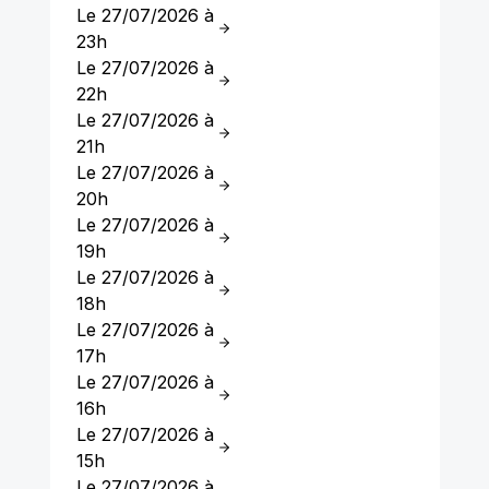
Le 27/07/2026 à
23h
Le 27/07/2026 à
22h
Le 27/07/2026 à
21h
Le 27/07/2026 à
20h
Le 27/07/2026 à
19h
Le 27/07/2026 à
18h
Le 27/07/2026 à
17h
Le 27/07/2026 à
16h
Le 27/07/2026 à
15h
Le 27/07/2026 à