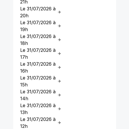
21h
Le 31/07/2026 à
20h
Le 31/07/2026 à
19h
Le 31/07/2026 à
18h
Le 31/07/2026 à
17h
Le 31/07/2026 à
16h
Le 31/07/2026 à
15h
Le 31/07/2026 à
14h
Le 31/07/2026 à
13h
Le 31/07/2026 à
12h