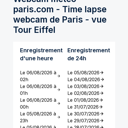
paris.com - Time lapse
webcam de Paris - vue
Tour Eiffel
Enregistrement
Enregistrement
d'une heure
de 24h
Le 06/08/2026 à
Le 05/08/2026
02h
Le 04/08/2026
Le 06/08/2026 à
Le 03/08/2026
01h
Le 02/08/2026
Le 06/08/2026 à
Le 01/08/2026
00h
Le 31/07/2026
Le 05/08/2026 à
Le 30/07/2026
23h
Le 29/07/2026
Le 05/08/2026 à
Le 28/07/2026