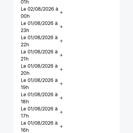
01h
Le 02/08/2026 à
00h
Le 01/08/2026 à
23h
Le 01/08/2026 à
22h
Le 01/08/2026 à
21h
Le 01/08/2026 à
20h
Le 01/08/2026 à
19h
Le 01/08/2026 à
18h
Le 01/08/2026 à
17h
Le 01/08/2026 à
16h