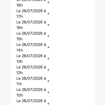
18h
Le 28/07/2026 à
17h
Le 28/07/2026 à
16h
Le 28/07/2026 à
15h
Le 28/07/2026 à
14h
Le 28/07/2026 à
13h
Le 28/07/2026 à
12h
Le 28/07/2026 à
11h
Le 28/07/2026 à
10h
Le 28/07/2026 à