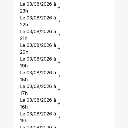
Le 03/08/2026 à
23h
Le 03/08/2026 à
22h
Le 03/08/2026 à
21h
Le 03/08/2026 à
20h
Le 03/08/2026 à
19h
Le 03/08/2026 à
18h
Le 03/08/2026 à
17h
Le 03/08/2026 à
16h
Le 03/08/2026 à
15h
Le 03/08/2026 à