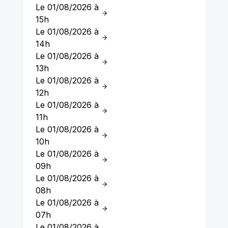
Le 01/08/2026 à
15h
Le 01/08/2026 à
14h
Le 01/08/2026 à
13h
Le 01/08/2026 à
12h
Le 01/08/2026 à
11h
Le 01/08/2026 à
10h
Le 01/08/2026 à
09h
Le 01/08/2026 à
08h
Le 01/08/2026 à
07h
Le 01/08/2026 à