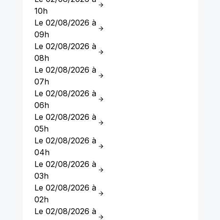
10h
Le 02/08/2026 à
09h
Le 02/08/2026 à
08h
Le 02/08/2026 à
07h
Le 02/08/2026 à
06h
Le 02/08/2026 à
05h
Le 02/08/2026 à
04h
Le 02/08/2026 à
03h
Le 02/08/2026 à
02h
Le 02/08/2026 à