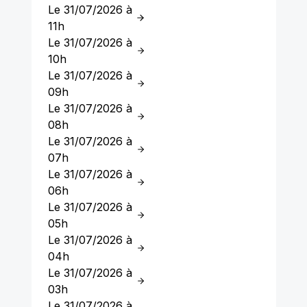
Le 31/07/2026 à
11h
Le 31/07/2026 à
10h
Le 31/07/2026 à
09h
Le 31/07/2026 à
08h
Le 31/07/2026 à
07h
Le 31/07/2026 à
06h
Le 31/07/2026 à
05h
Le 31/07/2026 à
04h
Le 31/07/2026 à
03h
Le 31/07/2026 à