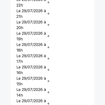
22h
Le 29/07/2026 à
21h
Le 29/07/2026 à
20h
Le 29/07/2026 à
19h
Le 29/07/2026 à
18h
Le 29/07/2026 à
17h
Le 29/07/2026 à
16h
Le 29/07/2026 à
15h
Le 29/07/2026 à
14h
Le 29/07/2026 à