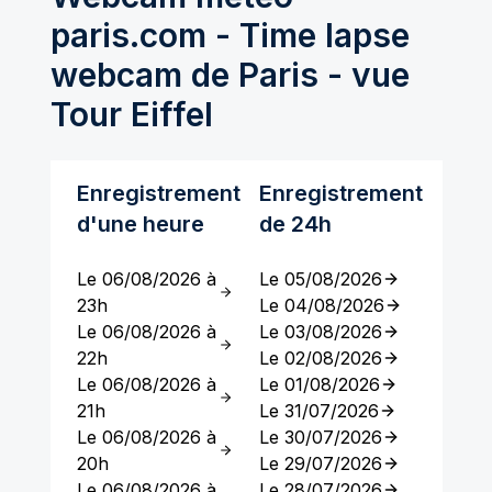
paris.com - Time lapse
webcam de Paris - vue
Tour Eiffel
Enregistrement
Enregistrement
d'une heure
de 24h
Le 06/08/2026 à
Le 05/08/2026
23h
Le 04/08/2026
Le 06/08/2026 à
Le 03/08/2026
22h
Le 02/08/2026
Le 06/08/2026 à
Le 01/08/2026
21h
Le 31/07/2026
Le 06/08/2026 à
Le 30/07/2026
20h
Le 29/07/2026
Le 06/08/2026 à
Le 28/07/2026