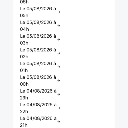
06h
Le 05/08/2026 à
05h
Le 05/08/2026 à
04h
Le 05/08/2026 à
03h
Le 05/08/2026 à
02h
Le 05/08/2026 à
01h
Le 05/08/2026 à
00h
Le 04/08/2026 à
23h
Le 04/08/2026 à
22h
Le 04/08/2026 à
21h