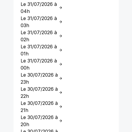
Le 31/07/2026 à
04h
Le 31/07/2026 à
03h
Le 31/07/2026 à
02h
Le 31/07/2026 à
01h
Le 31/07/2026 à
00h
Le 30/07/2026 à
23h
Le 30/07/2026 à
22h
Le 30/07/2026 à
21h
Le 30/07/2026 à
20h
Le 30/07/2026 à