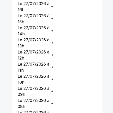
Le 27/07/2026 à
16h
Le 27/07/2026 à
15h
Le 27/07/2026 à
14h
Le 27/07/2026 à
13h
Le 27/07/2026 à
12h
Le 27/07/2026 à
11h
Le 27/07/2026 à
10h
Le 27/07/2026 à
09h
Le 27/07/2026 à
08h
Le 27/07/2026 à