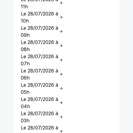
11h
Le 28/07/2026 à
10h
Le 28/07/2026 à
09h
Le 28/07/2026 à
08h
Le 28/07/2026 à
07h
Le 28/07/2026 à
06h
Le 28/07/2026 à
05h
Le 28/07/2026 à
04h
Le 28/07/2026 à
03h
Le 28/07/2026 à