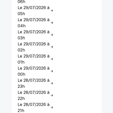
06h
Le 29/07/2026 à
05h
Le 29/07/2026 à
04h
Le 29/07/2026 à
03h
Le 29/07/2026 à
02h
Le 29/07/2026 à
01h
Le 29/07/2026 à
00h
Le 28/07/2026 à
23h
Le 28/07/2026 à
22h
Le 28/07/2026 à
21h