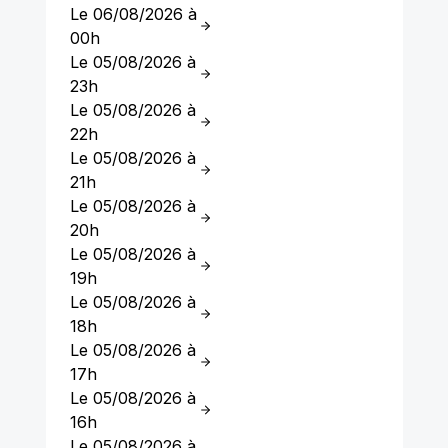
Le 06/08/2026 à
00h
Le 05/08/2026 à
23h
Le 05/08/2026 à
22h
Le 05/08/2026 à
21h
Le 05/08/2026 à
20h
Le 05/08/2026 à
19h
Le 05/08/2026 à
18h
Le 05/08/2026 à
17h
Le 05/08/2026 à
16h
Le 05/08/2026 à