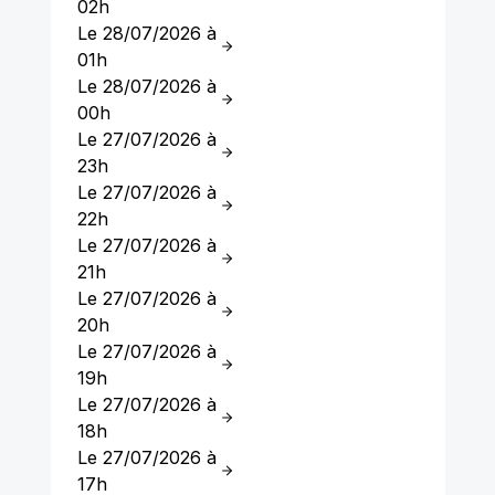
02h
Le 28/07/2026 à
01h
Le 28/07/2026 à
00h
Le 27/07/2026 à
23h
Le 27/07/2026 à
22h
Le 27/07/2026 à
21h
Le 27/07/2026 à
20h
Le 27/07/2026 à
19h
Le 27/07/2026 à
18h
Le 27/07/2026 à
17h