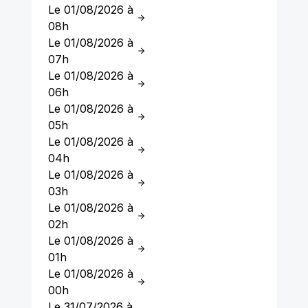
Le 01/08/2026 à
08h
Le 01/08/2026 à
07h
Le 01/08/2026 à
06h
Le 01/08/2026 à
05h
Le 01/08/2026 à
04h
Le 01/08/2026 à
03h
Le 01/08/2026 à
02h
Le 01/08/2026 à
01h
Le 01/08/2026 à
00h
Le 31/07/2026 à