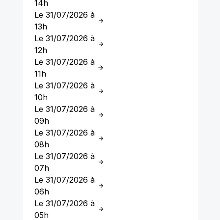
14h
Le 31/07/2026 à
13h
Le 31/07/2026 à
12h
Le 31/07/2026 à
11h
Le 31/07/2026 à
10h
Le 31/07/2026 à
09h
Le 31/07/2026 à
08h
Le 31/07/2026 à
07h
Le 31/07/2026 à
06h
Le 31/07/2026 à
05h