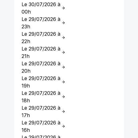
Le 30/07/2026 à
00h
Le 29/07/2026 à
23h
Le 29/07/2026 à
22h
Le 29/07/2026 à
21h
Le 29/07/2026 à
20h
Le 29/07/2026 à
19h
Le 29/07/2026 à
18h
Le 29/07/2026 à
17h
Le 29/07/2026 à
16h
Le 29/07/2026 à