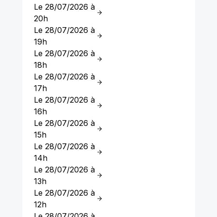
Le 28/07/2026 à
20h
Le 28/07/2026 à
19h
Le 28/07/2026 à
18h
Le 28/07/2026 à
17h
Le 28/07/2026 à
16h
Le 28/07/2026 à
15h
Le 28/07/2026 à
14h
Le 28/07/2026 à
13h
Le 28/07/2026 à
12h
Le 28/07/2026 à