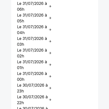
Le 31/07/2026 à
06h
Le 31/07/2026 à
05h
Le 31/07/2026 à
04h
Le 31/07/2026 à
03h
Le 31/07/2026 à
02h
Le 31/07/2026 à
01h
Le 31/07/2026 à
00h
Le 30/07/2026 à
23h
Le 30/07/2026 à
22h
Le 30/07/2026 à