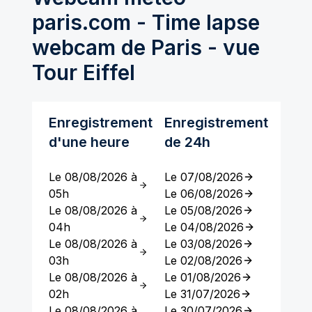
paris.com - Time lapse
webcam de Paris - vue
Tour Eiffel
Enregistrement
Enregistrement
d'une heure
de 24h
Le 08/08/2026 à
Le 07/08/2026
05h
Le 06/08/2026
Le 08/08/2026 à
Le 05/08/2026
04h
Le 04/08/2026
Le 08/08/2026 à
Le 03/08/2026
03h
Le 02/08/2026
Le 08/08/2026 à
Le 01/08/2026
02h
Le 31/07/2026
Le 08/08/2026 à
Le 30/07/2026