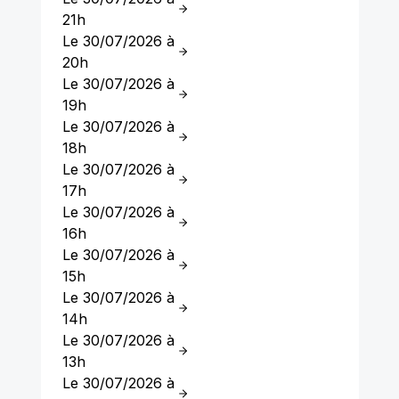
21h
Le 30/07/2026 à
20h
Le 30/07/2026 à
19h
Le 30/07/2026 à
18h
Le 30/07/2026 à
17h
Le 30/07/2026 à
16h
Le 30/07/2026 à
15h
Le 30/07/2026 à
14h
Le 30/07/2026 à
13h
Le 30/07/2026 à