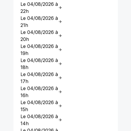
Le 04/08/2026 à
22h
Le 04/08/2026 à
21h
Le 04/08/2026 à
20h
Le 04/08/2026 à
19h
Le 04/08/2026 à
18h
Le 04/08/2026 à
17h
Le 04/08/2026 à
16h
Le 04/08/2026 à
15h
Le 04/08/2026 à
14h
Le 04/08/2026 à