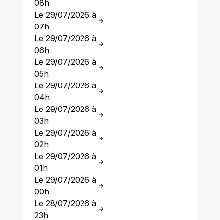
08h
Le 29/07/2026 à
07h
Le 29/07/2026 à
06h
Le 29/07/2026 à
05h
Le 29/07/2026 à
04h
Le 29/07/2026 à
03h
Le 29/07/2026 à
02h
Le 29/07/2026 à
01h
Le 29/07/2026 à
00h
Le 28/07/2026 à
23h