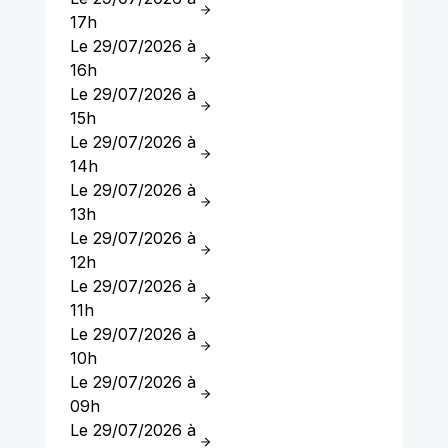
17h
Le 29/07/2026 à
16h
Le 29/07/2026 à
15h
Le 29/07/2026 à
14h
Le 29/07/2026 à
13h
Le 29/07/2026 à
12h
Le 29/07/2026 à
11h
Le 29/07/2026 à
10h
Le 29/07/2026 à
09h
Le 29/07/2026 à