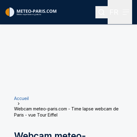
FR
Rechercher
Menu
Menu des
Accueil
Webcam meteo-paris.com - Time lapse webcam de
Paris - vue Tour Eiffel
Webcam meteo-