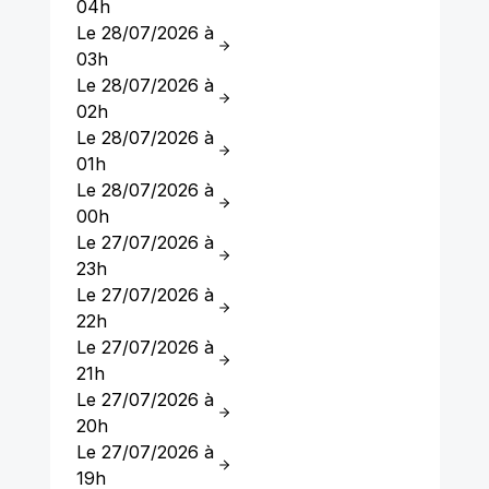
04h
Le 28/07/2026 à
03h
Le 28/07/2026 à
02h
Le 28/07/2026 à
01h
Le 28/07/2026 à
00h
Le 27/07/2026 à
23h
Le 27/07/2026 à
22h
Le 27/07/2026 à
21h
Le 27/07/2026 à
20h
Le 27/07/2026 à
19h