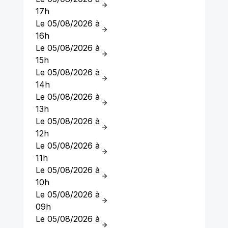
17h
Le 05/08/2026 à
16h
Le 05/08/2026 à
15h
Le 05/08/2026 à
14h
Le 05/08/2026 à
13h
Le 05/08/2026 à
12h
Le 05/08/2026 à
11h
Le 05/08/2026 à
10h
Le 05/08/2026 à
09h
Le 05/08/2026 à