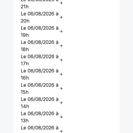
21h
Le 06/08/2026 à
20h
Le 06/08/2026 à
19h
Le 06/08/2026 à
18h
Le 06/08/2026 à
17h
Le 06/08/2026 à
16h
Le 06/08/2026 à
15h
Le 06/08/2026 à
14h
Le 06/08/2026 à
13h
Le 06/08/2026 à