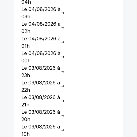
04h
Le 04/08/2026 à
03h
Le 04/08/2026 à
02h
Le 04/08/2026 à
01h
Le 04/08/2026 à
00h
Le 03/08/2026 à
23h
Le 03/08/2026 à
22h
Le 03/08/2026 à
21h
Le 03/08/2026 à
20h
Le 03/08/2026 à
19h