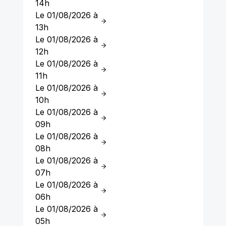
14h
Le 01/08/2026 à
13h
Le 01/08/2026 à
12h
Le 01/08/2026 à
11h
Le 01/08/2026 à
10h
Le 01/08/2026 à
09h
Le 01/08/2026 à
08h
Le 01/08/2026 à
07h
Le 01/08/2026 à
06h
Le 01/08/2026 à
05h