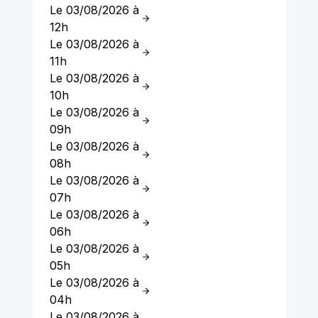
Le 03/08/2026 à
12h
Le 03/08/2026 à
11h
Le 03/08/2026 à
10h
Le 03/08/2026 à
09h
Le 03/08/2026 à
08h
Le 03/08/2026 à
07h
Le 03/08/2026 à
06h
Le 03/08/2026 à
05h
Le 03/08/2026 à
04h
Le 03/08/2026 à