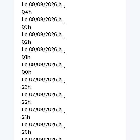
Le 08/08/2026 à
04h
Le 08/08/2026 à
03h
Le 08/08/2026 à
02h
Le 08/08/2026 à
01h
Le 08/08/2026 à
00h
Le 07/08/2026 à
23h
Le 07/08/2026 à
22h
Le 07/08/2026 à
21h
Le 07/08/2026 à
20h
Le 07/08/2026 à