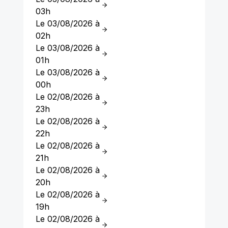
03h
Le 03/08/2026 à
02h
Le 03/08/2026 à
01h
Le 03/08/2026 à
00h
Le 02/08/2026 à
23h
Le 02/08/2026 à
22h
Le 02/08/2026 à
21h
Le 02/08/2026 à
20h
Le 02/08/2026 à
19h
Le 02/08/2026 à