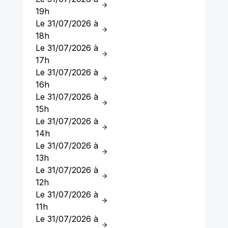
19h
Le 31/07/2026 à
18h
Le 31/07/2026 à
17h
Le 31/07/2026 à
16h
Le 31/07/2026 à
15h
Le 31/07/2026 à
14h
Le 31/07/2026 à
13h
Le 31/07/2026 à
12h
Le 31/07/2026 à
11h
Le 31/07/2026 à