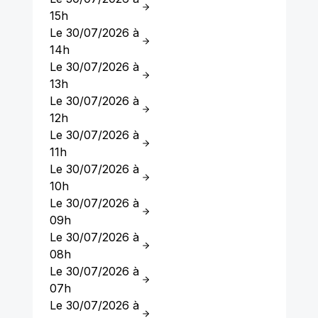
15h
Le 30/07/2026 à
14h
Le 30/07/2026 à
13h
Le 30/07/2026 à
12h
Le 30/07/2026 à
11h
Le 30/07/2026 à
10h
Le 30/07/2026 à
09h
Le 30/07/2026 à
08h
Le 30/07/2026 à
07h
Le 30/07/2026 à