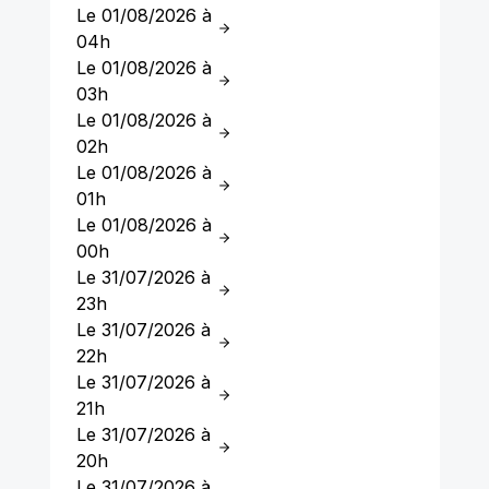
Le 01/08/2026 à
04h
Le 01/08/2026 à
03h
Le 01/08/2026 à
02h
Le 01/08/2026 à
01h
Le 01/08/2026 à
00h
Le 31/07/2026 à
23h
Le 31/07/2026 à
22h
Le 31/07/2026 à
21h
Le 31/07/2026 à
20h
Le 31/07/2026 à