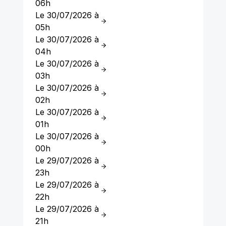
06h
Le 30/07/2026 à
05h
Le 30/07/2026 à
04h
Le 30/07/2026 à
03h
Le 30/07/2026 à
02h
Le 30/07/2026 à
01h
Le 30/07/2026 à
00h
Le 29/07/2026 à
23h
Le 29/07/2026 à
22h
Le 29/07/2026 à
21h