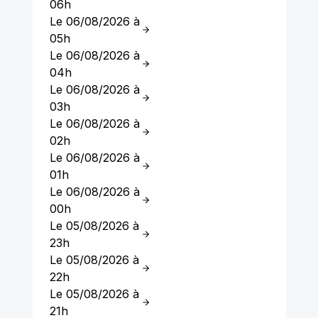
06h
Le 06/08/2026 à
05h
Le 06/08/2026 à
04h
Le 06/08/2026 à
03h
Le 06/08/2026 à
02h
Le 06/08/2026 à
01h
Le 06/08/2026 à
00h
Le 05/08/2026 à
23h
Le 05/08/2026 à
22h
Le 05/08/2026 à
21h