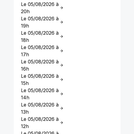
Le 05/08/2026 à
20h
Le 05/08/2026 à
19h
Le 05/08/2026 à
18h
Le 05/08/2026 à
17h
Le 05/08/2026 à
16h
Le 05/08/2026 à
15h
Le 05/08/2026 à
14h
Le 05/08/2026 à
13h
Le 05/08/2026 à
12h
Le 05/08/2026 à