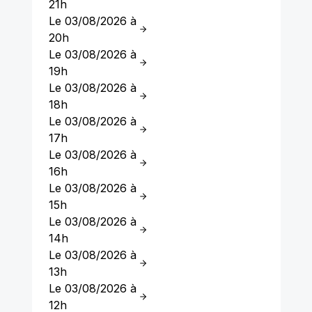
21h
Le 03/08/2026 à
20h
Le 03/08/2026 à
19h
Le 03/08/2026 à
18h
Le 03/08/2026 à
17h
Le 03/08/2026 à
16h
Le 03/08/2026 à
15h
Le 03/08/2026 à
14h
Le 03/08/2026 à
13h
Le 03/08/2026 à
12h