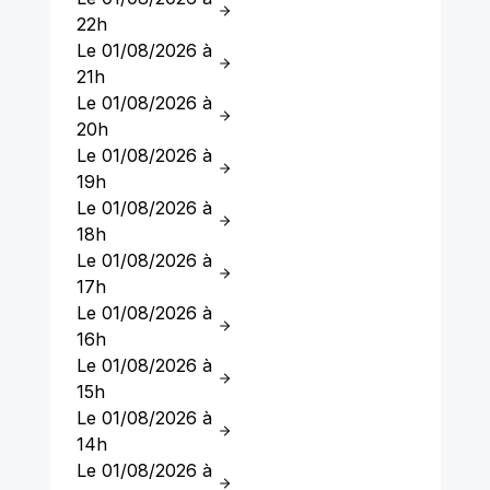
22h
Le 01/08/2026 à
21h
Le 01/08/2026 à
20h
Le 01/08/2026 à
19h
Le 01/08/2026 à
18h
Le 01/08/2026 à
17h
Le 01/08/2026 à
16h
Le 01/08/2026 à
15h
Le 01/08/2026 à
14h
Le 01/08/2026 à