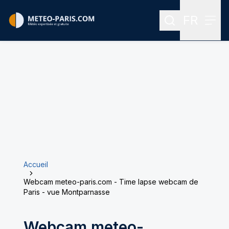
FR
Rechercher
Menu
Menu des
Accueil
Webcam meteo-paris.com - Time lapse webcam de
Paris - vue Montparnasse
Webcam meteo-