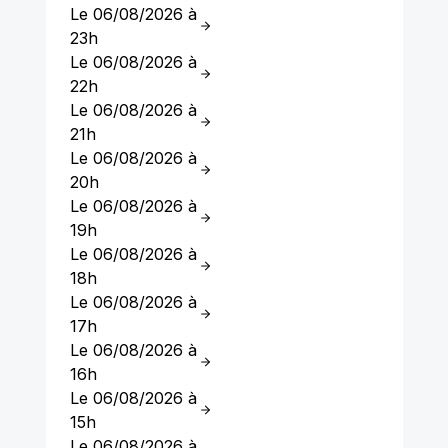
Le 06/08/2026 à
23h
Le 06/08/2026 à
22h
Le 06/08/2026 à
21h
Le 06/08/2026 à
20h
Le 06/08/2026 à
19h
Le 06/08/2026 à
18h
Le 06/08/2026 à
17h
Le 06/08/2026 à
16h
Le 06/08/2026 à
15h
Le 06/08/2026 à