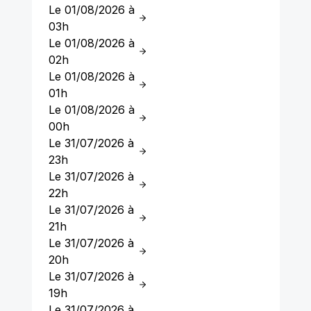
Le 01/08/2026 à
03h
Le 01/08/2026 à
02h
Le 01/08/2026 à
01h
Le 01/08/2026 à
00h
Le 31/07/2026 à
23h
Le 31/07/2026 à
22h
Le 31/07/2026 à
21h
Le 31/07/2026 à
20h
Le 31/07/2026 à
19h
Le 31/07/2026 à