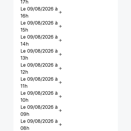
17h
Le 09/08/2026 à
16h
Le 09/08/2026 à
15h
Le 09/08/2026 à
14h
Le 09/08/2026 à
13h
Le 09/08/2026 à
12h
Le 09/08/2026 à
11h
Le 09/08/2026 à
10h
Le 09/08/2026 à
09h
Le 09/08/2026 à
08h