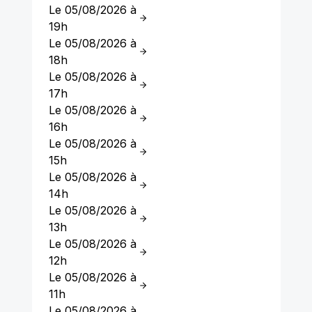
Le 05/08/2026 à
19h
Le 05/08/2026 à
18h
Le 05/08/2026 à
17h
Le 05/08/2026 à
16h
Le 05/08/2026 à
15h
Le 05/08/2026 à
14h
Le 05/08/2026 à
13h
Le 05/08/2026 à
12h
Le 05/08/2026 à
11h
Le 05/08/2026 à