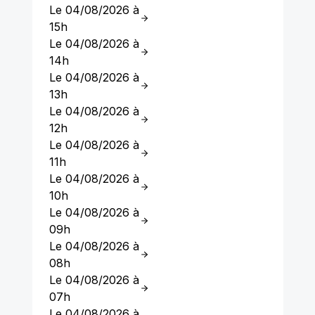
Le 04/08/2026 à
15h
Le 04/08/2026 à
14h
Le 04/08/2026 à
13h
Le 04/08/2026 à
12h
Le 04/08/2026 à
11h
Le 04/08/2026 à
10h
Le 04/08/2026 à
09h
Le 04/08/2026 à
08h
Le 04/08/2026 à
07h
Le 04/08/2026 à