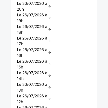
Le 26/07/2026 à
20h
Le 26/07/2026 à
19h
Le 26/07/2026 à
18h
Le 26/07/2026 à
17h
Le 26/07/2026 à
16h
Le 26/07/2026 à
15h
Le 26/07/2026 à
14h
Le 26/07/2026 à
13h
Le 26/07/2026 à
12h
Le 26/07/2026 à