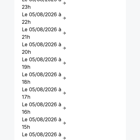
23h
Le 05/08/2026 à
22h
Le 05/08/2026 à
21h
Le 05/08/2026 à
20h
Le 05/08/2026 à
19h
Le 05/08/2026 à
18h
Le 05/08/2026 à
17h
Le 05/08/2026 à
16h
Le 05/08/2026 à
15h
Le 05/08/2026 à