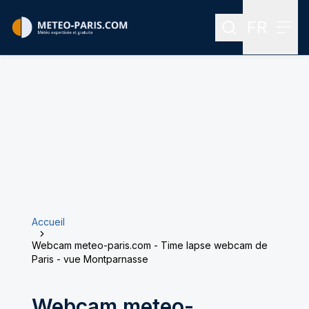
FR
Rechercher
Menu
Menu des
Accueil
Webcam meteo-paris.com - Time lapse webcam de
Paris - vue Montparnasse
Webcam meteo-