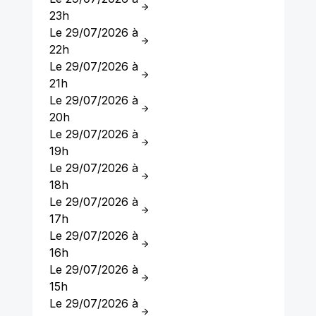
23h
Le 29/07/2026 à
22h
Le 29/07/2026 à
21h
Le 29/07/2026 à
20h
Le 29/07/2026 à
19h
Le 29/07/2026 à
18h
Le 29/07/2026 à
17h
Le 29/07/2026 à
16h
Le 29/07/2026 à
15h
Le 29/07/2026 à