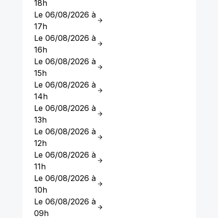
18h
Le 06/08/2026 à
17h
Le 06/08/2026 à
16h
Le 06/08/2026 à
15h
Le 06/08/2026 à
14h
Le 06/08/2026 à
13h
Le 06/08/2026 à
12h
Le 06/08/2026 à
11h
Le 06/08/2026 à
10h
Le 06/08/2026 à
09h