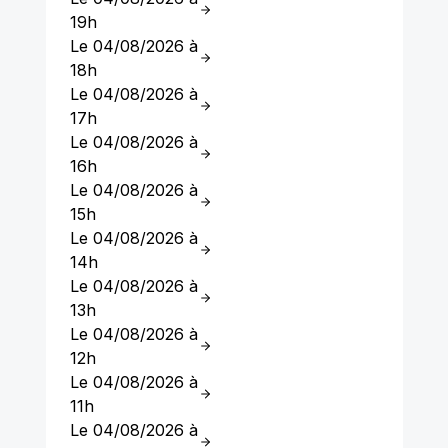
19h
Le 04/08/2026 à
18h
Le 04/08/2026 à
17h
Le 04/08/2026 à
16h
Le 04/08/2026 à
15h
Le 04/08/2026 à
14h
Le 04/08/2026 à
13h
Le 04/08/2026 à
12h
Le 04/08/2026 à
11h
Le 04/08/2026 à