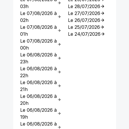
03h
Le 28/07/2026
Le 07/08/2026 à
Le 27/07/2026
02h
Le 26/07/2026
Le 07/08/2026 à
Le 25/07/2026
01h
Le 24/07/2026
Le 07/08/2026 à
00h
Le 06/08/2026 à
23h
Le 06/08/2026 à
22h
Le 06/08/2026 à
21h
Le 06/08/2026 à
20h
Le 06/08/2026 à
19h
Le 06/08/2026 à