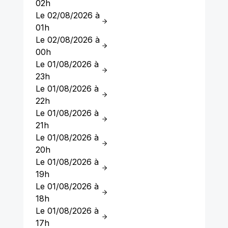
02h
Le 02/08/2026 à
01h
Le 02/08/2026 à
00h
Le 01/08/2026 à
23h
Le 01/08/2026 à
22h
Le 01/08/2026 à
21h
Le 01/08/2026 à
20h
Le 01/08/2026 à
19h
Le 01/08/2026 à
18h
Le 01/08/2026 à
17h