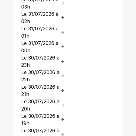
03h
Le 31/07/2026 à
02h
Le 31/07/2026 à
01h
Le 31/07/2026 à
00h
Le 30/07/2026 à
23h
Le 30/07/2026 à
22h
Le 30/07/2026 à
21h
Le 30/07/2026 à
20h
Le 30/07/2026 à
19h
Le 30/07/2026 à