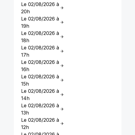
Le 02/08/2026 à
20h
Le 02/08/2026 à
19h
Le 02/08/2026 à
18h
Le 02/08/2026 à
17h
Le 02/08/2026 à
16h
Le 02/08/2026 à
15h
Le 02/08/2026 à
14h
Le 02/08/2026 à
13h
Le 02/08/2026 à
12h
Le 02/08/2026 à