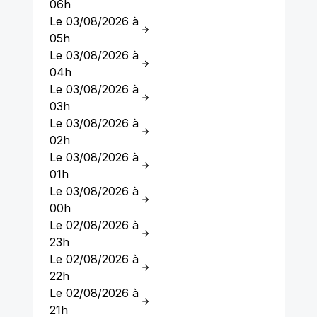
06h
Le 03/08/2026 à
05h
Le 03/08/2026 à
04h
Le 03/08/2026 à
03h
Le 03/08/2026 à
02h
Le 03/08/2026 à
01h
Le 03/08/2026 à
00h
Le 02/08/2026 à
23h
Le 02/08/2026 à
22h
Le 02/08/2026 à
21h