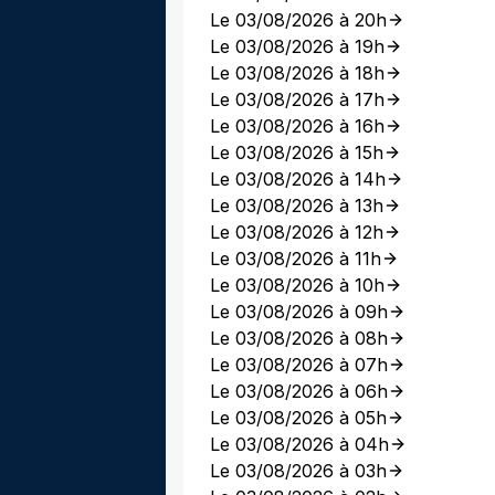
Le 03/08/2026 à 20h
Le 03/08/2026 à 19h
Le 03/08/2026 à 18h
Le 03/08/2026 à 17h
Le 03/08/2026 à 16h
Le 03/08/2026 à 15h
Le 03/08/2026 à 14h
Le 03/08/2026 à 13h
Le 03/08/2026 à 12h
Le 03/08/2026 à 11h
Le 03/08/2026 à 10h
Le 03/08/2026 à 09h
Le 03/08/2026 à 08h
Le 03/08/2026 à 07h
Le 03/08/2026 à 06h
Le 03/08/2026 à 05h
Le 03/08/2026 à 04h
Le 03/08/2026 à 03h