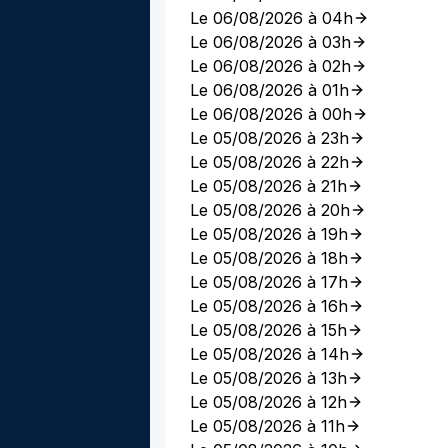
Le 06/08/2026 à 04h
Le 06/08/2026 à 03h
Le 06/08/2026 à 02h
Le 06/08/2026 à 01h
Le 06/08/2026 à 00h
Le 05/08/2026 à 23h
Le 05/08/2026 à 22h
Le 05/08/2026 à 21h
Le 05/08/2026 à 20h
Le 05/08/2026 à 19h
Le 05/08/2026 à 18h
Le 05/08/2026 à 17h
Le 05/08/2026 à 16h
Le 05/08/2026 à 15h
Le 05/08/2026 à 14h
Le 05/08/2026 à 13h
Le 05/08/2026 à 12h
Le 05/08/2026 à 11h