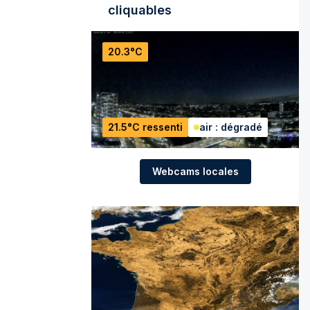
cliquables
20.3°C
21.5°C ressenti
air : dégradé
Webcams locales