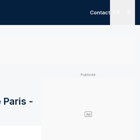
FR
Contact
Menu
Menu des
Paris -