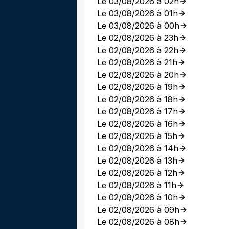
Le 03/08/2026 à 02h
Le 03/08/2026 à 01h
Le 03/08/2026 à 00h
Le 02/08/2026 à 23h
Le 02/08/2026 à 22h
Le 02/08/2026 à 21h
Le 02/08/2026 à 20h
Le 02/08/2026 à 19h
Le 02/08/2026 à 18h
Le 02/08/2026 à 17h
Le 02/08/2026 à 16h
Le 02/08/2026 à 15h
Le 02/08/2026 à 14h
Le 02/08/2026 à 13h
Le 02/08/2026 à 12h
Le 02/08/2026 à 11h
Le 02/08/2026 à 10h
Le 02/08/2026 à 09h
Le 02/08/2026 à 08h