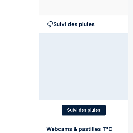
Suivi des pluies
Suivi des pluies
Webcams & pastilles T°C