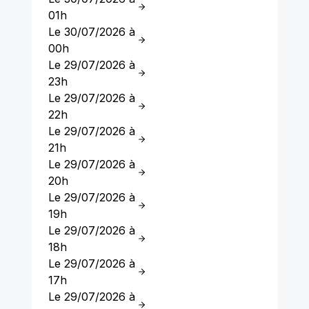
01h
Le 30/07/2026 à
00h
Le 29/07/2026 à
23h
Le 29/07/2026 à
22h
Le 29/07/2026 à
21h
Le 29/07/2026 à
20h
Le 29/07/2026 à
19h
Le 29/07/2026 à
18h
Le 29/07/2026 à
17h
Le 29/07/2026 à