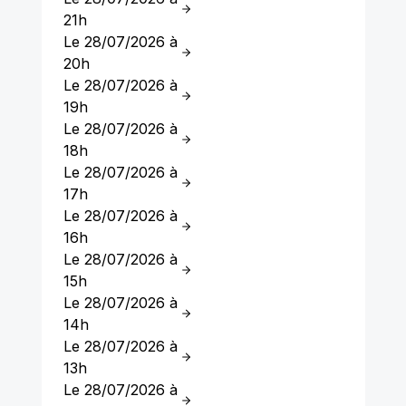
21h
Le 28/07/2026 à
20h
Le 28/07/2026 à
19h
Le 28/07/2026 à
18h
Le 28/07/2026 à
17h
Le 28/07/2026 à
16h
Le 28/07/2026 à
15h
Le 28/07/2026 à
14h
Le 28/07/2026 à
13h
Le 28/07/2026 à