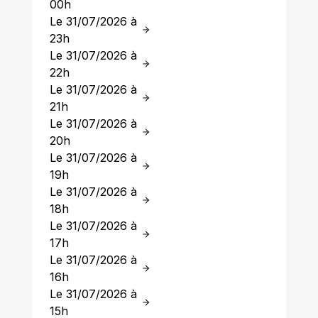
00h
Le 31/07/2026 à
23h
Le 31/07/2026 à
22h
Le 31/07/2026 à
21h
Le 31/07/2026 à
20h
Le 31/07/2026 à
19h
Le 31/07/2026 à
18h
Le 31/07/2026 à
17h
Le 31/07/2026 à
16h
Le 31/07/2026 à
15h