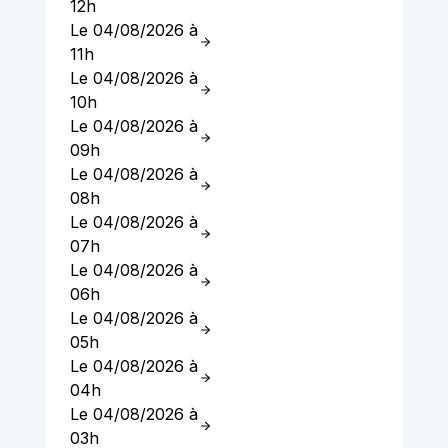
12h
Le 04/08/2026 à
11h
Le 04/08/2026 à
10h
Le 04/08/2026 à
09h
Le 04/08/2026 à
08h
Le 04/08/2026 à
07h
Le 04/08/2026 à
06h
Le 04/08/2026 à
05h
Le 04/08/2026 à
04h
Le 04/08/2026 à
03h