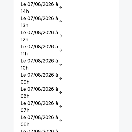
Le 07/08/2026 à
14h
Le 07/08/2026 à
13h
Le 07/08/2026 à
12h
Le 07/08/2026 à
11h
Le 07/08/2026 à
10h
Le 07/08/2026 à
09h
Le 07/08/2026 à
08h
Le 07/08/2026 à
07h
Le 07/08/2026 à
06h
Le 07/08/2026 à