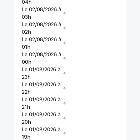
04h
Le 02/08/2026 à
03h
Le 02/08/2026 à
02h
Le 02/08/2026 à
01h
Le 02/08/2026 à
00h
Le 01/08/2026 à
23h
Le 01/08/2026 à
22h
Le 01/08/2026 à
21h
Le 01/08/2026 à
20h
Le 01/08/2026 à
19h