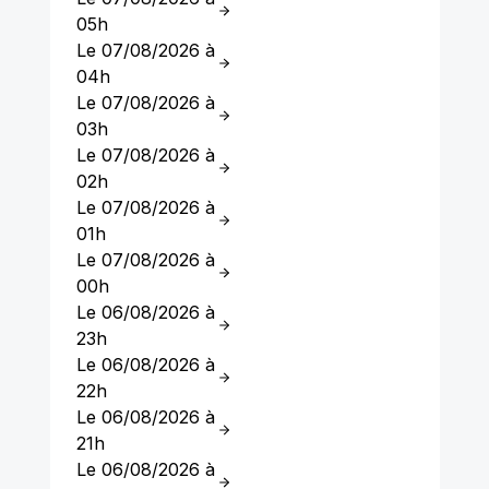
05h
Le 07/08/2026 à
04h
Le 07/08/2026 à
03h
Le 07/08/2026 à
02h
Le 07/08/2026 à
01h
Le 07/08/2026 à
00h
Le 06/08/2026 à
23h
Le 06/08/2026 à
22h
Le 06/08/2026 à
21h
Le 06/08/2026 à